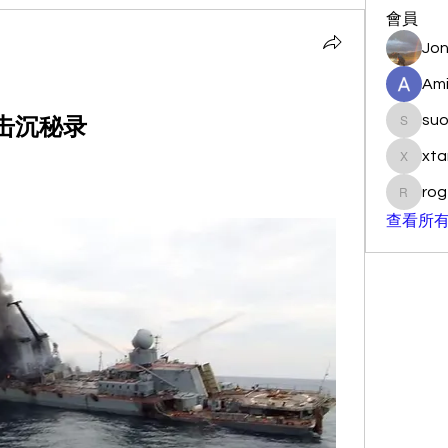
會員
Jon
Ami
su
击沉秘录
suo901
xta
xtancer
rog
rogersc
查看所有