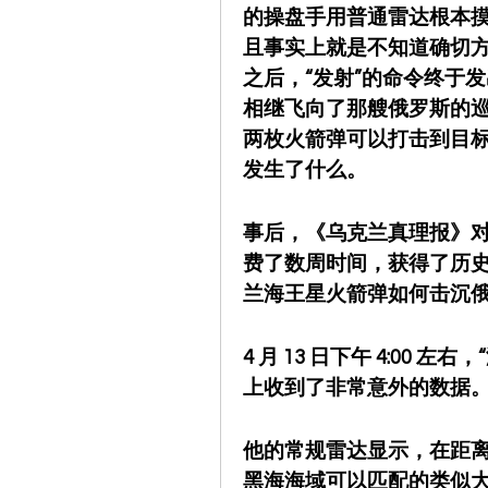
的操盘手用普通雷达根本
且事实上就是不知道确切方
之后，“发射”的命令终于
相继飞向了那艘俄罗斯的
两枚火箭弹可以打击到目
发生了什么。
事后，《乌克兰真理报》
费了数周时间，获得了历
兰海王星火箭弹如何击沉
4 月 13 日下午 4:00
上收到了非常意外的数据
他的常规雷达显示，在距离海
黑海海域可以匹配的类似大