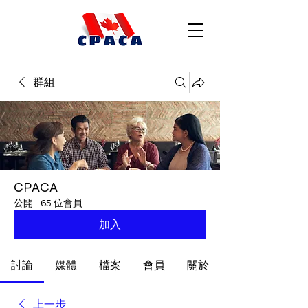
群組
CPACA
公開
·
65 位會員
加入
討論
媒體
檔案
會員
關於
上一步