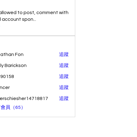
allowed to post, comment with
al account spon
...
多
athan Fon
追蹤
ly Barickson
追蹤
o90158
追蹤
58
ncer
追蹤
erschiesher14718817
追蹤
hiesher14718817
會員（65）