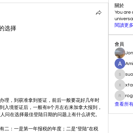
關於
You are 
univers
閱讀更
的选择
會員
Jon
Ami
su
suo901
xta
xtancer
rog
rogersc
办理，到获准拿到签证，前后一般要花好几年时
查看所有
到入境签证后，一般有8个月左右来加拿大报到，
此，有人问在选择最佳登陆日期的问题上有什么讲究。
有二：一是第一年报税的年度；二是“登陆”在税