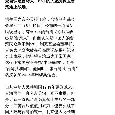
众自认是台湾人，65%的人愿为保卫台
湾走上战场。
据美国之音今天报道称，台湾制宪基金
会星期二（8月10日）公布的一项最新
民调显示，有89.9%的台湾民众认为自
己是“台湾人”，而自认为是中国人的台
湾民众则不到5%。制宪基金会董事长、
台独大老辜宽敏在公布民调结果的记者
会上表示，他盼望台湾成为正常国家，
这个正常国家不是指“中华民国”，而是
“台湾共和国”；他同时主张台湾以“台湾”
名义参加2024年巴黎奥运会。
自从中华人民共和国1949年建政以来，
台海两岸一直分离分治、互不隶属。但
是北京一直视台湾为其领土主权的一部
分，并誓言即使使用武力，也要实现中
国大陆与台湾的统一。北京也因此长期