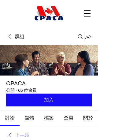
群組
CPACA
公開
·
65 位會員
加入
討論
媒體
檔案
會員
關於
上一步