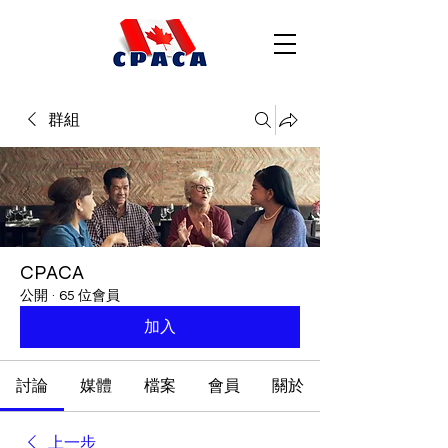
群組
CPACA
公開
·
65 位會員
加入
討論
媒體
檔案
會員
關於
上一步