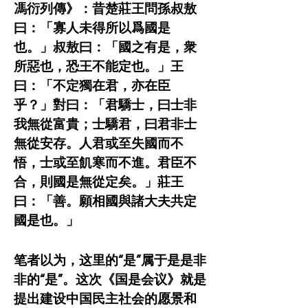
馮衍列傳》：昔楚莊王問孫叔敖
曰：「寡人未得所以爲國是
也。」叔敖曰：「國之有是，衆
所惡也，恐王不能定也。」王
曰：「不定獨在君，亦在臣
乎？」對曰：「君驕士，曰士非
我無從富貴；士驕君，曰君非士
無從安存。人君或至失國而不
悟，士或至飢寒而不進。君臣不
合，則國是無從定矣。」莊王
曰：「善。願相國與諸大夫共定
國是也。」
笔者以为，这里的“是”属于是是非
非的“是”。这次《国是会议》就是
提出建设中国民主社会的愿景和