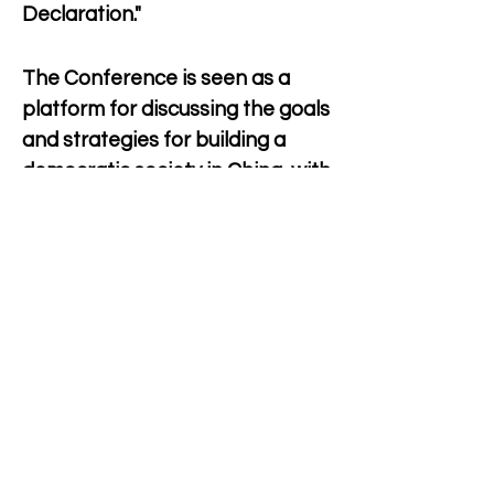
Declaration."
The Conference is seen as a 
platform for discussing the goals 
and strategies for building a 
democratic society in China, with 
attendees engaging in political 
discourse and seeking common 
ground.
The essay reflects on historical 
movements, such as Sun Yat-
sen's call for a republic and the 
significance of past declarations 
like the "08 Charter." It 
emphasizes the importance of 