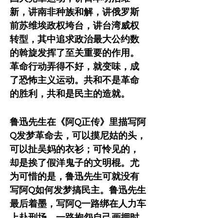
新，讲南非种族和解，讲俄罗斯
前苏维埃政权垮台，讲台湾威权
转型，其中追求政治最大公约数
的斡旋发挥了至关重要的作用。
革命行动弄得不好，就变味，成
了恐怖主义运动。共和不是革命
的胜利，共和是民主的造就。
鲁迅先生在《阿Q正传》里描写阿
Q发梦革命去，可以摸尼姑的头，
可以扯吴妈的衣衫；可怜见的，
却是挨了假洋鬼子的文明棍。尤
为可惜的是，鲁迅先生可就没有
写阿Q如何发梦搞民主。鲁迅先生
最后着墨，写阿Q一路绑在人力车
上赴刑场，一路抱怨自己画押时