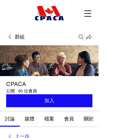
群組
CPACA
公開
·
65 位會員
加入
討論
媒體
檔案
會員
關於
上一步