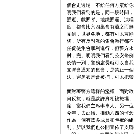
個會走過場，不給任何方案給你
明我們看到的是，同一段時間，
照返、戲照睇、地鐵照逼、演唱
度，都會比六四集會有過之而無
見到，世界各地，都有可以兼顧
切，所有反對派的集會游行都不
任促使集會順利進行，但警方永
對，完。明明我們看到公安條例
疫情一到，警務處長就可以自我
支聯會通知的集會，是禁止一個
法，穿黑衣是會被捕，可以把禁
面對著警方這樣的濫權，面對政
何反抗，就是默許真相被掩埋、
席，當我們主席李卓人、另一位
今年，去延續、推動六四的悼念
作為一個有眾多成員和包袱的組
利，所以我們也公開宣佈了支聯