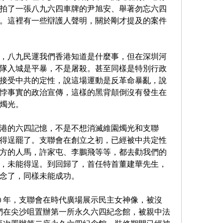
拍了一張八九六四車牌的尹旭安、舉著勿忘六四
。這裡有一些辯護人聲明，關於剛才提及的案件
，八九民運我們香港知道是什麼事，但在深圳河
隊入城是平暴，不是屠殺。甚至同樣是特別行政
接受中共的定性，說這場運動是反革命暴亂，說
悖事實的政治宣傳，這樣的黑背顛倒沒有發生在
燭光。
港的六四記憶，不是不想消滅維園燭光和支聯
得逞罷了。支聯會在創立之初，已經被中共定性
方的人馬，許家屯、李鵬飛等等，都去勸我們的
，未能得逞。到回歸了，首任特首董建華先生，
念了，同樣未能成功。
0 年，支聯會在時代廣場展示民主女神像，被沒
我們在尖沙咀置辦第一所永久六四紀念館，被親中法