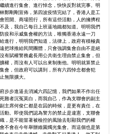
繼續進行集會、進行悼念，快快反對就完事。明
林鄭剛剛宣佈，第四波疫情完結了，香港人是工
會照開、商場照行，所有這些活動，人的擁擠程
不及，我自己每日上班逼地鐵都知道。明明我們
防疫和示威集會權的方法，唯獨香港永遠一刀
給進行，明明我們知道，法律上，政府有積極責
遠把球推給民間團體，只會強調集會自由不是絕
沒有賦權警務處長用公共衛生理由禁止集會，但
擴權，而沒有人可以出來制衡他。明明就算禁止
集會，但政府可以講到，所有六四悼念都會犯
止無限擴大。
府步步進逼去消滅六四記憶，我們如果不作出任
死難者沉冤莫白，而我自己，作為支聯會的副主
副主席何俊仁都是在囚的時候，是更有責任，在
活動。即使我們認為警方的禁止是違憲，支聯會
織，是不能冒著被檢控的風險去彰顯我們的權
會不會在今年舉辦維園燭光集會。而這個也是第