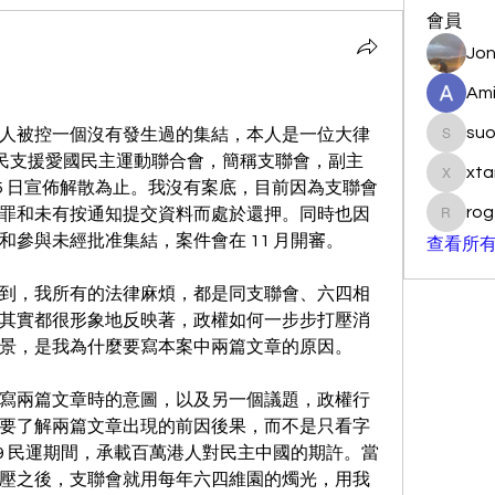
會員
Jon
Ami
su
人被控一個沒有發生過的集結，本人是一位大律
suo901
港市民支援愛國民主運動聯合會，簡稱支聯會，副主
xta
xtancer
 25 日宣佈解散為止。我沒有案底，目前因為支聯會
rog
罪和未有按通知提交資料而處於還押。同時也因
rogersc
參與未經批准集結，案件會在 11 月開審。
查看所有
到，我所有的法律麻煩，都是同支聯會、六四相
其實都很形象地反映著，政權如何一步步打壓消
景，是我為什麼要寫本案中兩篇文章的原因。
寫兩篇文章時的意圖，以及另一個議題，政權行
要了解兩篇文章出現的前因後果，而不是只看字
9 民運期間，承載百萬港人對民主中國的期許。當
壓之後，支聯會就用每年六四維園的燭光，用我