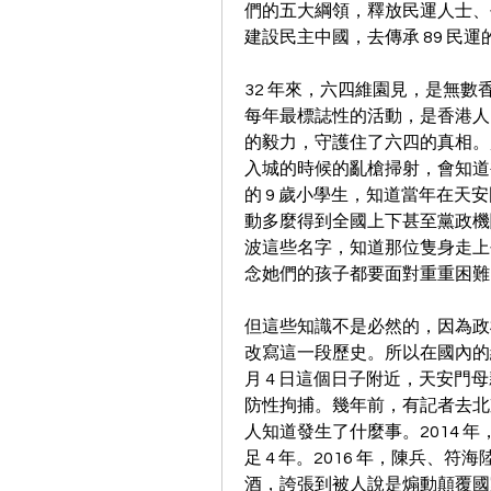
們的五大綱領，釋放民運人士、
建設民主中國，去傳承 89 民
32 年來，六四維園見，是無
每年最標誌性的活動，是香港人
的毅力，守護住了六四的真相。
入城的時候的亂槍掃射，會知道
的 9 歲小學生，知道當年在
動多麼得到全國上下甚至黨政機
波這些名字，知道那位隻身走上
念她們的孩子都要面對重重困難
但這些知識不是必然的，因為政
改寫這一段歷史。所以在國內的
月 4 日這個日子附近，天安
防性拘捕。幾年前，有記者去北
人知道發生了什麼事。2014 
足 4 年。2016 年，陳兵
酒，誇張到被人說是煽動顛覆國家