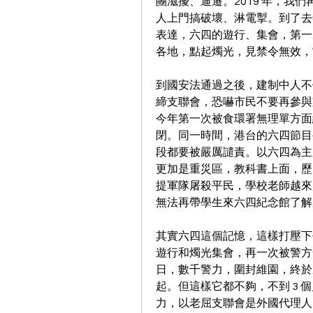
團滋擾、逼遷。2019 年，我
人上門搞破壞、淋電掣。到了去
表達，六四的遊行、集會，第一
各地，點起燭光，見禁令無效，
到國安法通過之後，建制中人不
締支聯會，恐嚇市民不要再參與支
今年第一次被食環署無理單方面
閉。同一時間，港台的六四節目
段都要被嚴厲譴責。以六四為主
更加是重災區，教科書上面，歷
提軍隊屠殺平民，學校老師越來
無法再帶學生來六四紀念館了解
其實六四這個記憶，這樣打壓下
遊行和燭光集會，再一次被警方
日，數千警力，圍封維園，終於
起。但這樣它都不夠，不到 3 個
力，以老屈支聯會是外國代理人