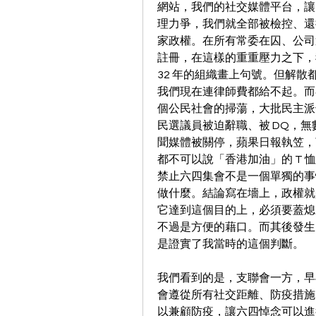
網站，我們的社交媒體平台，讓
理力爭，我們就全部被檢控、還
家政權。在所有常委在囚、公司
註冊，在這樣的重重壓力之下，我們
32 年的組織畫上句號。但解
我們現在連律師費都給不起。而
個公民社會的掃蕩，大批民主派
民選議員被迫辭職、被 DQ，
聞媒體被關停，蘋果日報執笠，
都不可以說「香港加油」的 T 
禁止六四集會不是一個單獨的事
做什麼。結論寫在墻上，政權就
它達到這個目的上，必須要蓋熄
不過是方便的藉口。而其後發生
是證實了我當時的這個判斷。
我們看到的是，支聯會一方，早
會遵從所有社交距離、防疫措施
以兼顧防疫，讓六四悼念可以進