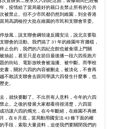
們再次置辦第二座永久六四紀念館，裝修期間已經被
年，疫情給了當局最好的藉口去禁止所有的公共
次被禁止。但不少市民都仍然到維園，到全香港
當局高調檢控大批在維園的市民和支聯會常委。
停放風，說支聯會綱領違反國安法，說北京要取
聯會的活動。我們搞了 31 年的維園年宵攤檔，
終止合約，我們的六四紀念館也被食環上門關
被抽起，甚至只是在節目最後播一段六四長跑片
題的街站、電影放映會被滋擾、被中斷。而學校
史書，關於六四的內容被刪走，被淡化，不會再
越不敢請支聯會去跟同學講六四發生什麼事，也
歷史。
去，就快要斷了。不出所有人意料，今年的六四
禁止。之後的發展大家都看得很清楚，六四當
成功讓六四的燭光，在今年斷絕，在維園不再燃
月，在 8 月底，當局動用國安法 43 條下面的權
的手段，索取大量資料，迫使我們要關閉我們的