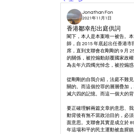
Jonathan Fon
2021年11月1日
香港鄒幸彤出庭供詞
閣下，本人是本案唯一被告。本
師，自 2015 年底起出任香
席，直到支聯會在剛剛的 9 月
的關係，被控煽動顛覆國家政權
為去年六四燭光悼念，被控煽惑和
從剛剛的自我介紹，法庭不難見
關的。而這個控罪的層層疊加，
滅六四的記憶。而這一個大的背
要正確理解兩篇文章的意思、我
動背後有無不當政治目的，必須
面意思。支聯會其實是成立於 8
年這場和平的民主運動被血腥鎮