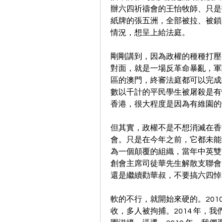
辦六四祈禱會的王怡牧師、只是
紙牌的張五洲，全部被拉、被鎖
情況，想呈上給法庭。
剛剛講到，因為政權的種種打壓
對面，就是一場反革命暴亂，軍
區的澳門，終審法庭都可以完成
數以千計的平民學生被屠殺是有
香港，很大程度是因為有維園的
但其實，政權不是不想消滅在香
會。只是在今年之前，它都未能
為一個顛覆的組織，當年中英雙
創會主席司徒華先生解散支聯會
還是繼續勸華叔，不要搞六四悼
軟的不行，就開始來硬的。201
收，多人被拘捕。2014 年，