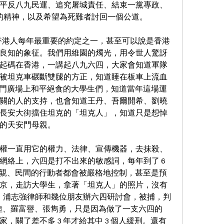
平反八九民運、追究屠城責任、結束一黨專政、
運的精神，以及希望為死難者討回一個公道。
數香港人每年最重要的約定之一，甚至可以說是香港
良知的象征。我們用維園的燭光，用令世人驚訝
起碼在香港，一講起八九六四，大家會知道軍隊
被坦克車碾斷雙腿的方正，知道睡在板車上流血
天安門廣場上和平絕食的大學生們，知道當年這場運
關的人的支持，也會知道王丹、吾爾開希、劉曉
長安大街擋住坦克的「坦克人」，知道只是想悼
的天安門母親。
權一直用它的權力、法律、宣傳機器，去抹殺、
網絡上，六四是打不出來的敏感詞，每年到了 6 
門母親、民間的行動者都會被嚴格地控制，甚至是預
京，走訪大學生，拿著「坦克人」的照片，沒有
年，浦志強律師和幾位朋友辦六四研討會，被捕，判
、符海陸、羅富譽、張雋勇，只是因為做了一支六四的
，關了差不多 3 年才給其中 3 個人緩刑。還有