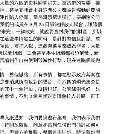
大量的六四的史料瞬間消失。當我們的常委，據
押，甚至支聯會本身這間公司都被告煽動顛覆國
運作陷入停滯，當局繼續窮追猛打，要剔除公司
的成員在 9 月 25 日議決解散支聯會，讓這個 
散都未完，一解散完，就說要查封我們的財產，所以
在這些事情發生的同時，是針對整個反對派、整
領袖，被捕入獄，連參與選舉都成為罪名，大量
無數民間組織、工會甚至學生組織都被迫解散，新
言論創作自由受到毀滅性打擊，現在連跑個長跑
恤。
情，整個脈絡，所有事情，都在顯示政府其實在
是要消滅所有反對的聲音，而六四的燭光集會是
的其中一個行動，疫情也好、公安條例也好，只
的事情，不到 3 個月就對支聯會拉人封艇，正正
早入紙通知，我們要搞遊行集會，我們表示我們
，持開放態度，願意和當局任何部門商討如何可
行。但警方的反映，整個月不理你，隨便跟你開