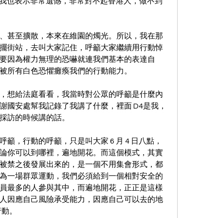
出現，我也表示非常遺憾，非常對不起香港人，做不到
、甚至擴散，本來在維園的燭光。所以，我在那
擺街站，去叫大家記住，呼籲大家繼續用行動悼
要因為權力無理的恐嚇就連我們基本的表達自
被所有白色恐懼癱瘓我們的行動能力。
，想給法庭看看，我當時對公眾的呼籲是什麼內
謝國安處幫我記錄了我講了什麼，裡面 D4是我，
採訪的時候講的話。
籲，行動的呼籲，只是叫大家 6 月 4 日八點，
論你可以到哪裡，遍地開花。而這個模式，其實
被禁之後發展出來的，是一個不用集會形式，都
為一場群眾運動，我們必須給到一個相對安全的
員最多的人參與其中，而遍地開花，正正是這樣
人因應自己風險承受能力，因應自己可以去的地
行動。