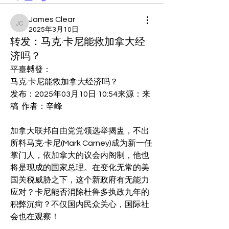
James Clear
James Clear
2025年3月10日
转发：马克·卡尼能救加拿大经
济吗？
平臺𨍭發：
马克·卡尼能救加拿大经济吗？
发布：2025年03月10日 10:54来源：来
稿  作者：辛峰
加拿大联邦自由党党领选举揭盅，不出
所料马克·卡尼(Mark Carney)成为新一任
掌门人，依加拿大的议会内阁制，他也
将是现成的国家总理。在变化无常的美
国关税威胁之下，这个新政府有无能力
应对？卡尼能否消除杜鲁多执政九年的
积弊沉疴？不仅国内民众关心，国际社
会也在观察！