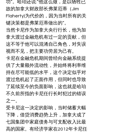
功”。哈珀还说:“他这么做，是以牺牲已
故的加拿大财政部长弗莱厄蒂（Jim 
Flaherty)为代价的，因为当时所有的关
键决策都是弗莱厄蒂做出的”。
当然卡尼作为加拿大央行行长，他为加
拿大渡过金融危机有过一定的贡献，但
这不等于他可以混淆自己角色，对失误
视而不见，把主要功劳居为己有。
卡尼在金融危机期间曾经向金融系统提
供了大量额外流动性，并始终将利率维
持在尽可能低的水平，这个决定似乎对
渡过危机起了正面作用，但同时也导致
了延续至今的负面影响，这也就是哈珀
不久前所指的卡尼任行长时犯过的错误
之一。
受卡尼这一决定的影响，当时储蓄大幅
下降，借贷消费趋势上升，加拿大成了
七国集团中家庭债务与可支配收入比最
高的国家。有经济学家在2012年卡尼任