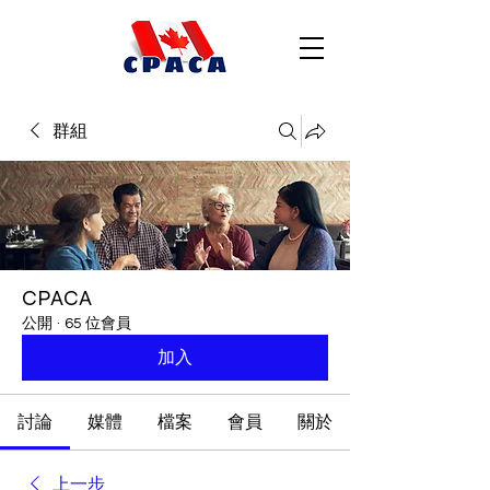
群組
CPACA
公開
·
65 位會員
加入
討論
媒體
檔案
會員
關於
上一步