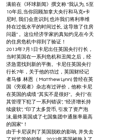
满前在《环球新闻》撰文称 "我认为, 5至
10年后,当你回顾加拿大央行和马克•卡
尼时, 我们会意识到,也许我们将利率维
持在过低水平的时间过长, 这导致了住房
问题" 。这位经济学家的真知灼见在今天
的住房危机中得到了验证！
2013年7月1日卡尼出任英国央行行长，
当时英国在一系列危机和丑闻之后，经
济急需找到新的平衡。卡尼任英国央行
行长7年，关于他的功过，英国财经记
者马修 .林恩（ Matthew Lynn) 曾经在英
国《旁观者》杂志有过评价，他称:卡尼
在英国的成绩 "其实不是很好"。央行"在
其管理下犯了一系列错误", "经济增长持
续疲软", "印了太多货币, 引发了资产泡
沫,最终英国成了七国集团中通胀率最高
的国家"！
由于卡尼误判了英国脱欧的影响, 并失去
了对监管的控制，2022年英国被拖入了 