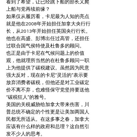
看到了希望，让已经跳下船的部长又爬
上船与党再续前缘？
如果仅从履厉看，卡尼最为人知的亮点
就是他在2008年开始担任加拿大央行行
长，从2013年开始担任英国央行行长。
他也在高盛、彭博出任过高管，还担任
过联合国气侯特使及杜鲁多的顾问。
也正是由于卡尼在气候问题上的价值
观，他就理所当然的在杜鲁多顾问一职
上为他提供了碳税建议。虽然因为民意
强大反对，现在的卡尼“灵活的”表示要
放弃消费者碳税，但他还是对工业碳定
价不离不弃，也难怪保守党坚持要送他
“碳税狂人”的雅号。
美国的关税威胁给加拿大带来伤害，川
普总统不确定的个性更是让美加两国人
民都无所适从。在这多事之春，加拿大
应该有什么样的政府和总理？这自然引
发不少人的思考。