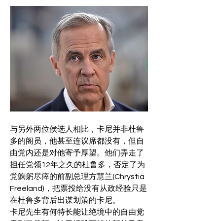
与另外两位侯选人相比，卡尼并非杜鲁
多的阁员，他甚至连议席都没有，但自
由党内还是对他寄予厚望。他们弄走了
担任党领12年之久的杜鲁多，否定了为
党躹躬尽瘁的前副总理方慧兰(Chrystia 
Freeland)，把票投给没有从政经验只是
在杜鲁多背后出谋划策的卡尼。
卡尼先生有何特长能让绝境中的自由党