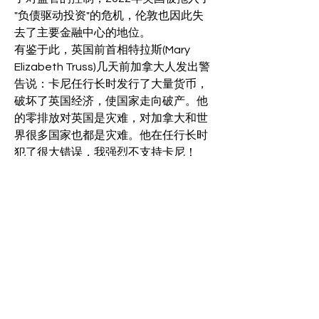
"负债驱动投资"的危机，伦敦也因此失
去了主要金融中心的地位。
有鉴于此，英国前首相特拉斯(Mary 
Elizabeth Truss)几天前加拿大人发出警
告说：卡尼任行长时发行了大量货币，
破坏了英国经济，使国家走向破产。他
的零排放对英国是灾难，对加拿大和世
界很多国家也都是灾难。他在任行长时
犯了很大错误，我强烈不支持卡尼！
卡尼先生于2020年3月离开英国央行
后，担任过布鲁克菲尔德资产管理副董
事长、联合国气候特使、杜鲁多特别顾
问。他在被自由党委任一周之后，就有
100亿联邦资金注入他的布鲁克菲尔德
公司，这又引发了关于道德操守方面的
质疑。
卡尼终于将成为新总理，他会不会成为
历史最短命总理还不知，但是在非常时