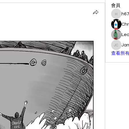
會員
h6
h67000
Chr
Lea
Jam
James C
查看所有