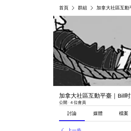
首頁
群組
加拿大社區互動平
加拿大社區互動平臺｜Bill
公開
·
4 位會員
討論
媒體
檔案
上一步