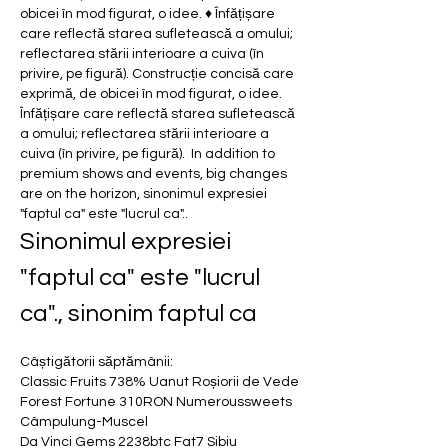
obicei în mod figurat, o idee. ♦ Înfățișare 
care reflectă starea sufletească a omului; 
reflectarea stării interioare a cuiva (în 
privire, pe figură). Construcție concisă care 
exprimă, de obicei în mod figurat, o idee. 
Înfățișare care reflectă starea sufletească 
a omului; reflectarea stării interioare a 
cuiva (în privire, pe figură).  In addition to 
premium shows and events, big changes 
are on the horizon, sinonimul expresiei 
"faptul ca" este "lucrul ca"..
Sinonimul expresiei 
"faptul ca" este "lucrul 
ca"., sinonim faptul ca
Câștigătorii săptămânii:
Classic Fruits 738% Uanut Roșiorii de Vede 
Forest Fortune 310RON Numeroussweets 
Câmpulung-Muscel 
Da Vinci Gems 2238btc Fat7 Sibiu 