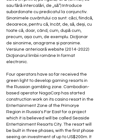
sau fără intercalări, de „să”) Introduce 
subordonate cu predicatul la conjunctiv. 
Sinonimele cuvântului ca sunt: căci, fiindcă, 
deoarece, pentru că, încât, de, să, deși, cu 
toate că, doar, când, cum, după cum, 
precum, așa cum, de exemplu. Dicţionar 
de sinonime, anagrame și paronime. 
Versiune anterioară website (2014-2022) 
Dicţionarul limbii române în format 
electronic. 
Four operators have so far received the 
green light to develop gaming resorts in 
the Russian gambling zone. Cambodian-
based operator NagaCorp has started 
construction work on its casino resort in the 
Entertainment Zone of the Primorye 
Region in Russia's Far East for a project 
which it is believed will be called Seaside 
Entertainment Resorts City. The resort will 
be built in three phases, with the first phase 
seeing an investment of up to US$200m. It 