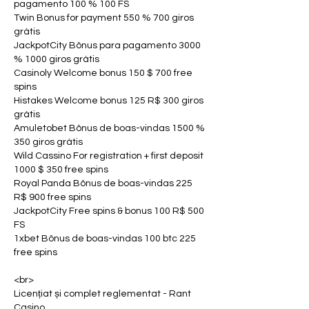
pagamento 100 % 100 FS
Twin Bonus for payment 550 % 700 giros 
grátis
JackpotCity Bônus para pagamento 3000 
% 1000 giros grátis
Casinoly Welcome bonus 150 $ 700 free 
spins
Histakes Welcome bonus 125 R$ 300 giros 
grátis
Amuletobet Bônus de boas-vindas 1500 % 
350 giros grátis
Wild Cassino For registration + first deposit 
1000 $ 350 free spins
Royal Panda Bônus de boas-vindas 225 
R$ 900 free spins
JackpotCity Free spins & bonus 100 R$ 500 
FS
1xbet Bônus de boas-vindas 100 btc 225 
free spins
<br>
Licențiat și complet reglementat - Rant 
Casino