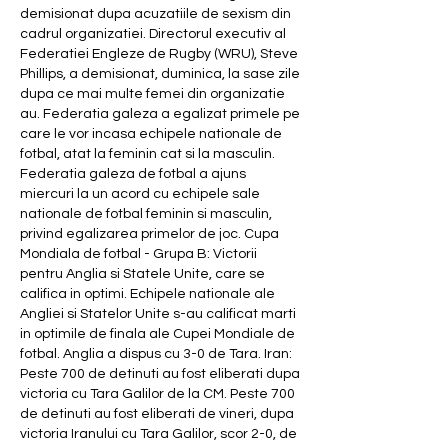
demisionat dupa acuzatiile de sexism din 
cadrul organizatiei. Directorul executiv al 
Federatiei Engleze de Rugby (WRU), Steve 
Phillips, a demisionat, duminica, la sase zile 
dupa ce mai multe femei din organizatie 
au. Federatia galeza a egalizat primele pe 
care le vor incasa echipele nationale de 
fotbal, atat la feminin cat si la masculin. 
Federatia galeza de fotbal a ajuns 
miercuri la un acord cu echipele sale 
nationale de fotbal feminin si masculin, 
privind egalizarea primelor de joc. Cupa 
Mondiala de fotbal - Grupa B: Victorii 
pentru Anglia si Statele Unite, care se 
califica in optimi. Echipele nationale ale 
Angliei si Statelor Unite s-au calificat marti 
in optimile de finala ale Cupei Mondiale de 
fotbal. Anglia a dispus cu 3-0 de Tara. Iran: 
Peste 700 de detinuti au fost eliberati dupa 
victoria cu Tara Galilor de la CM. Peste 700 
de detinuti au fost eliberati de vineri, dupa 
victoria Iranului cu Tara Galilor, scor 2-0, de 