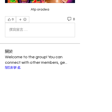
Atp oradea
0
0
撰寫留言......
關於
Welcome to the group! You can
connect with other members, ge
...
閱讀更多
會員
Priceminthelp
追蹤
Priceminthelp
Chenggang Huang
追蹤
Chenggang Huang
rollingor
追蹤