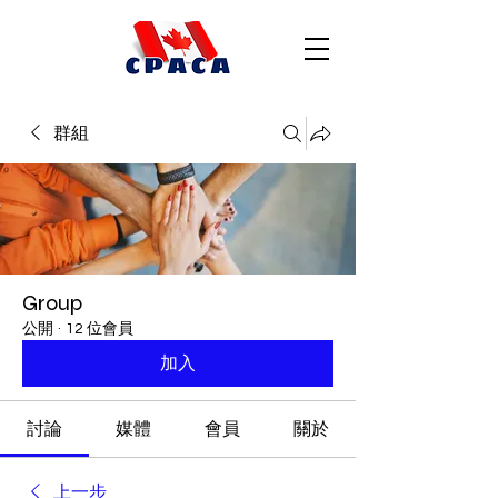
群組
Group
公開
·
12 位會員
加入
討論
媒體
會員
關於
上一步