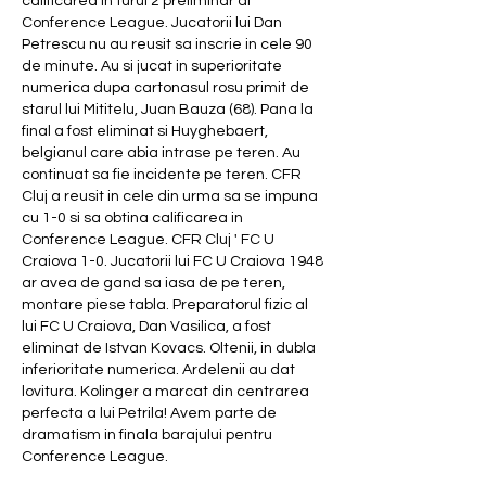
calificarea in turul 2 preliminar al 
Conference League. Jucatorii lui Dan 
Petrescu nu au reusit sa inscrie in cele 90 
de minute. Au si jucat in superioritate 
numerica dupa cartonasul rosu primit de 
starul lui Mititelu, Juan Bauza (68). Pana la 
final a fost eliminat si Huyghebaert, 
belgianul care abia intrase pe teren. Au 
continuat sa fie incidente pe teren. CFR 
Cluj a reusit in cele din urma sa se impuna 
cu 1-0 si sa obtina calificarea in 
Conference League. CFR Cluj ' FC U 
Craiova 1-0. Jucatorii lui FC U Craiova 1948 
ar avea de gand sa iasa de pe teren, 
montare piese tabla. Preparatorul fizic al 
lui FC U Craiova, Dan Vasilica, a fost 
eliminat de Istvan Kovacs. Oltenii, in dubla 
inferioritate numerica. Ardelenii au dat 
lovitura. Kolinger a marcat din centrarea 
perfecta a lui Petrila! Avem parte de 
dramatism in finala barajului pentru 
Conference League.