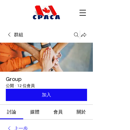
群組
Group
公開
·
12 位會員
加入
討論
媒體
會員
關於
上一步