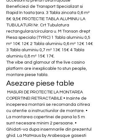
accesorii la preturi avantajoase 
Beneficiezi de Transport Specializat si 
Rapid în toata țara. 3 Tabla zincata 0,6 m² 
8€ 9,5€ PROTECTIE TABLA ALUMINIU LA 
TUBULATURI Nr. Crt Tubulatura 
rectangulara/circulara u. M Tronson drept 
Piesa speciala (TYRC) 1 Tabla aluminiu 0,5 
m² 10€ 12€ 2 Tabla aluminiu 0,6 m² 12€ 14€ 
3 Tabla aluminiu 0,7 m² 13€ 15€ 4 Tabla 
aluminiu 0,8 m² 15€ 17€. 
The vibe and glamour of the live casino 
platform are inexplicable to stun people, 
montare piese tabla.
Asezare piese table
 MASURI DE PROTECTIE LA MONTAREA 
COPERTINEI RETRACTABILE • Inainte de 
inceperea montarii se recomanda citirea 
cu atentie a instructiunilor de montare. • 
La montarea copertinei de pana la 5 m 
sunt necesare minim 2 persoane. • 
Ghidati-va dupa insemnarile din prezentul 
ghid. La MatHaus by Arabesque gasesti 