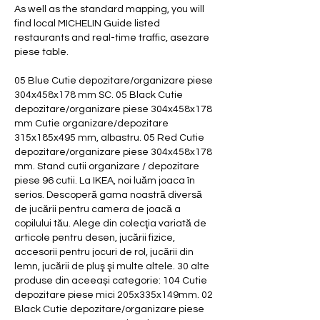
As well as the standard mapping, you will 
find local MICHELIN Guide listed 
restaurants and real-time traffic, asezare 
piese table.
05 Blue Cutie depozitare/organizare piese 
304x458x178 mm SC. 05 Black Cutie 
depozitare/organizare piese 304x458x178 
mm Cutie organizare/depozitare 
315x185x495 mm, albastru. 05 Red Cutie 
depozitare/organizare piese 304x458x178 
mm. Stand cutii organizare / depozitare 
piese 96 cutii. La IKEA, noi luăm joaca în 
serios. Descoperă gama noastră diversă 
de jucării pentru camera de joacă a 
copilului tău. Alege din colecţia variată de 
articole pentru desen, jucării fizice, 
accesorii pentru jocuri de rol, jucării din 
lemn, jucării de pluş şi multe altele. 30 alte 
produse din aceeași categorie: 104 Cutie 
depozitare piese mici 205x335x149mm. 02 
Black Cutie depozitare/organizare piese 