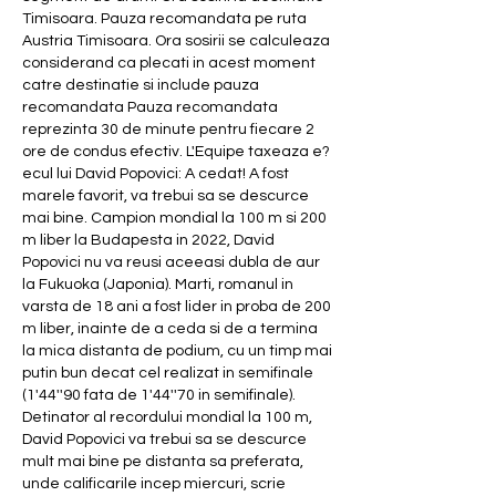
Timisoara. Pauza recomandata pe ruta 
Austria Timisoara. Ora sosirii se calculeaza 
considerand ca plecati in acest moment 
catre destinatie si include pauza 
recomandata Pauza recomandata 
reprezinta 30 de minute pentru fiecare 2 
ore de condus efectiv. L'Equipe taxeaza e?
ecul lui David Popovici: A cedat! A fost 
marele favorit, va trebui sa se descurce 
mai bine. Campion mondial la 100 m si 200 
m liber la Budapesta in 2022, David 
Popovici nu va reusi aceeasi dubla de aur 
la Fukuoka (Japonia). Marti, romanul in 
varsta de 18 ani a fost lider in proba de 200 
m liber, inainte de a ceda si de a termina 
la mica distanta de podium, cu un timp mai 
putin bun decat cel realizat in semifinale 
(1'44''90 fata de 1'44''70 in semifinale). 
Detinator al recordului mondial la 100 m, 
David Popovici va trebui sa se descurce 
mult mai bine pe distanta sa preferata, 
unde calificarile incep miercuri, scrie 