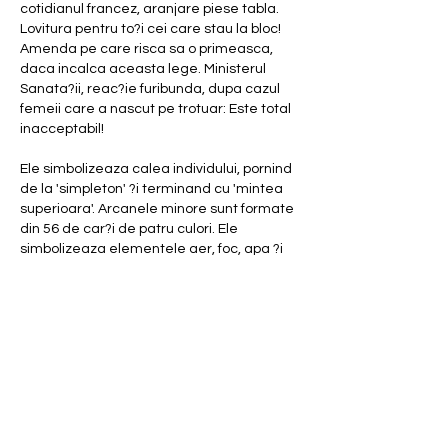
cotidianul francez, aranjare piese tabla. 
Lovitura pentru to?i cei care stau la bloc! 
Amenda pe care risca sa o primeasca, 
daca incalca aceasta lege. Ministerul 
Sanata?ii, reac?ie furibunda, dupa cazul 
femeii care a nascut pe trotuar: Este total 
inacceptabil!
Ele simbolizeaza calea individului, pornind 
de la 'simpleton' ?i terminand cu 'mintea 
superioara'. Arcanele minore sunt formate 
din 56 de car?i de patru culori. Ele 
simbolizeaza elementele aer, foc, apa ?i 
pamant. Daca dori?i, oricine poate inva?a 
sa ghiceasca. Cu toate acestea, nu toata 
lumea se pricepe la asta. Exista oameni 
care o pot face mai bine decat alii din 
anumite circumstan?e., organizare piese 
tabla. Practic, ace?tia sunt oameni care au 
o imagina?ie bogata, au o intui?ie buna 
etc. Trebuie avut in vedere ca va trebui sa 
lucra?i cu carduri prin anumite imagini, iar 