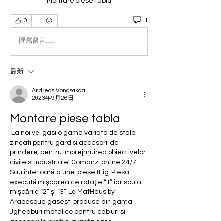
Montare piese tabla
1
0
撰寫留言......
最新
Andreas Vongsakda
2023年9月26日
Montare piese tabla
 La noi vei gasi o gama variata de stalpi 
zincati pentru gard si accesorii de 
prindere, pentru imprejmuirea obiectivelor 
civile si industriale! Comanzi online 24/7. 
Sau interioară a unei piese (Fig. Piesa 
execută mişcarea de rotaţie “1” iar scula 
mişcările “2” şi “3”. La MatHaus by 
Arabesque gasesti produse din gama 
Jgheaburi metalice pentru cabluri si 