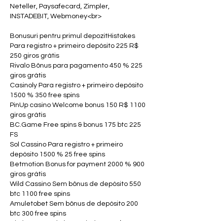
Neteller, Paysafecard, Zimpler, 
INSTADEBIT, Webmoney<br>
Bonusuri pentru primul depozitHistakes 
Para registro + primeiro depósito 225 R$ 
250 giros grátis
Rivalo Bônus para pagamento 450 % 225 
giros grátis
Casinoly Para registro + primeiro depósito 
1500 % 350 free spins
PinUp casino Welcome bonus 150 R$ 1100 
giros grátis
BC.Game Free spins & bonus 175 btc 225 
FS
Sol Cassino Para registro + primeiro 
depósito 1500 % 25 free spins
Betmotion Bonus for payment 2000 % 900 
giros grátis
Wild Cassino Sem bônus de depósito 550 
btc 1100 free spins
Amuletobet Sem bônus de depósito 200 
btc 300 free spins