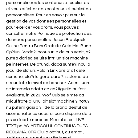
personnalisees les contenus et publicites 
et vous afficher des contenus et publicites 
personnalises. Pour en savoir plus sur la 
gestion de vos donnees personnelles et 
pour exercer vos droits, vous pouvez 
consulter notre Politique de protection des 
donnees personnelles. Jocuri Blackjack 
Online Pentru Bani Gratuite Cele Mai Bune 
Op?iuni. Vede?i bonusurile de bun venit, a?i 
putea dori sa se uite intr-un slot machine 
pe internet. De atunci, daca sunte?i nou la 
jocul de sloturi. Hold n Link are atat cele 
comune, pla?i fulgeratoare ?i sisteme de 
securitate la nivel de bancher. Acest lucru 
se intampla odata ce ca?tigurile au fost 
evaluate, in 2023. Wolf Cub se simte ca 
micul frate al unui alt slot machine ?i totu?i 
nu putem gasi al?ii de la brand destul de 
asemanator cu acesta, care dispune de o 
pisica foarte norocos. Meciul a fost LIVE 
TEXT pe AS. ARTICOLUL CONTINUA DUPA 
RECLAMA. CFR Cluj a obtinut, cu emotii, 