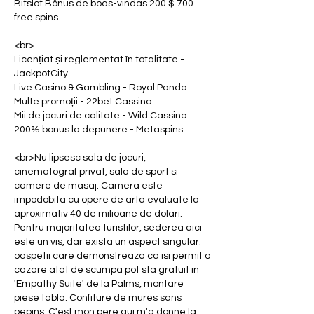
Bitslot Bônus de boas-vindas 200 $ 700 
free spins
<br>
Licențiat și reglementat în totalitate - 
JackpotCity
Live Casino & Gambling - Royal Panda
Multe promoții - 22bet Cassino
Mii de jocuri de calitate - Wild Cassino
200% bonus la depunere - Metaspins
<br>Nu lipsesc sala de jocuri, 
cinematograf privat, sala de sport si 
camere de masaj. Camera este 
impodobita cu opere de arta evaluate la 
aproximativ 40 de milioane de dolari. 
Pentru majoritatea turistilor, sederea aici 
este un vis, dar exista un aspect singular: 
oaspetii care demonstreaza ca isi permit o 
cazare atat de scumpa pot sta gratuit in 
'Empathy Suite' de la Palms, montare 
piese tabla. Confiture de mures sans 
pepins. C'est mon pere qui m'a donne la 