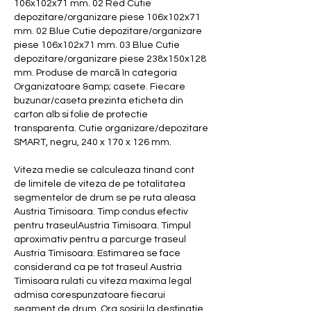
106x102x71 mm. 02 Red Cutie 
depozitare/organizare piese 106x102x71 
mm. 02 Blue Cutie depozitare/organizare 
piese 106x102x71 mm. 03 Blue Cutie 
depozitare/organizare piese 238x150x128 
mm. Produse de marcă în categoria 
Organizatoare &amp; casete. Fiecare 
buzunar/caseta prezinta eticheta din 
carton alb si folie de protectie 
transparenta. Cutie organizare/depozitare 
SMART, negru, 240 x 170 x 126 mm. 
Viteza medie se calculeaza tinand cont 
de limitele de viteza de pe totalitatea 
segmentelor de drum se pe ruta aleasa 
Austria Timisoara. Timp condus efectiv 
pentru traseulAustria Timisoara. Timpul 
aproximativ pentru a parcurge traseul 
Austria Timisoara. Estimarea se face 
considerand ca pe tot traseul Austria 
Timisoara rulati cu viteza maxima legal 
admisa corespunzatoare fiecarui 
segment de drum. Ora sosirii la destinatie 