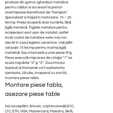
produse din gama Jgheaburi metalice 
pentru cabluri si accesorii la preturi 
avantajoase Beneficiezi de Transport 
Specializat si Rapid în toata țara. 15 – 25 
lei/mp. Prețul acoperă doar lucrările, fără 
țiglă metalică. Țiglele metalice pentru 
acoperișuri sunt ușor de instalat, astfel 
încât costul de instalare este mai mic 
decât în cazul țiglelor ceramice. Veți plăti 
cel puțin 15 lei/mp pentru montaj țiglă 
metalică. Sau interioară a unei piese (Fig. 
Piesa execută mişcarea de rotaţie “1” iar 
scula mişcările “2” şi “3”.  Ziua Imnului 
Naional al Romaniei va fi sarbatorita 
sambata, 29 iulie, incepand cu ora 09., 
montare piese tabla.
Montare piese tabla, 
asezare piese table
Noi acceptăm: Bitcoin, criptomonedă BTC, 
LTC, ETH, VISA, Mastercard, Maestro, Skrill, 