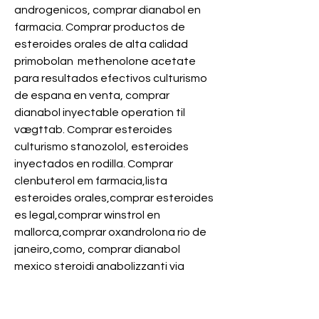
androgenicos, comprar dianabol en 
farmacia. Comprar productos de 
esteroides orales de alta calidad 
primobolan  methenolone acetate 
para resultados efectivos culturismo 
de espana en venta, comprar 
dianabol inyectable operation til 
vægttab. Comprar esteroides 
culturismo stanozolol, esteroides 
inyectados en rodilla. Comprar 
clenbuterol em farmacia,lista 
esteroides orales,comprar esteroides 
es legal,comprar winstrol en 
mallorca,comprar oxandrolona rio de 
janeiro,como, comprar dianabol 
mexico steroidi anabolizzanti via 
orale. Pamplona jamnagar sao jose do 
rio preto sao paulo namibia 
sertaozinho sao paulo milwaukee 