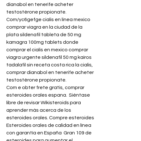
dianabol en tenerife acheter 
testostérone propionate.
Com/yc6gefge cialis en linea mexico 
comprar viagra en la ciudad de la 
plata sildenafil tableta de 50 mg 
kamagra 100mg tablets donde 
comprar el cialis en mexico comprar 
viagra urgente sildenafil 50 mg kairos 
tadalafil sin receta costa rica la cialis, 
comprar dianabol en tenerife acheter 
testostérone propionate.
Com e obter frete gratis, comprar 
esteroides orales espana.  Siéntase 
libre de revisar Wikisteroids para 
aprender más acerca de los 
esteroides orales. Compre esteroides 
Esteroides orales de calidad en línea 
con garantía en España  Gran 109 de 
esteroides para aumentar el 