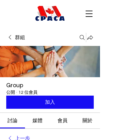
群組
Group
公開
·
12 位會員
加入
討論
媒體
會員
關於
上一步