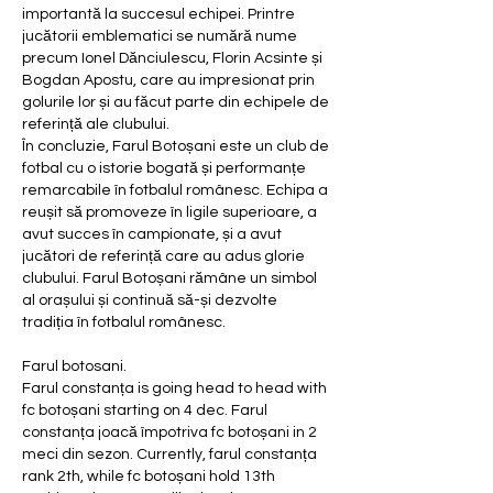
importantă la succesul echipei. Printre 
jucătorii emblematici se numără nume 
precum Ionel Dănciulescu, Florin Acsinte și 
Bogdan Apostu, care au impresionat prin 
golurile lor și au făcut parte din echipele de 
referință ale clubului.
În concluzie, Farul Botoșani este un club de 
fotbal cu o istorie bogată și performanțe 
remarcabile în fotbalul românesc. Echipa a 
reușit să promoveze în ligile superioare, a 
avut succes în campionate, și a avut 
jucători de referință care au adus glorie 
clubului. Farul Botoșani rămâne un simbol 
al orașului și continuă să-și dezvolte 
tradiția în fotbalul românesc.
Farul botosani.
Farul constanța is going head to head with 
fc botoșani starting on 4 dec. Farul 
constanța joacă împotriva fc botoșani in 2 
meci din sezon. Currently, farul constanța 
rank 2th, while fc botoșani hold 13th 