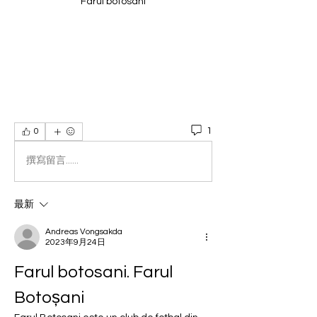
Farul botosani
1
0
撰寫留言......
最新
Andreas Vongsakda
2023年9月24日
Farul botosani. Farul 
Botoșani