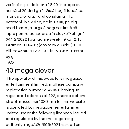
vor întâlni joi, de la ora 18:00, în etapa cu 
numărul 29 din liga 1. Gică hagi îl laudă pe 
marius croitoru. Farul constanța – fc 
botoșani, live video, de la 18:00, pe digi 
sport formația lui gică hagi continuă să 
lupte pentru accederea în play-off-ul ligii 1. 
04/12/2022 liga i game week 19 ko 12:15. 
Grameni 11&#39; (assist by d. Sîrbu ) 1 - 0. 
Alibec 45&#39;+2 2 - 0. Pitu 51&#39; (assist 
by g. 
FAQ.
40 mega clover
 The operator of this website is megapixel 
entertainment limited, maltese company 
registration number c-42051, having its 
registered address at 122, andrea debono 
street, naxxar nxr4030, malta, this website 
is operated by megapixel entertainment 
limited under the following licenses, issued 
and regulated by the malta gaming 
authority: mga/b2c/906/2021 (issued on 