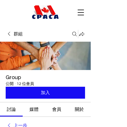
群組
Group
公開
·
12 位會員
加入
討論
媒體
會員
關於
上一步