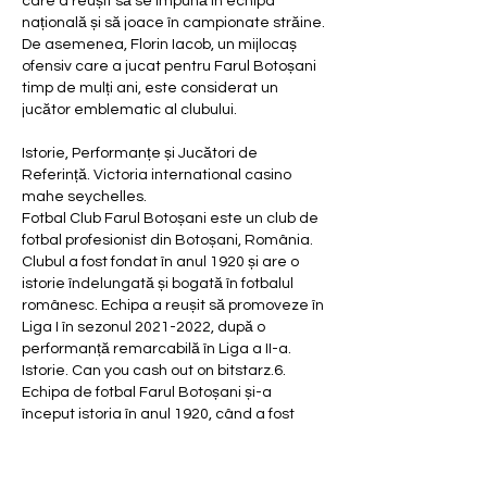
care a reușit să se impună în echipa 
națională și să joace în campionate străine. 
De asemenea, Florin Iacob, un mijlocaș 
ofensiv care a jucat pentru Farul Botoșani 
timp de mulți ani, este considerat un 
jucător emblematic al clubului.
Istorie, Performanțe și Jucători de 
Referință. Victoria international casino 
mahe seychelles.
Fotbal Club Farul Botoșani este un club de 
fotbal profesionist din Botoșani, România. 
Clubul a fost fondat în anul 1920 și are o 
istorie îndelungată și bogată în fotbalul 
românesc. Echipa a reușit să promoveze în 
Liga I în sezonul 2021-2022, după o 
performanță remarcabilă în Liga a II-a.
Istorie. Can you cash out on bitstarz.6.
Echipa de fotbal Farul Botoșani și-a 
început istoria în anul 1920, când a fost 
înființată sub numele de Olimpia Botoșani. 
De-a lungul anilor, clubul a suferit mai 
multe schimbări de denumire și a avut 