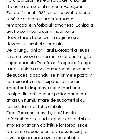
Farul Botoșani este un club de fotbal din 
România, cu sediul în orașul Botoșani. 
Fondat în anul 1921, clubul a avut o istorie 
plină de succesuri și performanțe 
remarcabile în fotbalul românesc. Echipa a 
avut o contribuție semnificativă la 
dezvoltarea fotbalului în regiune și a 
devenit un simbol al orașului.
De-a lungul anilor, Farul Botoșani a reușit 
să promoveze în mai multe rânduri în ligile 
superioare ale României, în special în Liga 
a II-a. Echipa a avut numeroase sezoane 
de succes, clasându-se în primele poziții în 
campionate și participând la meciuri 
importante împotriva celor mai bune 
echipe din țară. Aceste performanțe au 
atras un număr mare de suporteri și au 
consolidat reputația clubului.
Farul Botoșani a avut și jucători de 
referință care au adus glorie echipei și au 
impresionat prin abilitățile lor fotbalistice. 
Unii dintre aceștia au fost recunoscuți la 
nivel național și au avut o contribuție 