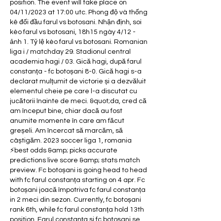
position. The event will take place on 
04/11/2023 at 17:00 utc. Phong độ và thống 
kê đối đầu farul vs botosani. Nhận định, soi 
kèo farul vs botosani, 18h15 ngày 4/12 - 
ảnh 1. Tỷ lệ kèo farul vs botosani. Romanian 
liga i / matchday 29. Stadionul central 
academia hagi / 03. Gică hagi, după farul 
constanța - fc botoșani 8-0. Gică hagi s-a 
declarat mulțumit de victorie și a dezvăluit 
elementul cheie pe care l-a discutat cu 
jucătorii înainte de meci. &quot;da, cred că 
am început bine, chiar dacă au fost 
anumite momente în care am făcut 
greșeli. Am încercat să marcăm, să 
câștigăm. 2023 soccer liga 1, romania 
⚡best odds &amp; picks accurate 
predictions ️live score &amp; stats match 
preview. Fc botoșani is going head to head 
with fc farul constanța starting on 4 apr. Fc 
botoșani joacă împotriva fc farul constanța 
in 2 meci din sezon. Currently, fc botoșani 
rank 6th, while fc farul constanța hold 13th 
position. Farul constanța și fc botoșani se 