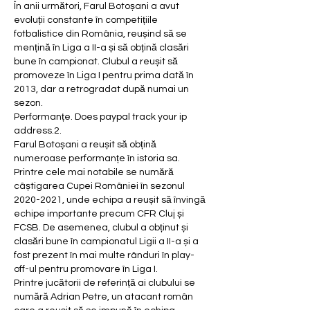
În anii următori, Farul Botoșani a avut 
evoluții constante în competițiile 
fotbalistice din România, reușind să se 
mențină în Liga a II-a și să obțină clasări 
bune în campionat. Clubul a reușit să 
promoveze în Liga I pentru prima dată în 
2013, dar a retrogradat după numai un 
sezon.
Performanțe. Does paypal track your ip 
address.2.
Farul Botoșani a reușit să obțină 
numeroase performanțe în istoria sa. 
Printre cele mai notabile se numără 
câștigarea Cupei României în sezonul 
2020-2021, unde echipa a reușit să învingă 
echipe importante precum CFR Cluj și 
FCSB. De asemenea, clubul a obținut și 
clasări bune în campionatul Ligii a II-a și a 
fost prezent în mai multe rânduri în play-
off-ul pentru promovare în Liga I.
Printre jucătorii de referință ai clubului se 
numără Adrian Petre, un atacant român 