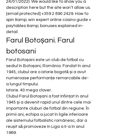
24/01/2022). We would like to show you a 
description here but the site won’t allow us. 
[email protected] +359 2 890 2429. How to 
spin &amp; win expert online casino guide + 
paytables &amp; bonuses explained in-
detail. 
Farul Botoșani. Farul 
botosani
Farul Botoșani este un club de fotbal cu 
sediul în Botoșani, România. Fondat în anul 
1945, clubul are o istorie bogată și a avut 
numeroase performanțe remarcabile de-
a lungul timpului.
Istorie. 40 mega clover.
Clubul Farul Botoșani a fost înființat în anul 
1945 și a devenit rapid unul dintre cele mai 
importante cluburi de fotbal din regiune. În 
primii ani, echipa a jucat în ligile inferioare 
ale sistemului fotbalistic românesc, dar a 
reușit să promoveze în Liga a II-a în anul 
1969.