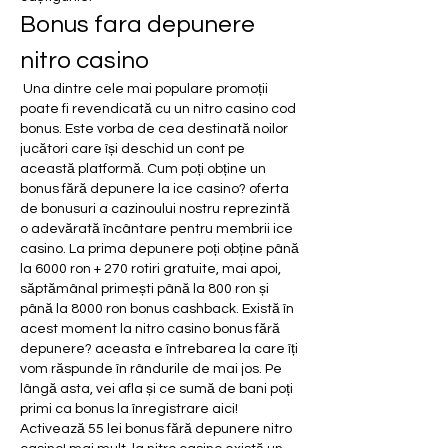
Bonus fara depunere 
nitro casino
 Una dintre cele mai populare promoții 
poate fi revendicată cu un nitro casino cod 
bonus. Este vorba de cea destinată noilor 
jucători care își deschid un cont pe 
această platformă. Cum poți obține un 
bonus fără depunere la ice casino? oferta 
de bonusuri a cazinoului nostru reprezintă 
o adevărată încântare pentru membrii ice 
casino. La prima depunere poți obține până 
la 6000 ron + 270 rotiri gratuite, mai apoi, 
săptămânal primești până la 800 ron și 
până la 8000 ron bonus cashback. Există în 
acest moment la nitro casino bonus fără 
depunere? aceasta e întrebarea la care îți 
vom răspunde în rândurile de mai jos. Pe 
lângă asta, vei afla și ce sumă de bani poți 
primi ca bonus la înregistrare aici! 
Activează 55 lei bonus fără depunere nitro 