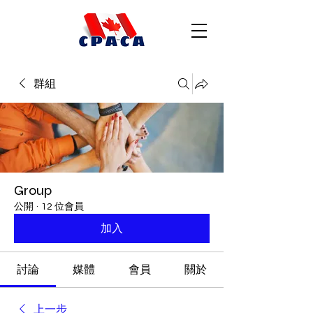
群組
Group
公開
·
12 位會員
加入
討論
媒體
會員
關於
上一步