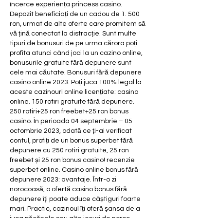
încerce experiența princess casino. 
Depozit beneficiați de un cadou de 1. 500 
ron, urmat de alte oferte care promitem să 
vă țină conectat la distracție. Sunt multe 
tipuri de bonusuri de pe urma cărora poți 
profita atunci când joci la un cazino online, 
bonusurile gratuite fără depunere sunt 
cele mai căutate. Bonusuri fără depunere 
casino online 2023. Poți juca 100% legal la 
aceste cazinouri online licențiate: casino 
online. 150 rotiri gratuite fără depunere. 
250 rotiri+25 ron freebet+25 ron bonus 
casino. În perioada 04 septembrie – 05 
octombrie 2023, odată ce ți-ai verificat 
contul, profiți de un bonus superbet fără 
depunere cu 250 rotiri gratuite, 25 ron 
freebet și 25 ron bonus casino! recenzie 
superbet online. Casino online bonus fără 
depunere 2023: avantaje. Într-o zi 
norocoasă, o ofertă casino bonus fără 
depunere îți poate aduce câștiguri foarte 
mari. Practic, cazinoul îți oferă șansa de a 