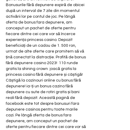
Bonusurile fără depunere expiră de obicei 
după un interval de 7 zile din momentul 
activării lor pe contul de joc. Pe lângă 
oferta de bonus fara depunere, am 
conceput un pachet de oferte pentru 
fiecare dintre cei care vor să încerce 
experiența princess casino. Depozit 
beneficiați de un cadou de 1. 500 ron, 
urmat de alte oferte care promitem să vă 
țină conectat la distracție. Profită de bonus 
fără depunere casino 2023! ️ 110 runde 
gratis la shining crown  joacă gratis la 
princess casino fără depunere și câștigă! 
Câștigă la cazinouri online cu bonus fără 
depunere! ia-ți un bonus cazino fără 
depunere cu sute de rotiri gratis și bani 
reali fără depozit. Această pagină de 
facebook este tot despre bonusuri fara 
depunere casinos pentru toate marile 
cazi. Pe lângă oferta de bonus fara 
depunere, am conceput un pachet de 
oferte pentru fiecare dintre cei care vor să 