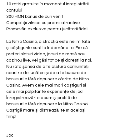
10 rotiri gratuite în momentul înregistrării 
contului
300 RON bonus de bun venit
Competiții zilnice cu premii atractive
Promovări exclusive pentru jucătorii fideli
La Nitro Casino, distracția este nelimitată 
și câștigurile sunt la îndemâna ta. Fie că 
preferi sloturi video, jocuri de masă sau 
cazinou live, vei găsi tot ce îți dorești la noi.
Nu rata șansa de a te alătura comunității 
noastre de jucători și de a te bucura de 
bonusurile fără depunere oferite de Nitro 
Casino. Avem cele mai mari câștiguri și 
cele mai palpitante experiențe de joc!
Înregistrează-te acum și profită de 
bonusurile fără depunere la Nitro Casino! 
Câștigă mare și distrează-te în același 
timp!
Joc