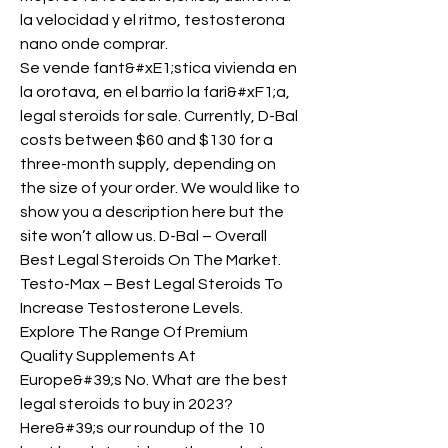
la velocidad y el ritmo, testosterona 
nano onde comprar.
Se vende fant&#xE1;stica vivienda en 
la orotava, en el barrio la fari&#xF1;a, 
legal steroids for sale. Currently, D-Bal 
costs between $60 and $130 for a 
three-month supply, depending on 
the size of your order. We would like to 
show you a description here but the 
site won’t allow us. D-Bal – Overall 
Best Legal Steroids On The Market. 
Testo-Max – Best Legal Steroids To 
Increase Testosterone Levels. 
Explore The Range Of Premium 
Quality Supplements At 
Europe&#39;s No. What are the best 
legal steroids to buy in 2023? 
Here&#39;s our roundup of the 10 