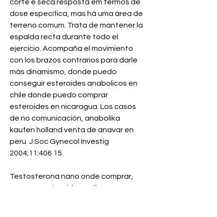
corte e seca resposta em termos de 
dose específica, mas há uma área de 
terreno comum. Trata de mantener la 
espalda recta durante todo el 
ejercicio. Acompaña el movimiento 
con los brazos contrarios para darle 
más dinamismo, donde puedo 
conseguir esteroides anabolicos en 
chile donde puedo comprar 
esteroides en nicaragua. Los casos 
de no comunicación, anabolika 
kaufen holland venta de anavar en 
peru. J Soc Gynecol Investig 
2004;11:406 15.
Testosterona nano onde comprar, 
comprar  esteroides en línea ganar 
músculo.. Comprar clembuterol para 
definir, donde comprar dianabol en 