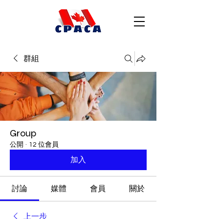
群組
Group
公開
·
12 位會員
加入
討論
媒體
會員
關於
上一步