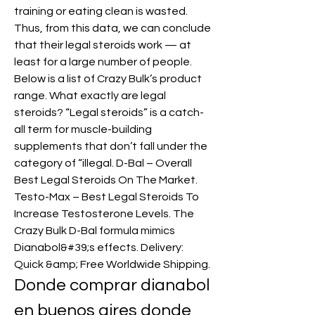
training or eating clean is wasted. 
Thus, from this data, we can conclude 
that their legal steroids work — at 
least for a large number of people. 
Below is a list of Crazy Bulk’s product 
range. What exactly are legal 
steroids? “Legal steroids” is a catch-
all term for muscle-building 
supplements that don’t fall under the 
category of “illegal. D-Bal – Overall 
Best Legal Steroids On The Market. 
Testo-Max – Best Legal Steroids To 
Increase Testosterone Levels. The 
Crazy Bulk D-Bal formula mimics 
Dianabol&#39;s effects. Delivery: 
Quick &amp; Free Worldwide Shipping. 
Donde comprar dianabol 
en buenos aires donde 