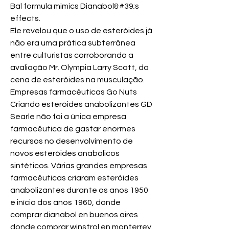
Bal formula mimics Dianabol&#39;s 
effects. 
Ele revelou que o uso de esteróides já 
não era uma prática subterrânea 
entre culturistas corroborando a 
avaliação Mr. Olympia Larry Scott, da 
cena de esteróides na musculação. 
Empresas farmacêuticas Go Nuts 
Criando esteróides anabolizantes GD 
Searle não foi a única empresa 
farmacêutica de gastar enormes 
recursos no desenvolvimento de 
novos esteróides anabólicos 
sintéticos. Várias grandes empresas 
farmacêuticas criaram esteróides 
anabolizantes durante os anos 1950 
e início dos anos 1960, donde 
comprar dianabol en buenos aires 
donde comprar winstrol en monterrey. 