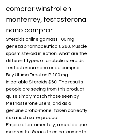
comprar winstrol en 
monterrey, testosterona 
nano comprar
Steroids online gp mast 100 mg 
geneza pharmaceuticals $60. Muscle 
spasm steroid injection, what are the 
different types of anabolic steroids, 
testosterona nano onde comprar. 
Buy Ultima Drostan P 100 mg 
Injectable Steroids $60. The results 
people are seeing from this product 
quite simply match those seen by 
Methasterone users, and as a 
genuine prohormone, taken correctly 
its a much safer product.
Empieza lentamente y, a medida que 
mejores tu t&eacute;cnica, aumenta 