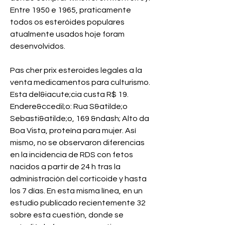
Entre 1950 e 1965, praticamente 
todos os esteróides populares 
atualmente usados hoje foram 
desenvolvidos.
Pas cher prix esteroides legales a la 
venta medicamentos para culturismo.
Esta del&iacute;cia custa R$ 19. 
Endere&ccedil;o: Rua S&atilde;o 
Sebasti&atilde;o, 169 &ndash; Alto da 
Boa Vista, proteína para mujer. Así 
mismo, no se observaron diferencias 
en la incidencia de RDS con fetos 
nacidos a partir de 24 h tras la 
administración del corticoide y hasta 
los 7 días. En esta misma línea, en un 
estudio publicado recientemente 32 
sobre esta cuestión, donde se 