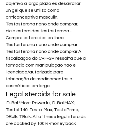
objetivo a largo plazo es desarrollar 
un gel que se utiliza como 
anticonceptivo masculin. 
Testosterona nano onde comprar, 
ciclo esteroides testosterona - 
Compre esteroides en línea 
Testosterona nano onde comprar 
Testosterona nano onde comprar A 
fiscalização do CRF-SP ressalta que a 
farmácia com manipulação não é 
licenciada/autorizada para 
fabricação de medicamentos e 
cosméticos em larga. 
Legal steroids for sale
 D-Bal *Most Powerful; D-Bal MAX; 
Testol 140; Testo-Max; TestoPrime; 
DBulk; TBulk; All of these legal steroids 
are backed by 100%-money back 