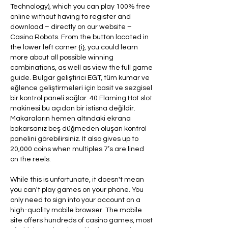
Technology), which you can play 100% free 
online without having to register and 
download – directly on our website – 
Casino Robots. From the button located in 
the lower left corner {i}, you could learn 
more about all possible winning 
combinations, as well as view the full game 
guide. Bulgar geliştirici EGT, tüm kumar ve 
eğlence geliştirmeleri için basit ve sezgisel 
bir kontrol paneli sağlar. 40 Flaming Hot slot 
makinesi bu açıdan bir istisna değildir. 
Makaraların hemen altındaki ekrana 
bakarsanız beş düğmeden oluşan kontrol 
panelini görebilirsiniz. It also gives up to 
20,000 coins when multiples 7’s are lined 
on the reels. 
While this is unfortunate, it doesn't mean 
you can't play games on your phone. You 
only need to sign into your account on a 
high-quality mobile browser. The mobile 
site offers hundreds of casino games, most 