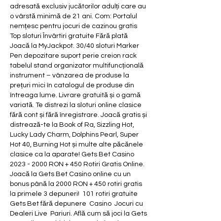
adresată exclusiv jucătorilor adulți care au 
o vârstă minimă de 21 ani. Com: Portalul 
nemțesc pentru jocuri de cazinou gratis 
Top sloturi Învârtiri gratuite Fără plată 
Joacă la MyJackpot. 30/40 sloturi Marker 
Pen depozitare suport perie creion rack 
tabelul stand organizator multifuncțională 
instrument – vânzarea de produse la 
prețuri mici în catalogul de produse din 
întreaga lume. Livrare gratuită și o gamă 
variată. Te distrezi la sloturi online clasice 
fără cont și fără înregistrare. Joacă gratis și 
distrează-te la Book of Ra, Sizzling Hot, 
Lucky Lady Charm, Dolphins Pearl, Super 
Hot 40, Burning Hot și multe alte păcănele 
clasice ca la aparate! Gets Bet Casino 
2023 - 2000 RON + 450 Rotiri Gratis Online. 
Joacă la Gets Bet Casino online cu un 
bonus până la 2000 RON + 450 rotiri gratis 
la primele 3 depuneri! ️ 101 rotiri gratuite 
Gets Bet fără depunere ️ Casino ️ Jocuri cu 
Dealeri Live ️ Pariuri. Află cum să joci la Gets 