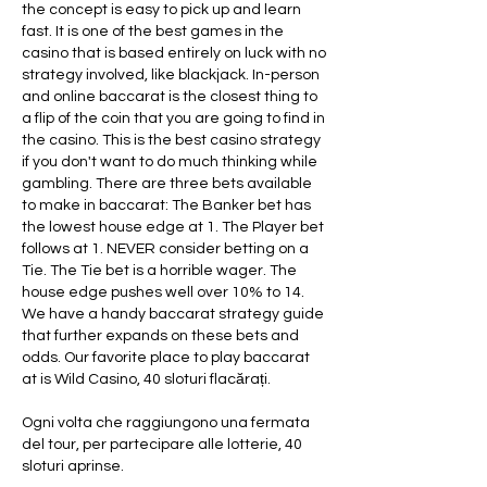
the concept is easy to pick up and learn 
fast. It is one of the best games in the 
casino that is based entirely on luck with no 
strategy involved, like blackjack. In-person 
and online baccarat is the closest thing to 
a flip of the coin that you are going to find in 
the casino. This is the best casino strategy 
if you don't want to do much thinking while 
gambling. There are three bets available 
to make in baccarat: The Banker bet has 
the lowest house edge at 1. The Player bet 
follows at 1. NEVER consider betting on a 
Tie. The Tie bet is a horrible wager. The 
house edge pushes well over 10% to 14. 
We have a handy baccarat strategy guide 
that further expands on these bets and 
odds. Our favorite place to play baccarat 
at is Wild Casino, 40 sloturi flacărați.
Ogni volta che raggiungono una fermata 
del tour, per partecipare alle lotterie, 40 
sloturi aprinse.