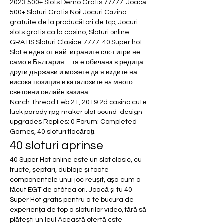
2023 500+ Slots Demo Gratis 77777. Joacă 
500+ Sloturi Gratis Noi! Jocuri Cazino 
gratuite de la producători de top, Jocuri 
slots gratis ca la casino, Sloturi online 
GRATIS Sloturi Clasice 7777. 40 Super hot 
Slot е една от най-играните слот игри не 
само в България – тя е обичана в редица 
други държави и можете да я видите на 
висока позиция в каталозите на много 
световни онлайн казина. 
Narch Thread Feb 21, 2019 2d casino cute 
luck parody rpg maker slot sound-design 
upgrades Replies: 0 Forum: Completed 
Games, 40 sloturi flacărați.
40 sloturi aprinse
40 Super Hot online este un slot clasic, cu 
fructe, șeptari, dublaje și toate 
componentele unui joc reușit, așa cum a 
făcut EGT de atâtea ori. Joacă și tu 40 
Super Hot gratis pentru a te bucura de 
experiența de top a sloturilor video, fără să 
plătești un leu! Această ofertă este 