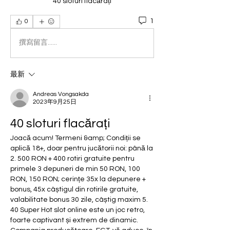
40 sloturi flacărați
1
0
撰寫留言......
最新
Andreas Vongsakda
2023年9月25日
40 sloturi flacărați
Joacă acum! Termeni &amp; Condiții se 
aplică 18+, doar pentru jucătorii noi: până la 
2. 500 RON + 400 rotiri gratuite pentru 
primele 3 depuneri de min 50 RON, 100 
RON, 150 RON; cerințe 35x la depunere + 
bonus, 45x câștigul din rotirile gratuite, 
valabilitate bonus 30 zile, câștig maxim 5. 
40 Super Hot slot online este un joc retro, 
foarte captivant și extrem de dinamic. 