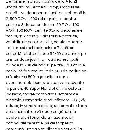
Bet online în ghidul nostru de la A la Z! 
Joacă acum! Termeni &amp; Condiții se 
aplică 18+, doar pentru jucătorii noi: până la 
2. 500 RON + 400 rotiri gratuite pentru 
primele 3 depuneri de min 50 RON, 100 
RON, 150 RON; cerințe 35x la depunere + 
bonus, 45x câștigul din rotirile gratuite, 
valabilitate bonus 30 zile, câștig maxim 5. 
La o masă de blackjack de 7 jucători 
ocupată total, poți face 50-60 de parieri pe 
oră. Iar dacă joci 1 la 1 cu dealerul, poți 
ajunge la 200 de pariuri pe oră. La sloturi e 
posibil să faci mai mult de 500 de pariuri pe 
oră, chiar și 800 la jocurile la care 
evenimentele bonus fac pauze frecvente 
la pariuri. 40 Super Hot slot online este un 
joc retro, foarte captivant și extrem de 
dinamic. Compania producătoare, EGT, vă 
aduce, în varianta online, un format extrem 
de cunoscut, ce vă duce cu gândul la 
acele sloturi teribil de amuzante, din 
cazinourile terestre. Să descoperim 
împreună lumea sloturilor clasice! Aici, la 