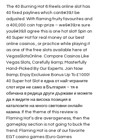
The 40 Burning Hot 6 Reels online slot has 
40 fixed paylines which can&#39;t be 
adjusted. With flaming fruity favourites and 
a 400,000 coin top-prize – we&#39;re sure 
you&#39;ll agree this is one hot slot! Spin on 
40 Super Hot for real money at our best 
online casinos , or practice while playing it 
as one of the free slots available here at 
VegasSlotsOnline. Compare Casinos Like 
Vegas Slots, Carefully &amp; Masterfully 
Hand-Picked By Our Experts. Join Now 
&amp; Enjoy Exclusive Bonus Up To £1000! 
40 Super hot Slot е една от най-играните 
слот игри не само в България – тя е 
обичана в редица други държави и можете 
да я видите на висока позиция в 
каталозите на много световни онлайн 
казина. If the theme of this review is 
Flaming Hot’s dire averageness, then the 
gameplay section is not going to buck the 
trend. Flaming Hot is one of our favorite 
EGT casino games (Euro Games 