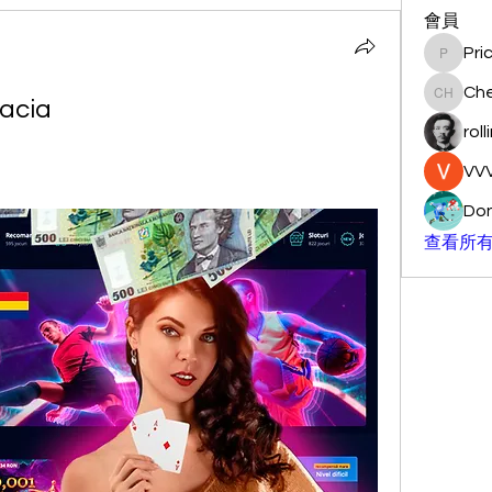
會員
Pri
Pricemi
Ch
vacia
Chengg
roll
VVV
Don
查看所有