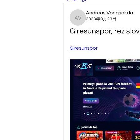
Andreas Vongsakda
2023年9月23日
Andreas Vongsakda
Giresunspor, rez slo
Giresunspor