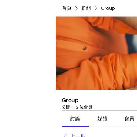
首頁
群組
Group
Group
公開
·
12 位會員
討論
媒體
會員
上一步