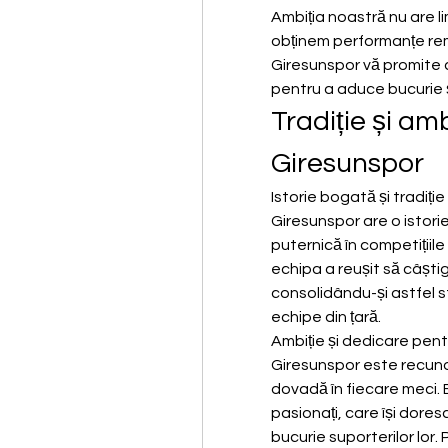
Ambiția noastră nu are l
obținem performanțe remar
Giresunspor vă promite c
pentru a aduce bucurie și
Tradiție și amb
Giresunspor
Istorie bogată și tradiți
Giresunspor are o istorie 
puternică în competițiile 
echipa a reușit să câștig
consolidându-și astfel s
echipe din țară.
Ambiție și dedicare pen
Giresunspor este recuno
dovadă în fiecare meci. E
pasionați, care își doresc
bucurie suporterilor lor.