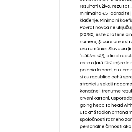
rezultati uživo, rezultat
minimalno €5 i odradite 
klađenje. Minimalni koefic
Povrat novca ne uključuj
(20/80) este o loterie din
numere, şi care are extrag
ora româniei. Slovacia (î
ˈslɔʋɛnskɔ/), oficial repu
este o țară fără ieșire l
polonia la nord, cu ucrain
și cu republica cehă spre
stranici u sekciji nogom
konačne i trenutne rezult
crveni kartoni, usporedbu
going head to head with 
utc at štadión antona ma
spoločnosti rôzneho zam
personálne činnosti ako