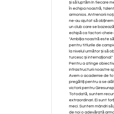
și să luptăm în fiecare m
În echipa noastră, talen
armonios. Antrenorii noșt
ne-au ajutat să obținem 
un club care se bazează 
echipă ca factori-cheie 
"Ambiția noastră este să 
pentru titlurile de camp
la nivelul următor și să 
turcesc și internațional."
Pentru a atinge obiectiv
infrastructurii noastre spo
Avem o academie de fotbal
pregătiți pentru a se ală
victorii pentru Giresunsp
Totodată, suntem recunosc
extraordinari. Ei sunt for
meci. Suntem mândri să p
de noi o adevărată arma