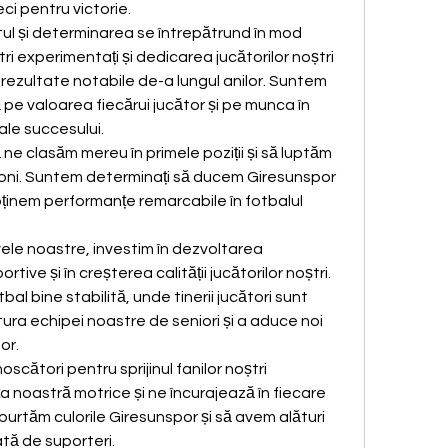
eci pentru victorie.
tul și determinarea se întrepătrund în mod 
ri experimentați și dedicarea jucătorilor noștri 
rezultate notabile de-a lungul anilor. Suntem 
pe valoarea fiecărui jucător și pe munca în 
ale succesului.
ne clasăm mereu în primele poziții și să luptăm 
ioni. Suntem determinați să ducem Giresunspor 
obținem performanțe remarcabile în fotbalul 
ele noastre, investim în dezvoltarea 
rtive și în creșterea calității jucătorilor noștri. 
 bine stabilită, unde tinerii jucători sunt 
tura echipei noastre de seniori și a aduce noi 
or.
ători pentru sprijinul fanilor noștri 
ța noastră motrice și ne încurajează în fiecare 
urtăm culorile Giresunspor și să avem alături 
tă de suporteri.