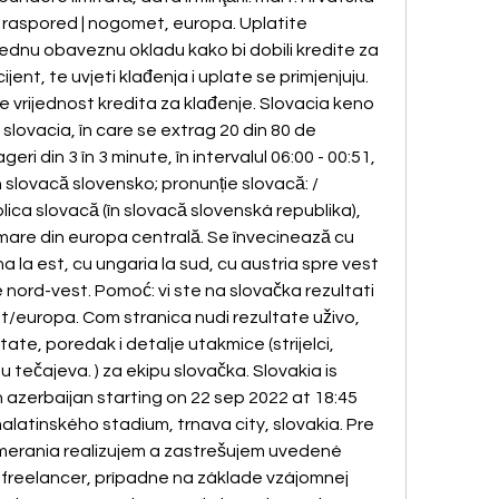
i, raspored | nogomet, europa. Uplatite 
jednu obaveznu okladu kako bi dobili kredite za 
ijent, te uvjeti klađenja i uplate se primjenjuju. 
e vrijednost kredita za klađenje. Slovacia keno 
 slovacia, în care se extrag 20 din 80 de 
eri din 3 în 3 minute, în intervalul 06:00 - 00:51, 
n slovacă slovensko; pronunție slovacă: /
blica slovacă (în slovacă slovenská republika), 
a mare din europa centrală. Se învecinează cu 
a la est, cu ungaria la sud, cu austria spre vest 
 nord-vest. Pomoć: vi ste na slovačka rezultati 
et/europa. Com stranica nudi rezultate uživo, 
ate, poredak i detalje utakmice (strijelci, 
 tečajeva. ) za ekipu slovačka. Slovakia is 
azerbaijan starting on 22 sep 2022 at 18:45 
latinského stadium, trnava city, slovakia. Pre 
erania realizujem a zastrešujem uvedené 
 freelancer, prípadne na základe vzájomnej 