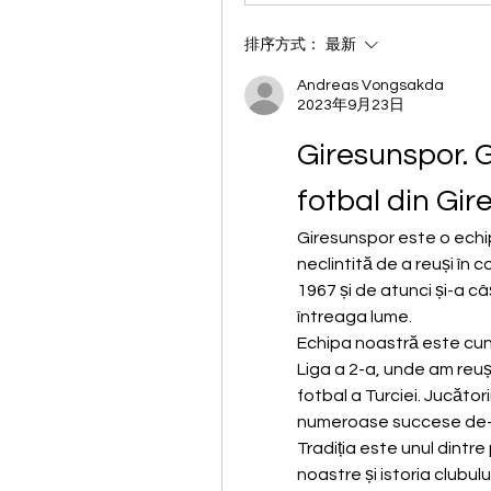
排序方式：
最新
Andreas Vongsakda
2023年9月23日
Giresunspor. G
fotbal din Gir
Giresunspor este o echip
neclintită de a reuși în c
1967 și de atunci și-a câș
întreaga lume.
Echipa noastră este cun
Liga a 2-a, unde am reuș
fotbal a Turciei. Jucători
numeroase succese de-a 
Tradiția este unul dintre 
noastre și istoria clubul