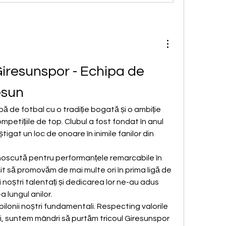
iresunspor - Echipa de 
esun
ă de fotbal cu o tradiție bogată și o ambiție 
ompetițiile de top. Clubul a fost fondat în anul 
tigat un loc de onoare în inimile fanilor din 
oscută pentru performanțele remarcabile în 
it să promovăm de mai multe ori în prima ligă de 
i noștri talentați și dedicarea lor ne-au adus 
lungul anilor.
pilonii noștri fundamentali. Respecting valorile 
ui, suntem mândri să purtăm tricoul Giresunspor 