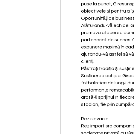
puse la punct, Giresuns
obiectivele și pentru a îș
Oportunități de business
Alăturându-vă echipei Gi
promova afacerea dumnea
parteneriat de succes. C
expunere maximă în cadr
ajutându-vă astfel să vă c
clienți.
Păstrați tradiția și susți
Susținerea echipei Gires
fotbalistice de lungă dura
performanțe remarcabile. F
arată-ți sprijinul în fiecar
stadion, fie prin cumpă
Rez slovacia.
Rez import sro companie 
societate privată cu răsp