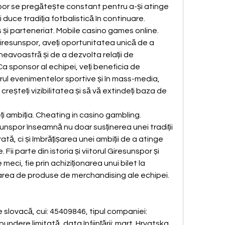
por se pregătește constant pentru a-și atinge 
i duce tradiția fotbalistică în continuare.
 și parteneriat. Mobile casino games online.
resunspor, aveți oportunitatea unică de a 
voastră și de a dezvolta relații de 
a sponsor al echipei, veți beneficia de 
ul evenimentelor sportive și în mass-media, 
reșteți vizibilitatea și să vă extindeți baza de 
neți ambiția. Cheating in casino gambling.
unspor înseamnă nu doar susținerea unei tradiții 
tă, ci și îmbrățișarea unei ambiții de a atinge 
ii parte din istoria și viitorul Giresunspor și 
e meci, fie prin achiziționarea unui bilet la 
rarea de produse de merchandising ale echipei.
slovacă, cui: 45409846, tipul companiei: 
undere limitată, data înfiinţării: mart. Hrvatska 