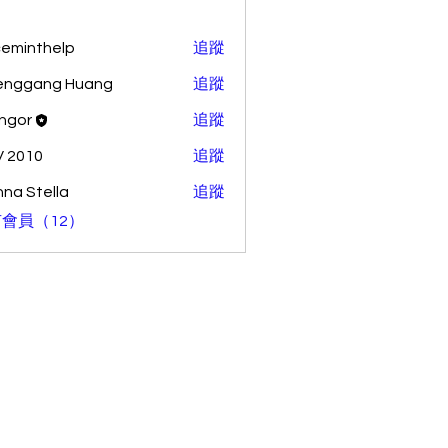
ceminthelp
追蹤
nthelp
enggang Huang
追蹤
ang Huang
ingor
追蹤
 2010
追蹤
na Stella
追蹤
會員（12）