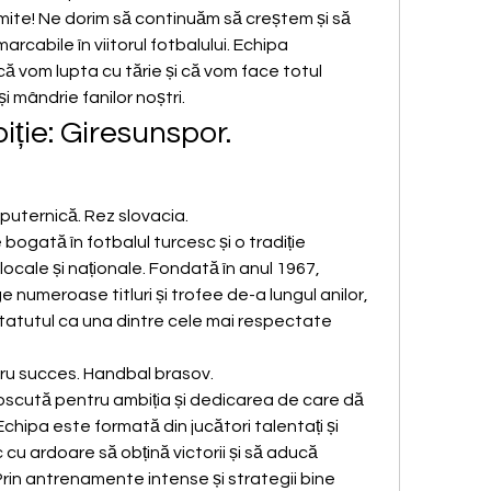
imite! Ne dorim să continuăm să creștem și să 
cabile în viitorul fotbalului. Echipa 
ă vom lupta cu tărie și că vom face totul 
 mândrie fanilor noștri.
iție: Giresunspor. 
e puternică. Rez slovacia.
bogată în fotbalul turcesc și o tradiție 
locale și naționale. Fondată în anul 1967, 
e numeroase titluri și trofee de-a lungul anilor, 
tatutul ca una dintre cele mai respectate 
tru succes. Handbal brasov.
scută pentru ambiția și dedicarea de care dă 
chipa este formată din jucători talentați și 
 cu ardoare să obțină victorii și să aducă 
 Prin antrenamente intense și strategii bine 