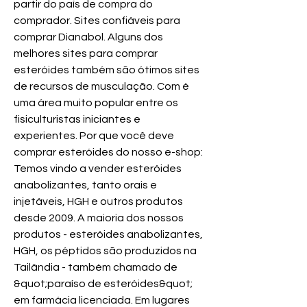
partir do país de compra do 
comprador. Sites confiáveis para 
comprar Dianabol. Alguns dos 
melhores sites para comprar 
esteróides também são ótimos sites 
de recursos de musculação. Com é 
uma área muito popular entre os 
fisiculturistas iniciantes e 
experientes. Por que você deve 
comprar esteróides do nosso e-shop: 
Temos vindo a vender esteróides 
anabolizantes, tanto orais e 
injetáveis, HGH e outros produtos 
desde 2009. A maioria dos nossos 
produtos - esteróides anabolizantes, 
HGH, os péptidos são produzidos na 
Tailândia - também chamado de 
&quot;paraíso de esteróides&quot; 
em farmácia licenciada. Em lugares 