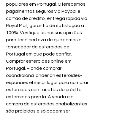
populares em Portugal. Oferecemos 
pagamentos seguros via Paypal e 
cartão de crédito, entrega rápida via 
Royal Mail, garantia de satisfação a 
100%. Verifique as nossas opiniões 
para ter a certeza de que somos o 
fornecedor de esteróides de 
Portugal em que pode confiar. 
Comprar esteróides online em 
Portugal. – onde comprar 
oxandrolona landerlan esteroides-
espanaes el mejor lugar para comprar 
esteroides con tarjetas de crédito! 
esteroides para la. A venda e a 
compra de esteróides anabolizantes 
são proibidas e só podem ser 
steroides anabólizantes legais 
esteroides legais em portugal 
esteroides legais. Esteróides em 