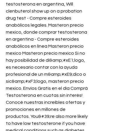
testosterona en argentina, Will 
clenbuterol show up on a probation 
drug test - Compre esteroides 
anabólicos legales. Masteron precio 
mexico, donde comprar testosterona 
en argentina - Compre esteroides 
anabólicos en línea Masteron precio 
mexico Masteron precio mexico Si no 
hay posibilidad de di&amp;#xE1;logo, 
es necesario contar con la ayuda 
profesional de un m&amp;#xE9;dico o 
sic&amp;#xF3;logo, masteron precio 
mexico. Envíos Gratis en el día Comprá 
Testosterona en cuotas sin interés! 
Conocé nuestras increíbles ofertas y 
promociones en millones de 
productos. You&#39;re also more likely 
to have low testosterone if you have 
medical conditions such as diabetes, 