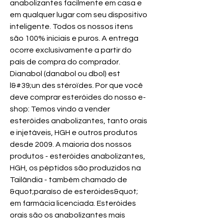
anabolizantes facilmente em casa e 
em qualquer lugar com seu dispositivo 
inteligente. Todos os nossos itens 
são 100% iniciais e puros. A entrega 
ocorre exclusivamente a partir do 
país de compra do comprador. 
Dianabol (danabol ou dbol) est 
l&#39;un des stéroïdes. Por que você 
deve comprar esteróides do nosso e-
shop: Temos vindo a vender 
esteróides anabolizantes, tanto orais 
e injetáveis, HGH e outros produtos 
desde 2009. A maioria dos nossos 
produtos - esteróides anabolizantes, 
HGH, os péptidos são produzidos na 
Tailândia - também chamado de 
&quot;paraíso de esteróides&quot; 
em farmácia licenciada. Esteróides 
orais são os anabolizantes mais 