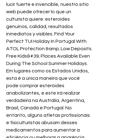
lucir fuerte e invencible, nuestro sitio 
web puede ofrecer lo que un 
culturista quiere: esteroides 
genuinos, calidad, resultados 
inmediatos y visibles. Find Your 
Perfect TUI Holiday In Portugal With 
ATOL Protection &amp; Low Deposits. 
Free Kids&#39; Places Available Even 
During The School Summer Holidays. 
Em lugares como os Estados Unidos, 
esta é a única maneira que você 
pode comprar esteróides 
anabolizantes, e este irá realizar 
verdadeira na Austrália, Argentina, 
Brasil, Canadá e Portugal. No 
entanto, alguns atletas profissionais 
e fisiculturistas abusam desses 
medicamentos para aumentar a 
eficiência ou melhorar a aparência 