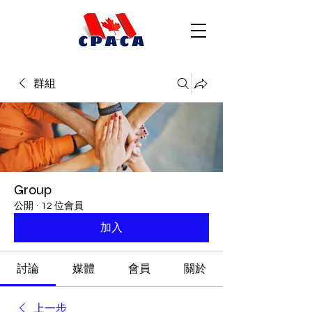
群組
Group
公開
·
12 位會員
加入
討論
媒體
會員
關於
上一步