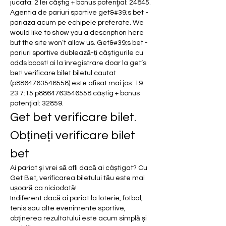
jucata: 2 lei câștig + bonus potenţial: 24845. 
Agentia de pariuri sportive get&#39;s bet - 
pariaza acum pe echipele preferate. We 
would like to show you a description here 
but the site won’t allow us. Get&#39;s bet - 
pariuri sportive dublează-ți câștigurile cu 
odds boost! ai la înregistrare doar la get’s 
bet! verificare bilet biletul cautat 
(p8864763546558) este afisat mai jos: 19. 
23 7:15 p8864763546558 câștig + bonus 
potenţial: 32859. 
Get bet verificare bilet. 
Obțineți verificare bilet 
bet
Ai pariat și vrei să afli dacă ai câștigat? Cu 
Get Bet, verificarea biletului tău este mai 
ușoară ca niciodată!
Indiferent dacă ai pariat la loterie, fotbal, 
tenis sau alte evenimente sportive, 
obținerea rezultatului este acum simplă și 