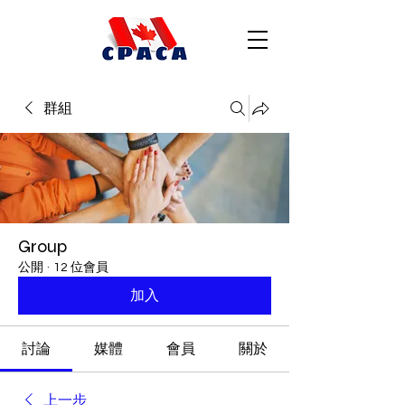
群組
Group
公開
·
12 位會員
加入
討論
媒體
會員
關於
上一步