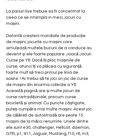
La pariuri live trebuie sa fii concentrat la 
ceea ce se intampla in meci, jocuri cu 
mașini.
Datorită creșterii mondiale de producție 
de mașini, jocurile cu mașini care 
simulează multele bucurii de a conduce au 
devenit și ele foarte populare. Joacă Jocuri 
Curse pe Y8. Dacă îți plac mașinile de 
curse, atunci îți va plăcea cu siguranță 
foarte mult să treci primul pe linia de 
sosire. ! Ar trebui să te joci un joc de curse 
de mașini din enorma colecție a Y8. 
Această pagină are și multe jocuri de 
curse netradiționale, precum curse 
bicicletă și animal. Cu puncte câștigate, 
puteți cumpăra mai multe mașini. Acest joc 
de călăreți de autostradă are peste 15 
mașini de la mărci renumite. Unele dintre 
ele sunt e30, challenger, Hellcat, daemon, 
GTR, p1, 911, Jaguar, Mustang, f10, r8, m3, 