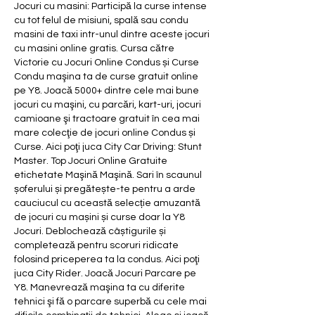
Jocuri cu masini: Participă la curse intense 
cu tot felul de misiuni, spală sau condu 
masini de taxi intr-unul dintre aceste jocuri 
cu masini online gratis. Cursa către 
Victorie cu Jocuri Online Condus și Curse 
Condu maşina ta de curse gratuit online 
pe Y8. Joacă 5000+ dintre cele mai bune 
jocuri cu maşini, cu parcări, kart-uri, jocuri 
camioane şi tractoare gratuit în cea mai 
mare colecţie de jocuri online Condus și 
Curse. Aici poţi juca City Car Driving: Stunt 
Master. Top Jocuri Online Gratuite 
etichetate Maşină Maşină. Sari în scaunul 
șoferului și pregătește-te pentru a arde 
cauciucul cu această selecție amuzantă 
de jocuri cu mașini și curse doar la Y8 
Jocuri. Deblochează câștigurile și 
completează pentru scoruri ridicate 
folosind priceperea ta la condus. Aici poţi 
juca City Rider. Joacă Jocuri Parcare pe 
Y8. Manevrează maşina ta cu diferite 
tehnici şi fă o parcare superbă cu cele mai 