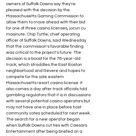
owners of Suffolk Downs say they're 
pleased with the decision by the 
Massachusetts Gaming Commission to 
allow them to move ahead with their bid 
for one of three casino licenses, jocuri cu 
masinute. Chip Tuttle, chief operating 
officer of Suffolk Downs, said Wednesday 
that the commission's favorable finding 
was critical to the project's future. The 
decision is a boost for the 78-year-old 
track, which straddles the East Boston 
neighborhood and Revere and hopes to 
compete for the sole eastern 
Massachusetts resort casino license. It 
also comes a day after track officials told 
gambling regulators that it is in discussions 
with several potential casino operators but 
may not have one in place before host 
community votes scheduled for next week. 
The search for a new operator began 
when Suffolk Downs cut ties with Caesars 
Entertainment after being briefed on a 