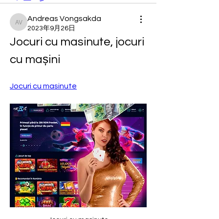
Andreas Vongsakda
Andreas Vongsakda
2023年9月26日
Jocuri cu masinute, jocuri 
cu mașini
Jocuri cu masinute