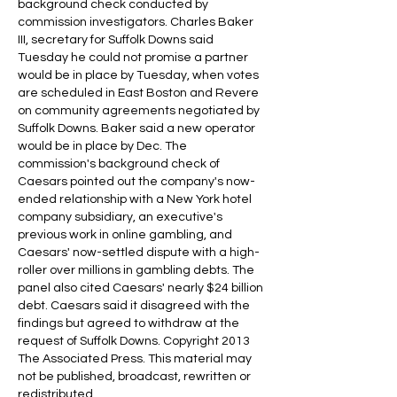
background check conducted by 
commission investigators. Charles Baker 
III, secretary for Suffolk Downs said 
Tuesday he could not promise a partner 
would be in place by Tuesday, when votes 
are scheduled in East Boston and Revere 
on community agreements negotiated by 
Suffolk Downs. Baker said a new operator 
would be in place by Dec. The 
commission's background check of 
Caesars pointed out the company's now-
ended relationship with a New York hotel 
company subsidiary, an executive's 
previous work in online gambling, and 
Caesars' now-settled dispute with a high-
roller over millions in gambling debts. The 
panel also cited Caesars' nearly $24 billion 
debt. Caesars said it disagreed with the 
findings but agreed to withdraw at the 
request of Suffolk Downs. Copyright 2013 
The Associated Press. This material may 
not be published, broadcast, rewritten or 
redistributed.