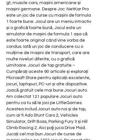
gt, muscle cars, mașini americane și 
mașini germane. Despre Joc: NetKar Pro 
este un joc de curse cu mașini de formula 
1 foarte bune. Jocul are un meniu intractiv 
și o grafică foarte bună. Jocul este un 
simulator de mașini de formula 1 așa că 
este foarte original când vine vorba de 
condus. Iată un joc de conducere cu o 
mulțime de mașini de transport, care are 
multe niveluri diferite, cu o grafică 
uimitoare. Jocuri de top gratuite – 
Cumpărați aceste 90 articole și explorați 
Microsoft Store pentru aplicații excelente, 
jocuri, laptopuri, PC-uri și alte dispozitive. 
Joacă gratuit cele mai bune Jocuri auto. 
Am colectat 121 populare Jocuri auto 
pentru ca tu să le joci pe LittleGames. 
Acestea includ Jocuri auto noi și de top, 
cum ar fi Ado Stunt Cars 2, Vehicles 
Simulator, Drift Boss, Parking Fury 3 și Hill 
Climb Racing 2. Aici poţi juca Drive Mad. 
Jucați cel mai bun Jocuri de curse de 