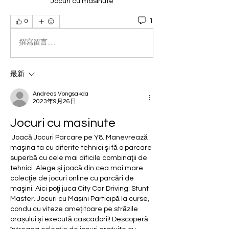
Jocuri cu masinute
1
0
撰寫留言......
最新
Andreas Vongsakda
2023年9月26日
Jocuri cu masinute
 Joacă Jocuri Parcare pe Y8. Manevrează 
maşina ta cu diferite tehnici şi fă o parcare 
superbă cu cele mai dificile combinaţii de 
tehnici. Alege şi joacă din cea mai mare 
colecţie de jocuri online cu parcări de 
maşini. Aici poţi juca City Car Driving: Stunt 
Master. Jocuri cu Mașini Participă la curse, 
condu cu viteze amețitoare pe străzile 
orașului și execută cascadorii! Descoperă 