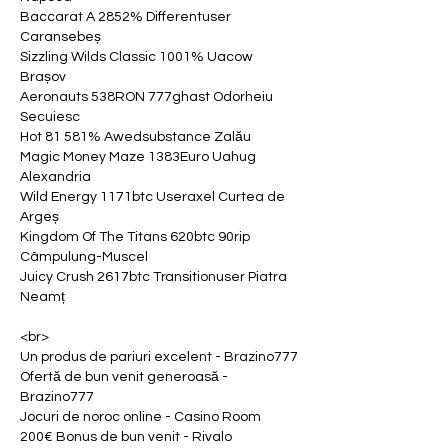
Baccarat A 2852% Differentuser 
Caransebeș 
Sizzling Wilds Classic 1001% Uacow 
Brașov 
Aeronauts 538RON 777ghast Odorheiu 
Secuiesc 
Hot 81 581% Awedsubstance Zalău 
Magic Money Maze 1383Euro Uahug 
Alexandria 
Wild Energy 1171btc Useraxel Curtea de 
Argeș 
Kingdom Of The Titans 620btc 90rip 
Câmpulung-Muscel 
Juicy Crush 2617btc Transitionuser Piatra 
Neamț 
<br>
Un produs de pariuri excelent - Brazino777
Ofertă de bun venit generoasă - 
Brazino777
Jocuri de noroc online - Casino Room
200€ Bonus de bun venit - Rivalo