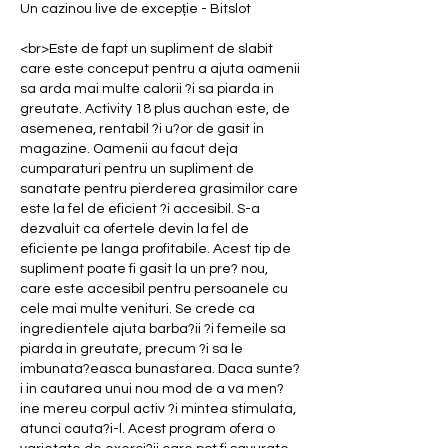
Un cazinou live de excepție - Bitslot
<br>Este de fapt un supliment de slabit 
care este conceput pentru a ajuta oamenii 
sa arda mai multe calorii ?i sa piarda in 
greutate. Activity 18 plus auchan este, de 
asemenea, rentabil ?i u?or de gasit in 
magazine. Oamenii au facut deja 
cumparaturi pentru un supliment de 
sanatate pentru pierderea grasimilor care 
este la fel de eficient ?i accesibil. S-a 
dezvaluit ca ofertele devin la fel de 
eficiente pe langa profitabile. Acest tip de 
supliment poate fi gasit la un pre? nou, 
care este accesibil pentru persoanele cu 
cele mai multe venituri. Se crede ca 
ingredientele ajuta barba?ii ?i femeile sa 
piarda in greutate, precum ?i sa le 
imbunata?easca bunastarea. Daca sunte?
i in cautarea unui nou mod de a va men?
ine mereu corpul activ ?i mintea stimulata, 
atunci cauta?i-l. Acest program ofera o 