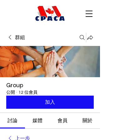
群組
Group
公開
·
12 位會員
加入
討論
媒體
會員
關於
上一步