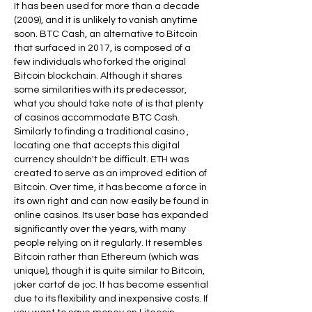
It has been used for more than a decade 
(2009), and it is unlikely to vanish anytime 
soon. BTC Cash, an alternative to Bitcoin 
that surfaced in 2017, is composed of a 
few individuals who forked the original 
Bitcoin blockchain. Although it shares 
some similarities with its predecessor, 
what you should take note of is that plenty 
of casinos accommodate BTC Cash. 
Similarly to finding a traditional casino , 
locating one that accepts this digital 
currency shouldn't be difficult. ETH was 
created to serve as an improved edition of 
Bitcoin. Over time, it has become a force in 
its own right and can now easily be found in 
online casinos. Its user base has expanded 
significantly over the years, with many 
people relying on it regularly. It resembles 
Bitcoin rather than Ethereum (which was 
unique), though it is quite similar to Bitcoin, 
joker cartof de joc. It has become essential 
due to its flexibility and inexpensive costs. If 