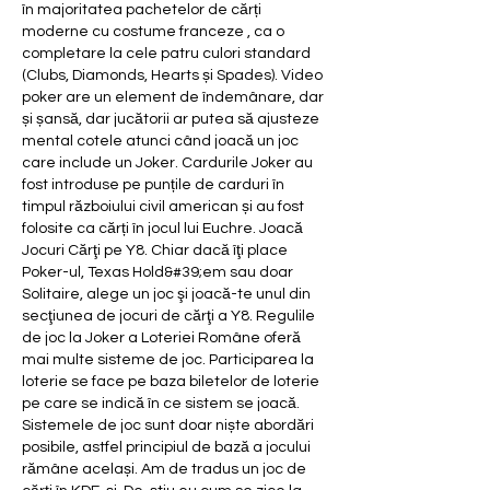
în majoritatea pachetelor de cărți 
moderne cu costume franceze , ca o 
completare la cele patru culori standard 
(Clubs, Diamonds, Hearts și Spades). Video 
poker are un element de îndemânare, dar 
și șansă, dar jucătorii ar putea să ajusteze 
mental cotele atunci când joacă un joc 
care include un Joker. Cardurile Joker au 
fost introduse pe punțile de carduri în 
timpul războiului civil american și au fost 
folosite ca cărți în jocul lui Euchre. Joacă 
Jocuri Cărţi pe Y8. Chiar dacă îţi place 
Poker-ul, Texas Hold&#39;em sau doar 
Solitaire, alege un joc şi joacă-te unul din 
secţiunea de jocuri de cărţi a Y8. Regulile 
de joc la Joker a Loteriei Române oferă 
mai multe sisteme de joc. Participarea la 
loterie se face pe baza biletelor de loterie 
pe care se indică în ce sistem se joacă. 
Sistemele de joc sunt doar niște abordări 
posibile, astfel principiul de bază a jocului 
rămâne același. Am de tradus un joc de 