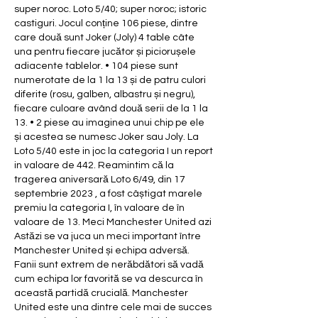
super noroc. Loto 5/40; super noroc; istoric 
castiguri. Jocul conține 106 piese, dintre 
care două sunt Joker (Joly) 4 table câte 
una pentru fiecare jucător și piciorușele 
adiacente tablelor. • 104 piese sunt 
numerotate de la 1 la 13 și de patru culori 
diferite (rosu, galben, albastru și negru), 
fiecare culoare având două serii de la 1 la 
13. • 2 piese au imaginea unui chip pe ele 
și acestea se numesc Joker sau Joly. La 
Loto 5/40 este in joc la categoria I un report 
in valoare de 442. Reamintim că la 
tragerea aniversară Loto 6/49, din 17 
septembrie 2023 , a fost câștigat marele 
premiu la categoria I, în valoare de în 
valoare de 13. Meci Manchester United azi 
Astăzi se va juca un meci important între 
Manchester United și echipa adversă. 
Fanii sunt extrem de nerăbdători să vadă 
cum echipa lor favorită se va descurca în 
această partidă crucială. Manchester 
United este una dintre cele mai de succes 