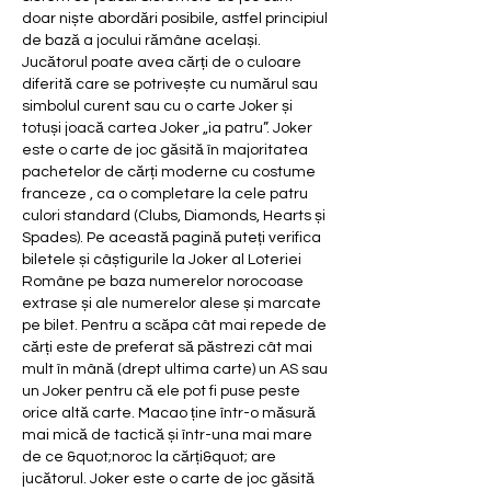
doar niște abordări posibile, astfel principiul 
de bază a jocului rămâne același. 
Jucătorul poate avea cărți de o culoare 
diferită care se potrivește cu numărul sau 
simbolul curent sau cu o carte Joker și 
totuși joacă cartea Joker „ia patru”. Joker 
este o carte de joc găsită în majoritatea 
pachetelor de cărți moderne cu costume 
franceze , ca o completare la cele patru 
culori standard (Clubs, Diamonds, Hearts și 
Spades). Pe această pagină puteți verifica 
biletele și câștigurile la Joker al Loteriei 
Române pe baza numerelor norocoase 
extrase și ale numerelor alese și marcate 
pe bilet. Pentru a scăpa cât mai repede de 
cărți este de preferat să păstrezi cât mai 
mult în mână (drept ultima carte) un AS sau 
un Joker pentru că ele pot fi puse peste 
orice altă carte. Macao ține într-o măsură 
mai mică de tactică și într-una mai mare 
de ce &quot;noroc la cărți&quot; are 
jucătorul. Joker este o carte de joc găsită 