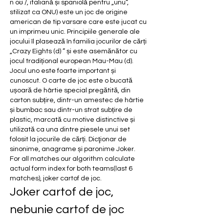
n oʊ /, italiană și spaniolă pentru „unu“, 
stilizat ca ONU) este un joc de origine 
american de tip varsare care este jucat cu 
un imprimeu unic. Principiile generale ale 
jocului îl plasează în familia jocurilor de cărți 
„Crazy Eights ⁠(d) ” și este asemănător cu 
jocul tradițional european Mau-Mau ⁠(d). 
Jocul uno este foarte important și 
cunoscut. O carte de joc este o bucată 
ușoară de hârtie special pregătită, din 
carton subțire, dintr-un amestec de hârtie 
și bumbac sau dintr-un strat subțire de 
plastic, marcată cu motive distinctive și 
utilizată ca una dintre piesele unui set 
folosit la jocurile de cărți. Dicţionar de 
sinonime, anagrame și paronime Joker.  
For all matches our algorithm calculate 
actual form index for both teams(last 6 
matches), joker cartof de joc.
Joker cartof de joc, 
nebunie cartof de joc