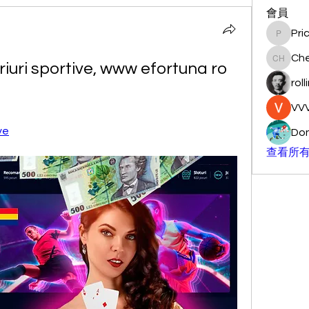
會員
Pri
Pricemi
Ch
uri sportive, www efortuna ro 
Chengg
roll
VVV
ve
Don
查看所有