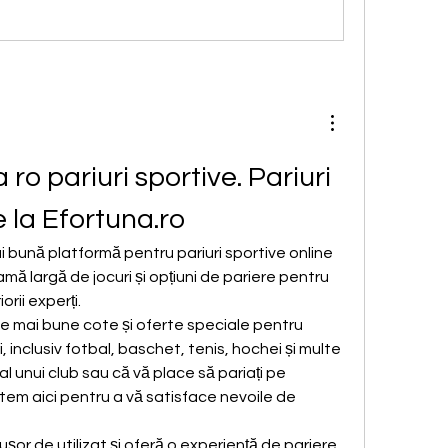
o pariuri sportive. Pariuri 
e la Efortuna.ro
 bună platformă pentru pariuri sportive online 
ă largă de jocuri și opțiuni de pariere pentru 
orii experți.
e mai bune cote și oferte speciale pentru 
, inclusiv fotbal, baschet, tenis, hochei și multe 
 al unui club sau că vă place să pariați pe 
em aici pentru a vă satisface nevoile de 
or de utilizat și oferă o experiență de pariere 