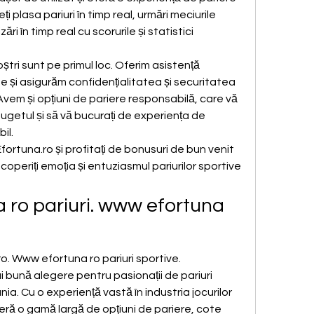
i plasa pariuri în timp real, urmări meciurile 
ări în timp real cu scorurile și statistici 
oștri sunt pe primul loc. Oferim asistență 
ate și asigurăm confidențialitatea și securitatea 
vem și opțiuni de pariere responsabilă, care vă 
ugetul și să vă bucurați de experiența de 
il.
fortuna.ro și profitați de bonusuri de bun venit 
coperiți emoția și entuziasmul pariurilor sportive 
ro pariuri. www efortuna 
ro. Www efortuna ro pariuri sportive.
 bună alegere pentru pasionații de pariuri 
ia. Cu o experiență vastă în industria jocurilor 
eră o gamă largă de opțiuni de pariere, cote 