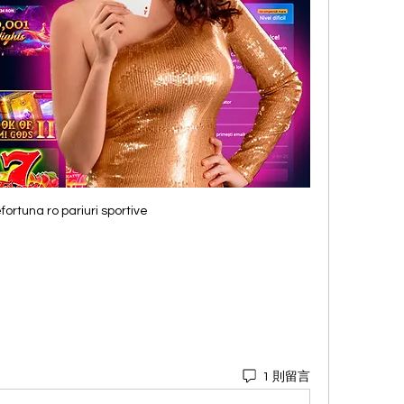
ortuna ro pariuri sportive
1 則留言