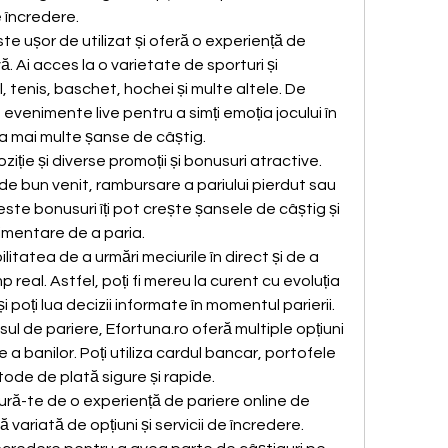
e încredere.
e ușor de utilizat și oferă o experiență de 
vă. Ai acces la o varietate de sporturi și 
l, tenis, baschet, hochei și multe altele. De 
venimente live pentru a simți emoția jocului în 
ea mai multe șanse de câștig.
iție și diverse promoții și bonusuri atractive. 
de bun venit, rambursare a pariului pierdut sau 
ste bonusuri îți pot crește șansele de câștig și 
plimentare de a paria.
ilitatea de a urmări meciurile în direct și de a 
p real. Astfel, poți fi mereu la curent cu evoluția 
 poți lua decizii informate în momentul parierii.
sul de pariere, Efortuna.ro oferă multiple opțiuni 
a banilor. Poți utiliza cardul bancar, portofele 
ode de plată sigure și rapide.
ură-te de o experiență de pariere online de 
 variată de opțiuni și servicii de încredere. 