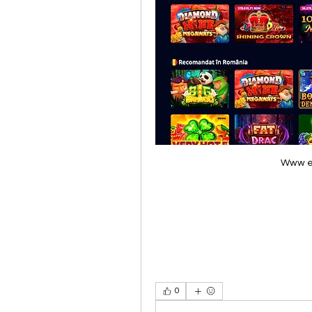
Www ef
0