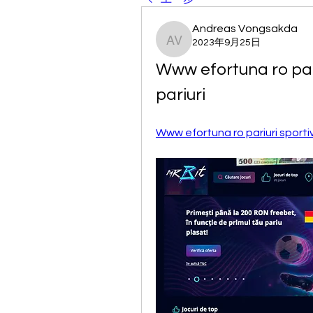
Andreas Vongsakda
2023年9月25日
Andreas Vongsakda
Www efortuna ro pari
pariuri
Www efortuna ro pariuri sporti