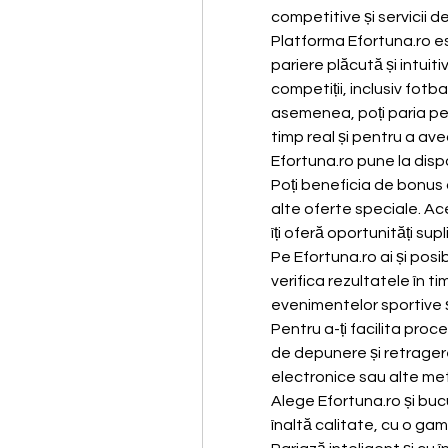
competitive și servicii d
Platforma Efortuna.ro est
pariere plăcută și intuiti
competiții, inclusiv fotba
asemenea, poți paria pe e
timp real și pentru a av
Efortuna.ro pune la dispoz
Poți beneficia de bonus 
alte oferte speciale. Ace
îți oferă oportunități su
Pe Efortuna.ro ai și posib
verifica rezultatele în tim
evenimentelor sportive și
Pentru a-ți facilita proce
de depunere și retragere 
electronice sau alte met
Alege Efortuna.ro și buc
înaltă calitate, cu o gamă