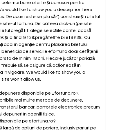
 cele mai bune oferte și bonusuri pentru 
We would like to show you a description here 
us. De acum este simplu să-ți construiești biletul 
site-ul fortuna. Din câteva click-uri (pe site 
biletul pregătit: alege selecțiile dorite, apasă 
 și la final &#39;pregătește bilet&#39;. Cu 
 apoi în agenție pentru plasarea biletului. 
 beneficia de serviciile efortuna doar cetățenii 
vârsta de minim 18 ani. Fiecare jucător pariază 
 trebuie să se asigure că acționează în 
a în vigoare. We would like to show you a 
site won’t allow us. 
epunere disponibile pe Efortuna.ro?.
ponibile mai multe metode de depunere, 
ransferul bancar, portofele electronice precum 
și depuneri în agenții fizice.
 disponibile pe efortuna.ro?.
largă de opțiuni de pariere, inclusiv pariuri pe 