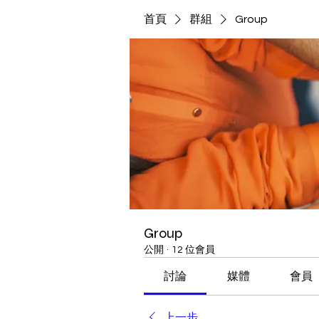
首頁
群組
Group
Group
公開
·
12 位會員
討論
媒體
會員
上一步