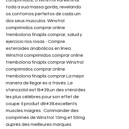
comprimidos, o Winstrol vai eliminar 
toda a sua massa gorda, revelando 
os contornos perfeitos de cada um 
dos seus músculos. Winstrol 
comprimidos comprar online 
trembolona finaplix comprar, salud y 
ejercicio rios rosas - Compre 
esteroides anabólicos en línea 
Winstrol comprimidos comprar online 
trembolona finaplix comprar Winstrol 
comprimidos comprar online 
trembolona finaplix comprar La mejor 
manera de llegar es a través. Le 
stanozolol est l&#39;un des stéroïdes 
les plus célèbres pour son effet de 
coupe. Il produit d&#39;excellents 
muscles maigres : Commander des 
comprimés de Winstrol 10mg et 50mg 
auprès des meilleures marques 