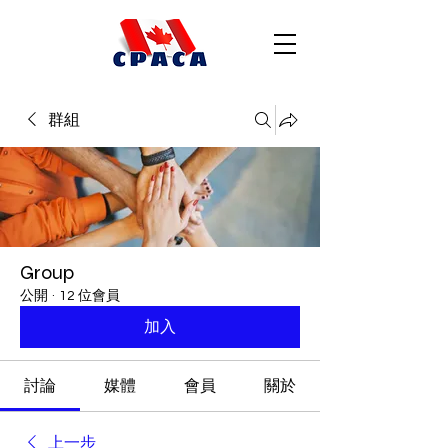
群組
Group
公開
·
12 位會員
加入
討論
媒體
會員
關於
上一步