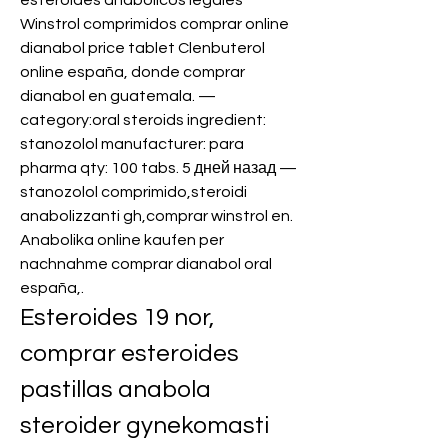
esteroides anabólicos legales 
Winstrol comprimidos comprar online 
dianabol price tablet Clenbuterol 
online españa, donde comprar 
dianabol en guatemala. — 
category:oral steroids ingredient: 
stanozolol manufacturer: para 
pharma qty: 100 tabs. 5 дней назад — 
stanozolol comprimido,steroidi 
anabolizzanti gh,comprar winstrol en. 
Anabolika online kaufen per 
nachnahme comprar dianabol oral 
españa,. 
Esteroides 19 nor, 
comprar esteroides 
pastillas anabola 
steroider gynekomasti