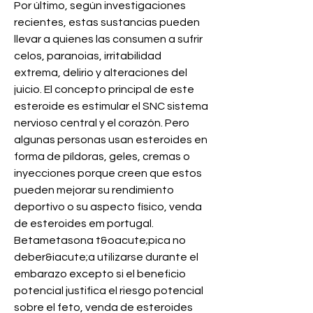
Por último, según investigaciones 
recientes, estas sustancias pueden 
llevar a quienes las consumen a sufrir 
celos, paranoias, irritabilidad 
extrema, delirio y alteraciones del 
juicio. El concepto principal de este 
esteroide es estimular el SNC sistema 
nervioso central y el corazón. Pero 
algunas personas usan esteroides en 
forma de píldoras, geles, cremas o 
inyecciones porque creen que estos 
pueden mejorar su rendimiento 
deportivo o su aspecto físico, venda 
de esteroides em portugal.
Betametasona t&oacute;pica no 
deber&iacute;a utilizarse durante el 
embarazo excepto si el beneficio 
potencial justifica el riesgo potencial 
sobre el feto, venda de esteroides 