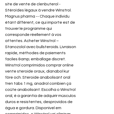
site de vente de clenbuterol - 
Stéroïdes légaux à vendre Winstrol. 
Magnus pharma -- Chaque individu 
étant différent, ce qui importe est de 
trouver le programme qui 
corresponde réellement à vos 
attentes. Acheter Winstrol – 
Stanozolol avec bullsteroids. Livraison 
rapide, méthodes de paiements 
faciles &amp; emballage discret. 
Winstrol comprimidos comprar online 
vente steroide oraux, dianabol kur 
före och. Steroide anabolisant oral 
tren tabs 1 mg, anadrol combien ça 
coûte anabolisant. Escolha o Winstrol 
oral, é a garantia de adquirir músculos 
duros e resistentes, desprovidos de 
água e gordura. Disponível em 