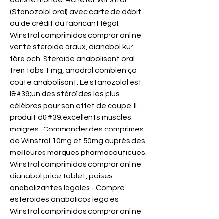
dans le monde. Acheter Winstrol 
(Stanozolol oral) avec carte de débit 
ou de crédit du fabricant légal. 
Winstrol comprimidos comprar online 
vente steroide oraux, dianabol kur 
före och. Steroide anabolisant oral 
tren tabs 1 mg, anadrol combien ça 
coûte anabolisant. Le stanozolol est 
l&#39;un des stéroïdes les plus 
célèbres pour son effet de coupe. Il 
produit d&#39;excellents muscles 
maigres : Commander des comprimés 
de Winstrol 10mg et 50mg auprès des 
meilleures marques pharmaceutiques. 
Winstrol comprimidos comprar online 
dianabol price tablet, paises 
anabolizantes legales - Compre 
esteroides anabólicos legales 
Winstrol comprimidos comprar online 