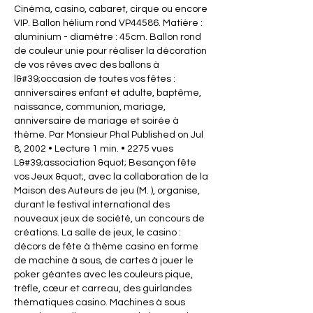
Cinéma, casino, cabaret, cirque ou encore 
VIP. Ballon hélium rond VP44586. Matière : 
aluminium - diamètre : 45cm. Ballon rond 
de couleur unie pour réaliser la décoration 
de vos rêves avec des ballons à 
l&#39;occasion de toutes vos fêtes : 
anniversaires enfant et adulte, baptême, 
naissance, communion, mariage, 
anniversaire de mariage et soirée à 
thème. Par Monsieur Phal Published on Jul 
8, 2002 • Lecture 1 min. • 2275 vues 
L&#39;association &quot; Besançon fête 
vos Jeux &quot;, avec la collaboration de la 
Maison des Auteurs de jeu (M. ), organise, 
durant le festival international des 
nouveaux jeux de société, un concours de 
créations. La salle de jeux, le casino : 
décors de fête à thème casino en forme 
de machine à sous, de cartes à jouer le 
poker géantes avec les couleurs pique, 
trèfle, cœur et carreau, des guirlandes 
thématiques casino. Machines à sous 