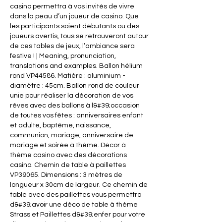
casino permettra à vos invités de vivre 
dans la peau d’un joueur de casino. Que 
les participants soient débutants ou des 
joueurs avertis, tous se retrouveront autour 
de ces tables de jeux, l’ambiance sera 
festive ! | Meaning, pronunciation, 
translations and examples. Ballon hélium 
rond VP44586. Matière : aluminium - 
diamètre : 45cm. Ballon rond de couleur 
unie pour réaliser la décoration de vos 
rêves avec des ballons à l&#39;occasion 
de toutes vos fêtes : anniversaires enfant 
et adulte, baptême, naissance, 
communion, mariage, anniversaire de 
mariage et soirée à thème. Décor à 
thème casino avec des décorations 
casino. Chemin de table à paillettes 
VP39065. Dimensions : 3 mètres de 
longueur x 30cm de largeur. Ce chemin de 
table avec des paillettes vous permettra 
d&#39;avoir une déco de table à thème 
Strass et Paillettes d&#39;enfer pour votre 