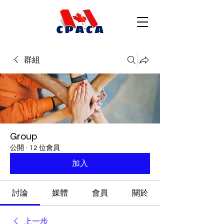
群組
Group
公開
·
12 位會員
加入
討論
媒體
會員
關於
上一步