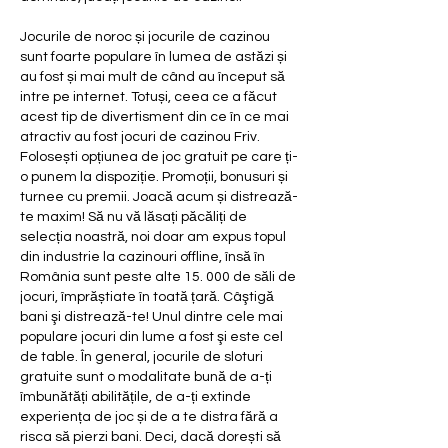
Jocurile de noroc și jocurile de cazinou 
sunt foarte populare în lumea de astăzi și 
au fost și mai mult de când au început să 
intre pe internet. Totuși, ceea ce a făcut 
acest tip de divertisment din ce în ce mai 
atractiv au fost jocuri de cazinou Friv. 
Folosești opțiunea de joc gratuit pe care ți-
o punem la dispoziție. Promoții, bonusuri și 
turnee cu premii. Joacă acum și distrează-
te maxim! Să nu vă lăsați păcăliți de 
selecția noastră, noi doar am expus topul 
din industrie la cazinouri offline, însă în 
România sunt peste alte 15. 000 de săli de 
jocuri, împrăștiate în toată țară. Câştigă 
bani şi distrează-te! Unul dintre cele mai 
populare jocuri din lume a fost şi este cel 
de table. În general, jocurile de sloturi 
gratuite sunt o modalitate bună de a-ți 
îmbunătăți abilitățile, de a-ți extinde 
experiența de joc și de a te distra fără a 
risca să pierzi bani. Deci, dacă dorești să 