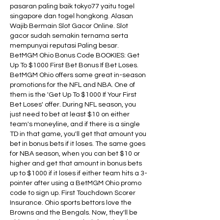
pasaran paling baik tokyo77 yaitu togel 
singapore dan togel hongkong. Alasan 
Wajib Bermain Slot Gacor Online. Slot 
gacor sudah semakin ternama serta 
mempunyai reputasi Paling besar. 
BetMGM Ohio Bonus Code BOOKIES: Get 
Up To $1000 First Bet Bonus If Bet Loses. 
BetMGM Ohio offers some great in-season 
promotions for the NFL and NBA. One of 
them is the 'Get Up To $1000 If Your First 
Bet Loses' offer. During NFL season, you 
just need to bet at least $10 on either 
team's moneyline, and if there is a single 
TD in that game, you'll get that amount you 
bet in bonus bets if it loses. The same goes 
for NBA season, when you can bet $10 or 
higher and get that amount in bonus bets 
up to $1000 if it loses if either team hits a 3-
pointer after using a BetMGM Ohio promo 
code to sign up. First Touchdown Scorer 
Insurance. Ohio sports bettors love the 
Browns and the Bengals. Now, they'll be 