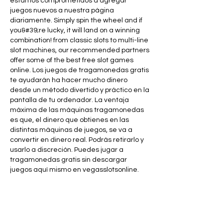
estamos comprometidos a agregar 
juegos nuevos a nuestra página 
diariamente. Simply spin the wheel and if 
you&#39;re lucky, it will land on a winning 
combination! from classic slots to multi-line 
slot machines, our recommended partners 
offer some of the best free slot games 
online. Los juegos de tragamonedas gratis 
te ayudarán ha hacer mucho dinero 
desde un método divertido y práctico en la 
pantalla de tu ordenador. La ventaja 
máxima de las máquinas tragamonedas 
es que, el dinero que obtienes en las 
distintas máquinas de juegos, se va a 
convertir en dinero real. Podrás retirarlo y 
usarlo a discreción. Puedes jugar a 
tragamonedas gratis sin descargar 
juegos aquí mismo en vegasslotsonline. 
Org - juega a más de 7500 juegos de 
casino gratis en línea, sin descarga y sin 
inscripción. Línea gratuita de orientación al 
jugador 0800-444-4000 (bap) o 0800-666-
6006 (caba). You can play our free slot 