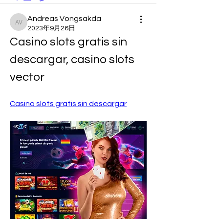
Andreas Vongsakda
Andreas Vongsakda
2023年9月26日
Casino slots gratis sin 
descargar, casino slots 
vector
Casino slots gratis sin descargar