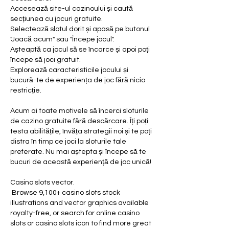
Accesează site-ul cazinoului și caută 
secțiunea cu jocuri gratuite.
Selectează slotul dorit și apasă pe butonul 
"Joacă acum" sau "Începe jocul".
Așteaptă ca jocul să se încarce și apoi poți 
începe să joci gratuit.
Explorează caracteristicile jocului și 
bucură-te de experiența de joc fără nicio 
restricție.
Acum ai toate motivele să încerci sloturile 
de cazino gratuite fără descărcare. Îți poți 
testa abilitățile, învăța strategii noi și te poți 
distra în timp ce joci la sloturile tale 
preferate. Nu mai aștepta și începe să te 
bucuri de această experiență de joc unică!
Casino slots vector.
 Browse 9,100+ casino slots stock 
illustrations and vector graphics available 
royalty-free, or search for online casino 
slots or casino slots icon to find more great 