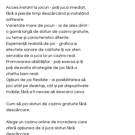
Acces instant la jocuri - poți juca imediat, 
fără a pierde timp descărcând și instalând 
software.
Varietate mare de jocuri - ai de ales dintr-
o gamă largă de sloturi de cazino gratuite, 
cu teme și caracteristici diferite.
Experiență realistă de joc - grafica și 
efectele sonore de calitate îți vor oferi 
senzația de a juca la un cazino real.
Promovarea abilităților - poți exersa și îți 
poți dezvolta strategiile de joc fără a 
cheltui bani reali.
Opțiuni de joc flexibile - ai posibilitatea să 
joci atât pe desktop, cât și pe dispozitivele 
mobile, fără a fi nevoie să descarci ceva.
Cum să joci sloturi de cazino gratuite fără 
descărcare:
Alege un cazino online de încredere care 
oferă opțiunea de a juca sloturi fără 
descărcare.