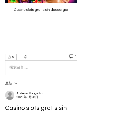
Casino slots gratis sin descargar
1
0
撰寫留言......
最新
Andreas Vongsakda
2023年9月26日
Casino slots gratis sin 