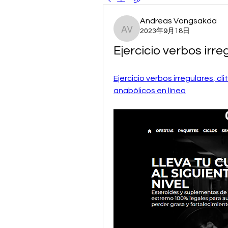
Andreas Vongsakda
2023年9月18日
Andreas Vongsakda
Ejercicio verbos irre
Ejercicio verbos irregulares, cl
anabólicos en línea