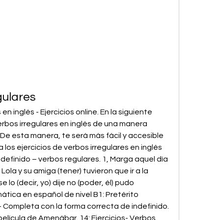
gulares
n inglés - Ejercicios online. En la siguiente 
bos irregulares en inglés de una manera 
 De esta manera, te será más fácil y accesible 
os ejercicios de verbos irregulares en inglés 
 indefinido – verbos regulares. 1, Marga aquel día 
 Lola y su amiga (tener) tuvieron que ir a la 
e lo (decir, yo) dije no (poder, él) pudo 
tica en español de nivel B1: Pretérito 
 - Completa con la forma correcta de indefinido. 
película de Amenábar. 14: Ejercicios- Verbos 