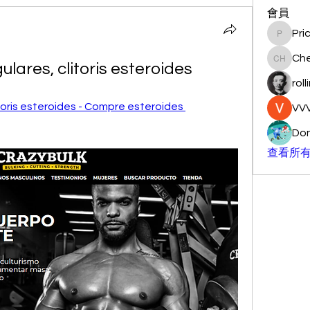
會員
Pri
Pricemi
Ch
gulares, clitoris esteroides
Chengg
roll
itoris esteroides - Compre esteroides 
VVV
Don
查看所有