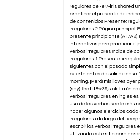
regulares de -er/-ir is shared u
practicar el presente de indica
de contenidos Presente: regula
irregulares 2 Página principal.
presente principiante (A1/A2)
interactivos para practicar el 
verbos irregulares Índice de c
irregulares 1 Presente: irregul
siguientes con el pasado simple
puerta antes de salir de casa. ] 
morning. [Perdí mis llaves ayer
(say) that it&#39;s ok. La únic
verbos irregulares en inglés es
uso de los verbos sea lo más na
hacer algunos ejercicios cada 
irregulares a lo largo del tiemp
escribir los verbos irregulares
utilizando este sitio para apren