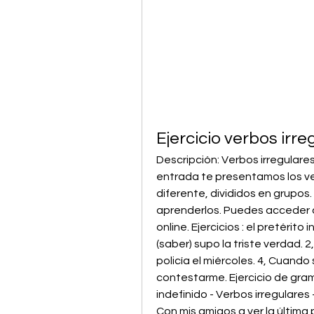
Ejercicio verbos irre
Descripción: Verbos irregulares e
entrada te presentamos los ver
diferente, divididos en grupos.
aprenderlos. Puedes acceder a l
online. Ejercicios : el pretérito
(saber) supo la triste verdad. 2,
policía el miércoles. 4, Cuando s
contestarme. Ejercicio de gramá
indefinido - Verbos irregulares
Con mis amigos a ver la última 