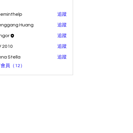
ceminthelp
追蹤
nthelp
enggang Huang
追蹤
ang Huang
ingor
追蹤
 2010
追蹤
na Stella
追蹤
會員（12）