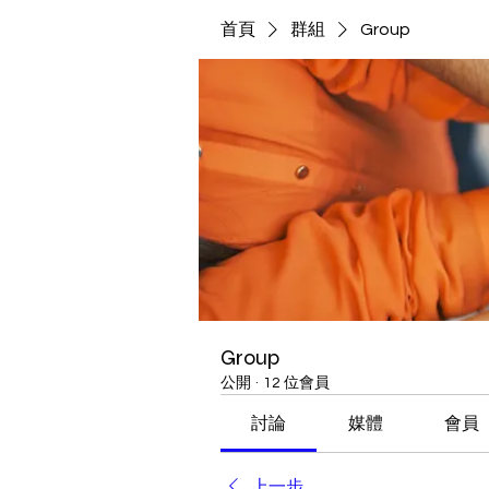
首頁
群組
Group
Group
公開
·
12 位會員
討論
媒體
會員
上一步