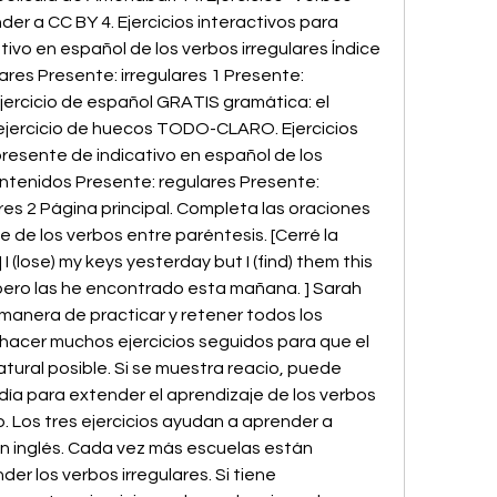
nder a CC BY 4. Ejercicios interactivos para 
tivo en español de los verbos irregulares Índice 
res Presente: irregulares 1 Presente: 
 Ejercicio de español GRATIS gramática: el 
 ejercicio de huecos TODO-CLARO. Ejercicios 
presente de indicativo en español de los 
ontenidos Presente: regulares Presente: 
ares 2 Página principal. Completa las oraciones 
 de los verbos entre paréntesis. [Cerré la 
I (lose) my keys yesterday but I (find) them this 
 pero las he encontrado esta mañana. ] Sarah 
a manera de practicar y retener todos los 
 hacer muchos ejercicios seguidos para que el 
tural posible. Si se muestra reacio, puede 
día para extender el aprendizaje de los verbos 
o. Los tres ejercicios ayudan a aprender a 
 en inglés. Cada vez más escuelas están 
der los verbos irregulares. Si tiene 