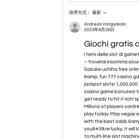
排序方式：
最新
Andreas Vongsakda
2023年9月26日
Giochi gratis 
I temi delle slot di game
– troverai insomma sicur
Sasuke uchiha free onli
&amp; fun 777 casino ga
jackpot slots! 1,000,000 
casino game bonuses! try
get ready to hit it rich
Millions of players can&
play today. Play vegas w
with the best odds &amp;
you&#39;re lucky, it will
to multi-line slot mach