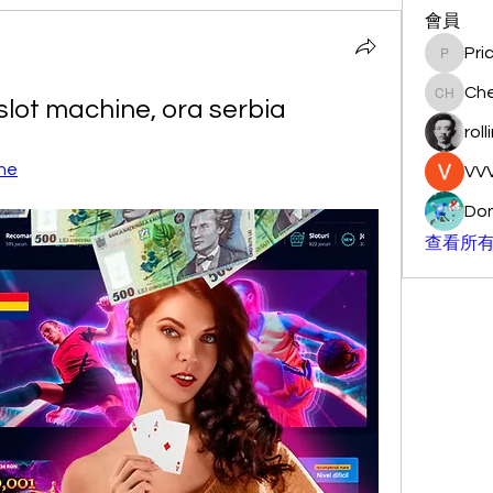
會員
Pri
Pricemi
Ch
 slot machine, ora serbia
Chengg
roll
ine
VVV
Don
查看所有