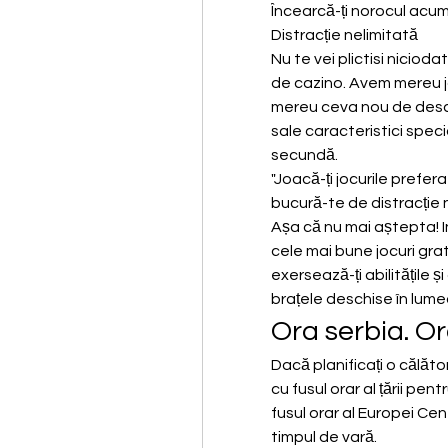
Încearcă-ți norocul acum
Distracție nelimitată
Nu te vei plictisi nicioda
de cazino. Avem mereu joc
mereu ceva nou de descope
sale caracteristici specia
secundă.
"Joacă-ți jocurile prefera
bucură-te de distracție n
Așa că nu mai aștepta! In
cele mai bune jocuri gra
exersează-ți abilitățile 
brațele deschise în lumea
Ora serbia. O
Dacă planificați o călător
cu fusul orar al țării pen
fusul orar al Europei Cen
timpul de vară.