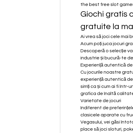
the best free slot games
Giochi gratis 
gratuite la ma
Ai vrea să joci cele mai b
Acum poți juca jocuri gra
Descoperă o selecție vast
industrie și bucură-te de
Experiență autentică de
Cu jocurile noastre grat
experiență autentică de c
simți ca și cum ai fi într
grafica de înaltă calitat
Varietate de jocuri
Indiferent de preferințel
clasicele aparate cu fruct
Vegasului, vei găsi întotd
place să joci sloturi, pok