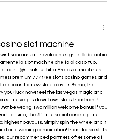
casino slot machine
twist sono innumerevoli come i granelli di sabbia 
amente la slot machine che fa al caso tuo. 
ne casino@sasukeuchiha. Free slot machines 
mes! premium 777 free slots casino games and 
free coins for new slots players &amp; free 
 your luck now! feel the las vegas magic and 
! spin some vegas downtown slots from home! 
#39;t be wrong! two million welcome bonus if you 
orld casino, the #1 free social casino game 
 highest payouts. Simply spin the wheel and if 
 land on a winning combination! from classic slots 
ines, our recommended partners offer some of 