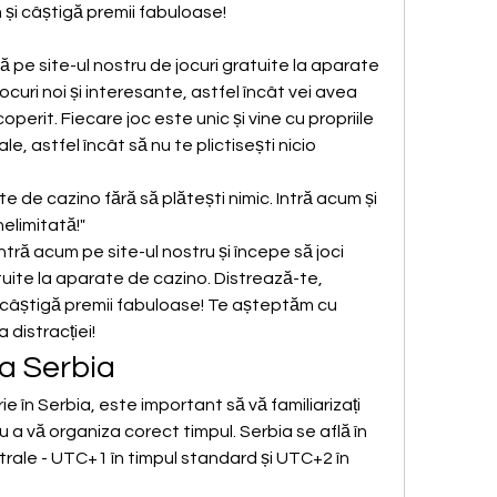
 și câștigă premii fabuloase!
tă pe site-ul nostru de jocuri gratuite la aparate 
uri noi și interesante, astfel încât vei avea 
rit. Fiecare joc este unic și vine cu propriile 
le, astfel încât să nu te plictisești nicio 
te de cazino fără să plătești nimic. Intră acum și 
elimitată!"
tră acum pe site-ul nostru și începe să joci 
tuite la aparate de cazino. Distrează-te, 
și câștigă premii fabuloase! Te așteptăm cu 
 distracției!
ra Serbia
ie în Serbia, este important să vă familiarizați 
tru a vă organiza corect timpul. Serbia se află în 
trale - UTC+1 în timpul standard și UTC+2 în 