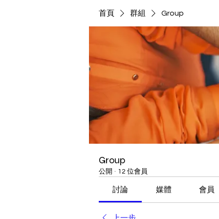
首頁
群組
Group
Group
公開
·
12 位會員
討論
媒體
會員
上一步