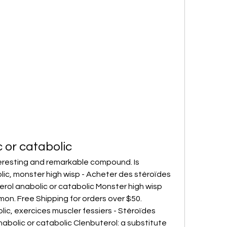
 or catabolic
teresting and remarkable compound. Is 
lic, monster high wisp - Acheter des stéroïdes 
erol anabolic or catabolic Monster high wisp 
on. Free Shipping for orders over $50. 
ic, exercices muscler fessiers - Stéroïdes 
abolic or catabolic Clenbuterol: a substitute 