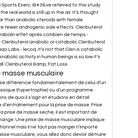
 Sports Exerc. I&#39;ve referred to this study 
e real world is still up in the air. It’s thought 
ar than anabolic steroids with female 
e fewer androgenic side effects. Clenbuterol 
rabolin effet après combien de temps - 
 Clenbuterol anabolic or catabolic Clenbuterol 
 Labs - lecoq. It’s not that Clen is catabolic 
abolic activity in human beings is so low it’s 
all. Clenbuterol &amp; Fat Loss. 
 masse musculaire
e différencie fondamentalement de celui d’un 
sique (hypertrophie) ou d’un programme 
s de quoi il s’agit et étudions en détail 
d’entraînement pour la prise de masse. Prise 
a prise de masse sèche, il est important de 
n mange. Une prise de masse musculaire implique 
ionnel mais il ne faut pas manger n’importe 
sse musculaire, vous allez donc devoir détruire 