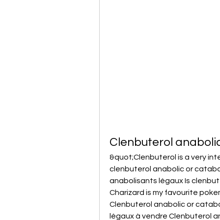
Clenbuterol anabolic
&quot;Clenbuterol is a very in
clenbuterol anabolic or catabo
anabolisants légaux Is clenbut
Charizard is my favourite pokem
Clenbuterol anabolic or catabol
légaux à vendre Clenbuterol an