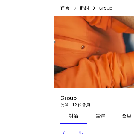
首頁
群組
Group
Group
公開
·
12 位會員
討論
媒體
會員
上一步