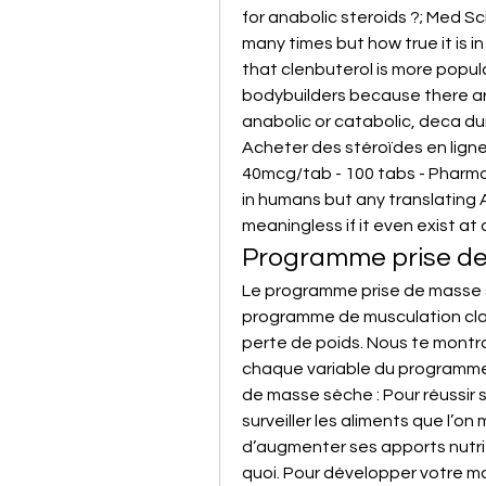
for anabolic steroids ?; Med Sci
many times but how true it is in th
that clenbuterol is more popul
bodybuilders because there ar
anabolic or catabolic, deca du
Acheter des stéroïdes en ligne
40mcg/tab - 100 tabs - Pharmaqo
in humans but any translating An
meaningless if it even exist at 
Programme prise de
Le programme prise de masse s
programme de musculation clas
perte de poids. Nous te montron
chaque variable du programme 
de masse sèche : Pour réussir s
surveiller les aliments que l’o
d’augmenter ses apports nutrit
quoi. Pour développer votre ma