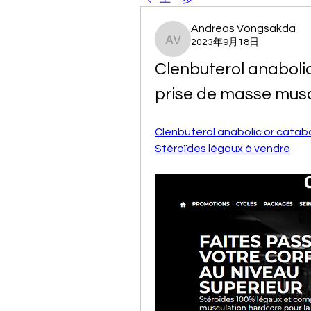
Andreas Vongsakda
2023年9月18日
Andreas Vongsakda
Clenbuterol anaboli
prise de masse musc
Clenbuterol anabolic or catabo
Stéroïdes légaux à vendre