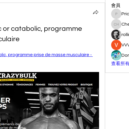
會員
Pri
Pricemi
Ch
c or catabolic, programme 
Chengg
roll
ulaire
VVV
lic, programme prise de masse musculaire - 
Don
查看所有