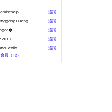
ceminthelp
追蹤
nthelp
enggang Huang
追蹤
ang Huang
ingor
追蹤
 2010
追蹤
na Stella
追蹤
會員（12）