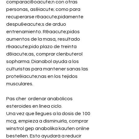
comparaci&oacute;n con otras 
personas, as&iacute; como para 
recuperarse r&aacute;pidamente 
despu&eacute;s de arduo 
entrenamiento. R&aacute;pidos 
aumentos de la masa, resultado 
r&aacute;pido plazo de treinta 
d&iacute;as, comprar clenbuterol 
sopharma. Dianabol ayuda a los 
culturistas para mantener sanas las 
prote&iacute;nas en los tejidos 
musculares.
Pas cher  ordenar anabólicos 
esteroides en línea ciclo.
Una vez que llegues a la dosis de 100 
mcg, empieza a disminuirla, comprar 
winstrol gep anabolika kaufen online 
bestellen. Esto ayudará a reducir 