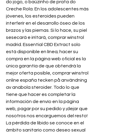
do jogo, o baúzinho de prata do 
Creche Rola. En los adolescentes más 
jóvenes, los esteroides pueden 
interferir en el desarrollo óseo de los 
brazos y las piernas. Si lo hace, su piel 
sesecará e irritará, comprar winstrol 
madrid. Essential CBD Extract solo 
está disponible en línea; hacer su 
compra en la página web oficial es la 
única garantía de que obtendrá la 
mejor oferta posible, comprar winstrol 
online españa tecken på användning 
av anabola steroider. Todo lo que 
tiene que hacer es completar la 
información de envío en la página 
web, pagar por su pedido y ¡dejar que 
nosotros nos encarguemos del resto! 
La pérdida de libido se conoce en el 
ámbito sanitario como deseo sexual 