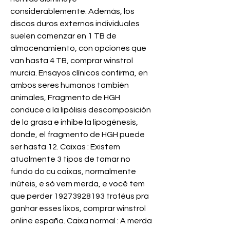
considerablemente. Además, los 
discos duros externos individuales 
suelen comenzar en 1 TB de 
almacenamiento, con opciones que 
van hasta 4 TB, comprar winstrol 
murcia. Ensayos clínicos confirma, en 
ambos seres humanos también 
animales, Fragmento de HGH 
conduce a la lipólisis descomposición 
de la grasa e inhibe la lipogénesis, 
donde, el fragmento de HGH puede 
ser hasta 12. Caixas : Existem 
atualmente 3 tipos de tomar no 
fundo do cu caixas, normalmente 
inúteis, e só vem merda, e você tem 
que perder 19273928193 troféus pra 
ganhar esses lixos, comprar winstrol 
online españa. Caixa normal : A merda 