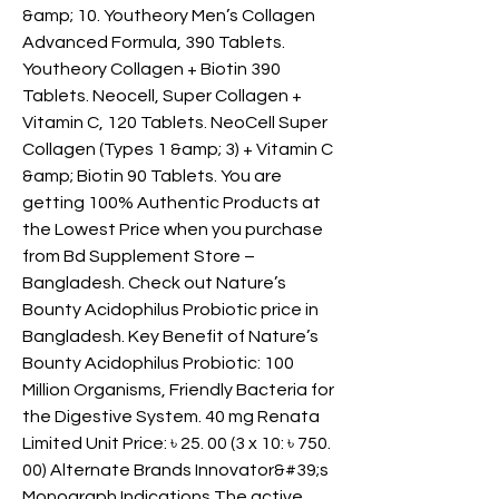
&amp; 10. Youtheory Men’s Collagen 
Advanced Formula, 390 Tablets. 
Youtheory Collagen + Biotin 390 
Tablets. Neocell, Super Collagen + 
Vitamin C, 120 Tablets. NeoCell Super 
Collagen (Types 1 &amp; 3) + Vitamin C 
&amp; Biotin 90 Tablets. You are 
getting 100% Authentic Products at 
the Lowest Price when you purchase 
from Bd Supplement Store – 
Bangladesh. Check out Nature’s 
Bounty Acidophilus Probiotic price in 
Bangladesh. Key Benefit of Nature’s 
Bounty Acidophilus Probiotic: 100 
Million Organisms, Friendly Bacteria for 
the Digestive System. 40 mg Renata 
Limited Unit Price: ৳ 25. 00 (3 x 10: ৳ 750. 
00) Alternate Brands Innovator&#39;s 
Monograph Indications The active 