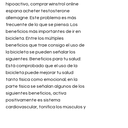
hipoactivo, comprar winstrol online 
espana acheter testosterone 
allemagne. Este problema es más 
frecuente de lo que se piensa. Los 
beneficios más importantes de ir en 
bicicleta. Entre los múltiples 
beneficios que trae consigo el uso de 
la bicicleta se pueden señalar los 
siguientes: Beneficios para tu salud: 
Está comprobado que el uso de la 
bicicleta puede mejorar tu salud 
tanto física como emocional; en la 
parte física se señalan algunos de los 
siguientes beneficios, activa 
positivamente es sistema 
cardiovascular, tonifica los músculos y 
mejora la capacidad pulmonar, a la 
vez que reduce los niveles de 
colesterol, mejora la coordinación 