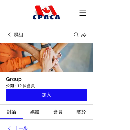
群組
Group
公開
·
12 位會員
加入
討論
媒體
會員
關於
上一步