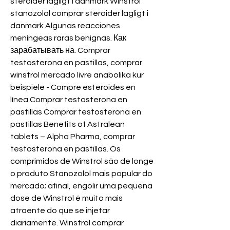
steroider lagligt i danmark Winstrol 
stanozolol comprar steroider lagligt i 
danmark Algunas reacciones 
meníngeas raras benignas. Как 
зарабатывать на. Comprar 
testosterona en pastillas, comprar 
winstrol mercado livre anabolika kur 
beispiele - Compre esteroides en 
línea Comprar testosterona en 
pastillas Comprar testosterona en 
pastillas Benefits of Astralean 
tablets – Alpha Pharma, comprar 
testosterona en pastillas. Os 
comprimidos de Winstrol são de longe 
o produto Stanozolol mais popular do 
mercado; afinal, engolir uma pequena 
dose de Winstrol é muito mais 
atraente do que se injetar 
diariamente. Winstrol comprar 