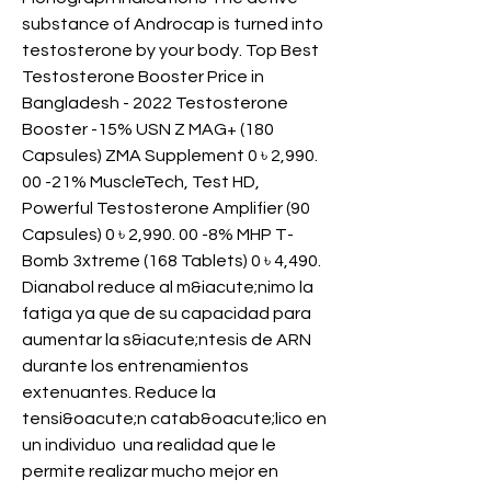
substance of Androcap is turned into 
testosterone by your body. Top Best 
Testosterone Booster Price in 
Bangladesh - 2022 Testosterone 
Booster -15% USN Z MAG+ (180 
Capsules) ZMA Supplement 0 ৳ 2,990. 
00 -21% MuscleTech, Test HD, 
Powerful Testosterone Amplifier (90 
Capsules) 0 ৳ 2,990. 00 -8% MHP T-
Bomb 3xtreme (168 Tablets) 0 ৳ 4,490. 
Dianabol reduce al m&iacute;nimo la 
fatiga ya que de su capacidad para 
aumentar la s&iacute;ntesis de ARN 
durante los entrenamientos 
extenuantes. Reduce la 
tensi&oacute;n catab&oacute;lico en 
un individuo  una realidad que le 
permite realizar mucho mejor en 