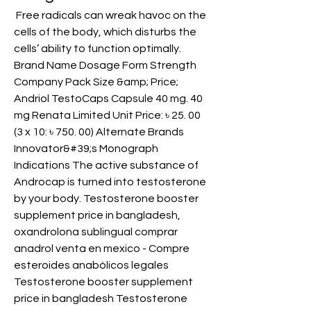
 Free radicals can wreak havoc on the 
cells of the body, which disturbs the 
cells’ ability to function optimally. 
Brand Name Dosage Form Strength 
Company Pack Size &amp; Price; 
Andriol TestoCaps Capsule 40 mg. 40 
mg Renata Limited Unit Price: ৳ 25. 00 
(3 x 10: ৳ 750. 00) Alternate Brands 
Innovator&#39;s Monograph 
Indications The active substance of 
Androcap is turned into testosterone 
by your body. Testosterone booster 
supplement price in bangladesh, 
oxandrolona sublingual comprar 
anadrol venta en mexico - Compre 
esteroides anabólicos legales 
Testosterone booster supplement 
price in bangladesh Testosterone 