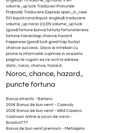
Engleză? ro volume_up noroc = en 
volume_up luck Traduceri Pronunție 
Propoziții Traducere Expresii open_in_new 
RO &quot;noroc&quot; engleză traducere 
volume_up noroc {n} EN volume_up luck 
(good) fortune bunce fortuity fortunateness 
fortune handclasp chance hazard 
happiness (good) luck good hap (lucky) 
chance success.  Daca ai intrebari cu 
privire la informaiile cuprinse in aceasta 
pagina te rugam sa ne scrii la adresa 
data., noroc, chance, hazard..
Noroc, chance, hazard., 
puncte fortuna
Bonus atractiv - Betano
200€ Bonus de bun venit - Casinoly
200€ Bonus de bun venit - Wild Cassino
Cazinouri online și jocuri de noroc - 
Brazino777
Bonus de bun venit premium - Metaspins