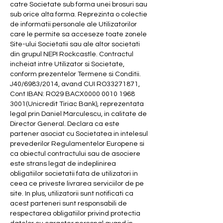
catre Societate sub forma unei brosuri sau 
sub orice alta forma. Reprezinta o colectie 
de informatii personale ale Utilizatorilor 
care le permite sa acceseze toate zonele 
Site-ului Societatii sau ale altor societati 
din grupul NEPI Rockcastle. Contractul 
incheiat intre Utilizator si Societate, 
conform prezentelor Termene si Conditii. 
J40/6983/2014, avand CUI RO33271871, 
Cont IBAN: RO29 BACX0000 0010 1968 
3001(Unicredit Tiriac Bank), reprezentata 
legal prin Daniel Marculescu, in calitate de 
Director General. Declara ca este 
partener asociat cu Societatea in intelesul 
prevederilor Regulamentelor Europene si 
ca obiectul contractului sau de asociere 
este strans legat de indeplinirea 
obligatiilor societatii fata de utilizatori in 
ceea ce priveste livrarea serviciilor de pe 
site. In plus, utilizatorii sunt notificati ca 
acest parteneri sunt responsabili de 
respectarea obligatiilor privind protectia 