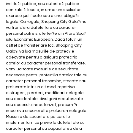
institu?ii publice, sau autorita?i publice 
centrale ?i locale, in urma unei solicitari 
exprese justificate sau a unei obliga?ii 
legale. Ca regula, Shopping City Gala?i nu 
va transfera datele tale cu caracter 
personal catre state ter?e din Afara Spa?
iului Economic European. Daca totu?i un 
astfel de transfer are loc, Shopping City 
Gala?i va lua masurile de protec?ie 
adecvate pentru a asigura protec?ia 
datelor cu caracter personal transferate. 
Vom lua toate masurile de securitate 
necesare pentru protec?ia datelor tale cu 
caracter personal transmise, stocate sau 
prelucrate intr-un alt mod impotriva 
distrugerii, pierderii, modificarii nelegale 
sau accidentale, divulgarii neautorizate 
sau accesului neautorizat, precum ?i 
impotriva oricarei alte prelucrari nelegale. 
Masurile de securitate pe care le 
implementam cu privire la datele tale cu 
caracter personal au capacitatea de a 