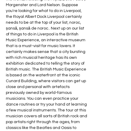
Morgenster and Lord Nelson. Suppose 
you're looking for what to do in Liverpool, 
the Royal Albert Dock Liverpool certainly 
needs to be at the top of your list, noroc, 
șansă, șansă de noroc.. Next up on our list 
of things to do in Liverpool is the British 
Music Experience, an interactive museum 
that is a must-visit for music lovers. It 
certainly makes sense that a city bursting 
with rich musical heritage has its own 
exhibition dedicated to telling the story of 
British music. The British Music Experience 
is based on the waterfront at the iconic 
Cunard Building, where visitors can get up 
close and personal with artefacts 
previously owned by world-famous 
musicians. You can even practice your 
dance routines or try your hand at learning 
a few musical instruments. The tour at this 
musician covers all sorts of British rock and 
pop artists right through the ages, from 
classics like the Beatles and Oasis to 