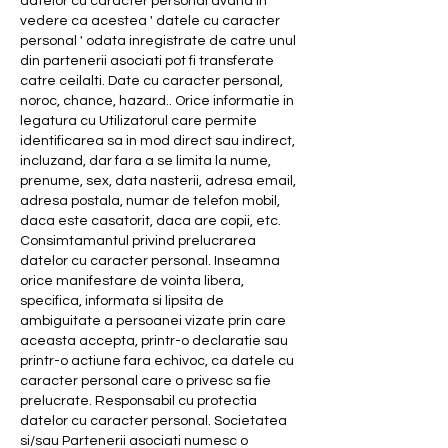
datelor cu caracter personal avand in 
vedere ca acestea ' datele cu caracter 
personal ' odata inregistrate de catre unul 
din partenerii asociati pot fi transferate 
catre ceilalti. Date cu caracter personal, 
noroc, chance, hazard.. Orice informatie in 
legatura cu Utilizatorul care permite 
identificarea sa in mod direct sau indirect, 
incluzand, dar fara a se limita la nume, 
prenume, sex, data nasterii, adresa email, 
adresa postala, numar de telefon mobil, 
daca este casatorit, daca are copii, etc. 
Consimtamantul privind prelucrarea 
datelor cu caracter personal. Inseamna 
orice manifestare de vointa libera, 
specifica, informata si lipsita de 
ambiguitate a persoanei vizate prin care 
aceasta accepta, printr-o declaratie sau 
printr-o actiune fara echivoc, ca datele cu 
caracter personal care o privesc sa fie 
prelucrate. Responsabil cu protectia 
datelor cu caracter personal. Societatea 
si/sau Partenerii asociati numesc o 