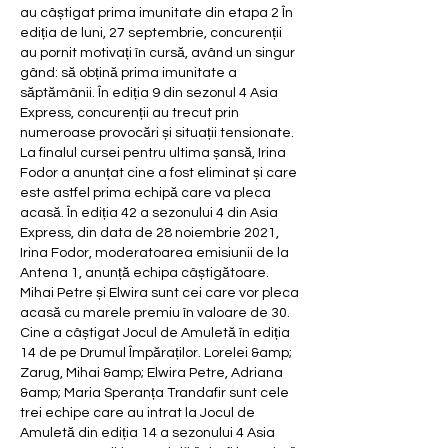
au câștigat prima imunitate din etapa 2 În 
ediția de luni, 27 septembrie, concurenții 
au pornit motivați în cursă, având un singur 
gând: să obțină prima imunitate a 
săptămânii. În ediția 9 din sezonul 4 Asia 
Express, concurenții au trecut prin 
numeroase provocări și situații tensionate. 
La finalul cursei pentru ultima șansă, Irina 
Fodor a anunțat cine a fost eliminat și care 
este astfel prima echipă care va pleca 
acasă. În ediția 42 a sezonului 4 din Asia 
Express, din data de 28 noiembrie 2021, 
Irina Fodor, moderatoarea emisiunii de la 
Antena 1, anunță echipa câștigătoare. 
Mihai Petre și Elwira sunt cei care vor pleca 
acasă cu marele premiu în valoare de 30. 
Cine a câștigat Jocul de Amuletă în ediția 
14 de pe Drumul Împăraților. Lorelei &amp; 
Zarug, Mihai &amp; Elwira Petre, Adriana 
&amp; Maria Speranța Trandafir sunt cele 
trei echipe care au intrat la Jocul de 
Amuletă din ediția 14 a sezonului 4 Asia 