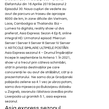
Elefantului din 16 Aprilie 2019 Sezonul 2 
Episodul 30. Noua cupluri de vedete au 
avut de parcurs un traseu de aproape 
6000 de km, în zone dificile din Vietnam, 
Laos, Cambodgia si Thailanda. Biz – 
Lumea ta digitala, reality show-ul dvs 
preferat, Asia Express: Sezon 4 Ep 8, online 
integral HD. Urmatorul episod: Miercuri 
Server I Server II Server III Server IV Server 
V ARTICOLE SIMILARE ULTIMELE POSTĂRI. 
Asia Express sezonul 4 – Drumul Împăraților 
începe în septembrie la Antena 1. În 2021, 
show-ul a trecut prin câteva schimbări, 
atât în privința destinațiilor pe care 
concurenții le-au avut de străbătut, cât și a 
prezentatorului.  Ne samo da je Gradjanski 
pobijedio zelene sa 4:1 vec je ubrzo potom, 
samo dva mjeseca po Bukovijevu dolasku 
u Zagreb, osvanula i blistava izvedba protiv 
Liverpoola uz gromkih 5:1, asia express 
sezonul.
Asia express sezonul, 