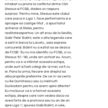
intrebat cu privire la conflictul dintre CSA 
Steaua si FCSB, dadea un raspuns 
surpriza: 'Pentru mine, Steaua este clubul 
care joaca in Liga 1, face performanta si e 
aproape sa castige titlul' , a spus fostul 
antrenor al Stelei, pentru 
realitateasportiva. Un alt erou de la Sevilla, 
Gabi 'Pele' Balint, este o alta legenda care 
a sarit in barca lui Lacatu., asia express 
concurenți. Balint nu a ezitat sa se dezica 
de FCSB: 'Eu nu ma identific cu FCSB, ci cu 
Steaua '81-'90, unde am activat eu. Acum, 
pentru ca s-a infiintat aceasta echipa, 
unde sunt si fosti colegi de-ai mei, voi fi cu 
ei. Pana la urma, fiecare are dreptul sa 
aiba propriile preferinte. De ce m-as certa 
cu Ilie Dumitrescu sau cu Helmuth 
Duckadam pentru ca avem opinii diferite? 
Eu ma bucur ca s-a format aceasta 
echipa, despre care vom vedea daca va 
avea forta de a promova sau nu an de an 
spre Liga 1', spunea Gabi Balint, in iulie, 