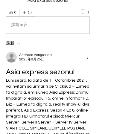
Asia express sezonul
1
0
撰寫留言......
最新
Andreas Vongsakda
2023年9月25日
Asia express sezonul
Luni seara, la data de 11 Octombrie 2021, 
va invitam sa urmariti pe Clicksud – Lumea 
ta digitala, emisiunea Asia Express: Drumul 
Imparatilor episodul 15, online in format HD. 
Biz – Lumea ta digitala, reality show-ul dvs 
preferat, Asia Express: Sezon 4 Ep 8, online 
integral HD. Urmatorul episod: Miercuri 
Server I Server II Server III Server IV Server 
V ARTICOLE SIMILARE ULTIMELE POSTĂRI. 