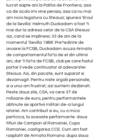
lucrat sapte ani la Politia de Frontiera, asa 
ca de acolo imi vine pensia, asa ca nu mai 
am nicio legatura cu Steaua', spunea 'Eroul 
de la Sevilla'. Helmuth Duckadam a fost ?i 
mai dur la adresa celor de la CSA Steaua 
azi, cand se implinesc 33 de ani de la 
momentul 'Sevilla 1986'. Pre?edinte de 
onoare la FCSB, Duckadam acuza Armata 
de comportamentul fa?a de el din ultimii 
ani, dar ?i fa?a de FCSB, club pe care fostul 
portar il vede continuator al adevaratei 
Steaua. Azi, din pacate, sunt suparat si 
dezamagit. Pentru niste orgolii personale, 
si a unui om frustrat, azi suntem dezbinati. 
Peste doua zile, CSA, va cere 37 de 
milioane de euro, pentru performantele 
obtinute se sportivii militari de-a lungul 
istoriei. Am contribuit si eu, cu o mica 
particica, la aceaste performante: doua 
titluri de Campion al Romaniei, Cupa 
Romaniei, castigarea CCE. Cum am fost 
rasplatit de Armata Romana: dupa doua 