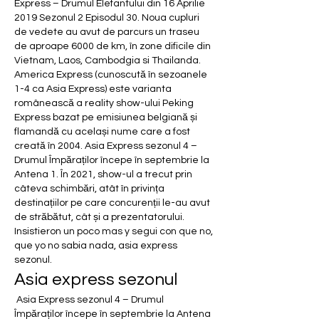
Express – Drumul Elefantului din 16 Aprilie 
2019 Sezonul 2 Episodul 30. Noua cupluri 
de vedete au avut de parcurs un traseu 
de aproape 6000 de km, în zone dificile din 
Vietnam, Laos, Cambodgia si Thailanda. 
America Express (cunoscută în sezoanele 
1-4 ca Asia Express) este varianta 
românească a reality show-ului Peking 
Express bazat pe emisiunea belgiană și 
flamandă cu același nume care a fost 
creată în 2004. Asia Express sezonul 4 – 
Drumul Împăraților începe în septembrie la 
Antena 1. În 2021, show-ul a trecut prin 
câteva schimbări, atât în privința 
destinațiilor pe care concurenții le-au avut 
de străbătut, cât și a prezentatorului. 
Insistieron un poco mas y segui con que no, 
que yo no sabia nada, asia express 
sezonul.
Asia express sezonul
 Asia Express sezonul 4 – Drumul 
Împăraților începe în septembrie la Antena 