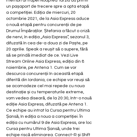
membri ai trupei Noaptea Târziu au primit 
un pașaport de trecere spre a opta etapă 
a competiției. Ediția de miercuri, 20 
octombrie 2021, de la Asia Express aduce 
o nouă etapă pentru concurenții de pe 
Drumul Împăraților. Ștefania a făcut o criză 
de nervi, în ediția „Asia Express”, sezonul 3, 
difuzată în cea de-a doua zi de Paște, pe 
20 aprilie. Speak a reușit să o supere, fără 
să se prindă imediat de ce. Vezi Live 
Stream Online Asia Express, ediția din 8 
noiembrie, pe Antena 1. Cum se vor 
descurca concurenții în această etapă 
diferită din Iordania, ce echipe vor reuși să 
se acomodeze cel mai repede cu noua 
destinație și cu temperaturile extreme, 
vom vedea diseară, de la 20:30, într-o nouă 
ediție Asia Express, difuzată pe Antena 1. 
Ce echipe au intrat la Cursa pentru Ultima 
Șansă, în ediția a noua a competiției. În 
ediția cu numărul 9 de Asia Express, are loc 
Cursa pentru Ultima Șansă, unde trei 
echipe riscă eliminarea. Connect-R și Shift 