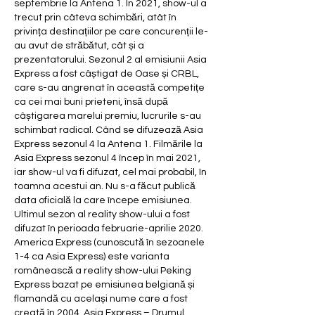
septembrie la Antena 1. În 2021, show-ul a 
trecut prin câteva schimbări, atât în 
privința destinațiilor pe care concurenții le-
au avut de străbătut, cât și a 
prezentatorului. Sezonul 2 al emisiunii Asia 
Express a fost câștigat de Oase și CRBL, 
care s-au angrenat în această competițe 
ca cei mai buni prieteni, însă după 
câștigarea marelui premiu, lucrurile s-au 
schimbat radical. Când se difuzează Asia 
Express sezonul 4 la Antena 1. Filmările la 
Asia Express sezonul 4 încep în mai 2021, 
iar show-ul va fi difuzat, cel mai probabil, în 
toamna acestui an. Nu s-a făcut publică 
data oficială la care începe emisiunea. 
Ultimul sezon al reality show-ului a fost 
difuzat în perioada februarie-aprilie 2020. 
America Express (cunoscută în sezoanele 
1-4 ca Asia Express) este varianta 
românească a reality show-ului Peking 
Express bazat pe emisiunea belgiană și 
flamandă cu același nume care a fost 
creată în 2004. Asia Express – Drumul 