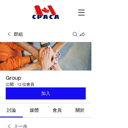
群組
Group
公開
·
12 位會員
加入
討論
媒體
會員
關於
上一步