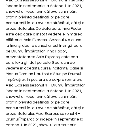
Asia Express sezonul 4 – Drumul Împăraților 
începe în septembrie la Antena 1. În 2021, 
show-ul a trecut prin câteva schimbări, 
atât în privința destinațiilor pe care 
concurenții le-au avut de străbătut, cât și a 
prezentatorului. De data asta, Irina Fodor 
este cea care a însoțit vedetele în marea 
călătorie. Asia Express | Sezonul 4 a ajuns 
la final și doar o echipă a fost învingătoare 
pe Drumul Împăraților. Irina Fodor, 
prezentatoarea Asia Express, este cea 
care le-a ghidat pe cele 9 perechi de 
vedete în această cursă incitantă. Oase și 
Marius Damian i-au fost alături pe Drumul 
Împăraților, în postura de co-prezentatori. 
Asia Express sezonul 4 – Drumul Împăraților 
începe în septembrie la Antena 1. În 2021, 
show-ul a trecut prin câteva schimbări, 
atât în privința destinațiilor pe care 
concurenții le-au avut de străbătut, cât și a 
prezentatorului. Asia Express sezonul 4 – 
Drumul Împăraților începe în septembrie la 
Antena 1. În 2021, show-ul a trecut prin 