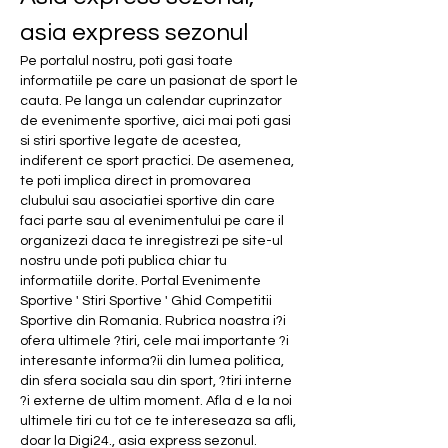
asia express sezonul
Pe portalul nostru, poti gasi toate 
informatiile pe care un pasionat de sport le 
cauta. Pe langa un calendar cuprinzator 
de evenimente sportive, aici mai poti gasi 
si stiri sportive legate de acestea, 
indiferent ce sport practici. De asemenea, 
te poti implica direct in promovarea 
clubului sau asociatiei sportive din care 
faci parte sau al evenimentului pe care il 
organizezi daca te inregistrezi pe site-ul 
nostru unde poti publica chiar tu 
informatiile dorite. Portal Evenimente 
Sportive ' Stiri Sportive ' Ghid Competitii 
Sportive din Romania. Rubrica noastra i?i 
ofera ultimele ?tiri, cele mai importante ?i 
interesante informa?ii din lumea politica, 
din sfera sociala sau din sport, ?tiri interne 
?i externe de ultim moment. Afla d e la noi 
ultimele tiri cu tot ce te intereseaza sa afli, 
doar la Digi24., asia express sezonul. 