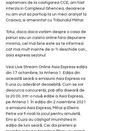
saptamani de la castigarea CCE, am fost 
interzis in Complexul Ghencea, deoarece 
nu am vrut sa particip la un meci aranjat la 
Craiova, si amenintat cu Tribunalul Militar.
Totui, daca daca vorbim despre o casa de 
pariuri sau un casino online fara depunere 
minima, cel mai bine este sa te informezi 
cat mai mult inainte de a-?i deschide con., 
asia express sezonul.
Vezi Live Stream Online Asia Express ediția 
din 17 octombrie, la Antena 1. Ediția din 
această seară a emisiunii Asia Express va 
fi una cu adevărat deosebită. Cum se vor 
descurca concurenții, poți afla diseară de 
la 20:00, într-o nouă ediție a Asia Express, 
pe Antena 1. În ediția din 2 noiembrie 2021 
a emisiunii Asia Express, Mihai și Elwira 
Petre vor fi rivali la jocul pentru amuletă. 
Emi și Cuza au câștigat imunitatea în 
ediția de luni seară. Cei doi prieteni și 