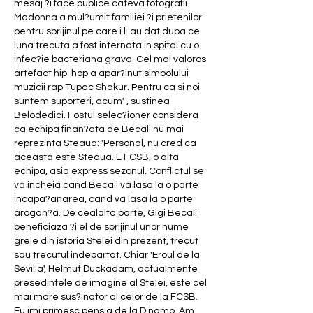
mesaj ?i face publice cateva fotografii. 
Madonna a mul?umit familiei ?i prietenilor 
pentru sprijinul pe care i l-au dat dupa ce 
luna trecuta a fost internata in spital cu o 
infec?ie bacteriana grava. Cel mai valoros 
artefact hip-hop a apar?inut simbolului 
muzicii rap Tupac Shakur. Pentru ca si noi 
suntem suporteri, acum' , sustinea 
Belodedici. Fostul selec?ioner considera 
ca echipa finan?ata de Becali nu mai 
reprezinta Steaua: 'Personal, nu cred ca 
aceasta este Steaua. E FCSB, o alta 
echipa, asia express sezonul. Conflictul se 
va incheia cand Becali va lasa la o parte 
incapa?anarea, cand va lasa la o parte 
arogan?a. De cealalta parte, Gigi Becali 
beneficiaza ?i el de sprijinul unor nume 
grele din istoria Stelei din prezent, trecut 
sau trecutul indepartat. Chiar 'Eroul de la 
Sevilla', Helmut Duckadam, actualmente 
presedintele de imagine al Stelei, este cel 
mai mare sus?inator al celor de la FCSB. 
Eu imi primesc pensia de la Dinamo. Am 