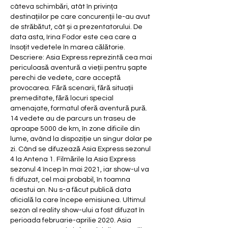
câteva schimbări, atât în privința 
destinațiilor pe care concurenții le-au avut 
de străbătut, cât și a prezentatorului. De 
data asta, Irina Fodor este cea care a 
însoțit vedetele în marea călătorie. 
Descriere: Asia Express reprezintă cea mai 
periculoasă aventură a vieții pentru șapte 
perechi de vedete, care acceptă 
provocarea. Fără scenarii, fără situații 
premeditate, fără locuri special 
amenajate, formatul oferă aventură pură. 
14 vedete au de parcurs un traseu de 
aproape 5000 de km, în zone dificile din 
lume, având la dispoziție un singur dolar pe 
zi. Când se difuzează Asia Express sezonul 
4 la Antena 1. Filmările la Asia Express 
sezonul 4 încep în mai 2021, iar show-ul va 
fi difuzat, cel mai probabil, în toamna 
acestui an. Nu s-a făcut publică data 
oficială la care începe emisiunea. Ultimul 
sezon al reality show-ului a fost difuzat în 
perioada februarie-aprilie 2020. Asia 