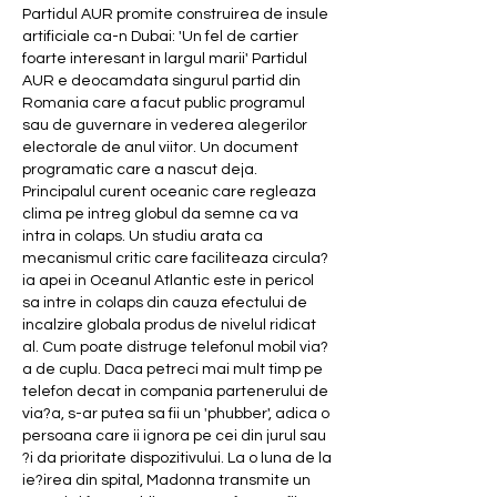
Partidul AUR promite construirea de insule 
artificiale ca-n Dubai: 'Un fel de cartier 
foarte interesant in largul marii' Partidul 
AUR e deocamdata singurul partid din 
Romania care a facut public programul 
sau de guvernare in vederea alegerilor 
electorale de anul viitor. Un document 
programatic care a nascut deja. 
Principalul curent oceanic care regleaza 
clima pe intreg globul da semne ca va 
intra in colaps. Un studiu arata ca 
mecanismul critic care faciliteaza circula?
ia apei in Oceanul Atlantic este in pericol 
sa intre in colaps din cauza efectului de 
incalzire globala produs de nivelul ridicat 
al. Cum poate distruge telefonul mobil via?
a de cuplu. Daca petreci mai mult timp pe 
telefon decat in compania partenerului de 
via?a, s-ar putea sa fii un 'phubber', adica o 
persoana care ii ignora pe cei din jurul sau 
?i da prioritate dispozitivului. La o luna de la 
ie?irea din spital, Madonna transmite un 