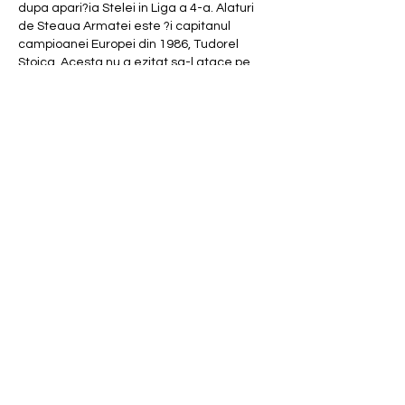
dupa apari?ia Stelei in Liga a 4-a. Alaturi 
de Steaua Armatei este ?i capitanul 
campioanei Europei din 1986, Tudorel 
Stoica. Acesta nu a ezitat sa-l atace pe 
Gigi Becali si s-a bucurat cand a aflat ca 
au fost puse bazele noii echipe: 'Dupa 
vestile pe care le-am primit, cred ca s-a 
facut dreptate. Se va naste o noua 
"Steaua". Steaua care s-a infiintat acum s-
a infiintat cu palmaresul si sigla care a fost, 
adica e continuatoarea echipei care a 
castigat Cupa Campionilor. Ce spune Gigi 
Becali e eronat.
Echipele de start la meciul amical de 
fotbal feminin Romania ' Bulgaria. Camelia 
Ceasar ' 17. Erika Gered ' 8. Ioana Bortan ' 
5. Ana Vladulescu ' 9. Szidonia Salamon ' 2. 
Alexandra Tunoaia ' 10. Mara B Tea, 19, 
asia express ediția. Bianca Ienovan ' 22. 
Viktoria Ivanova ' 4.