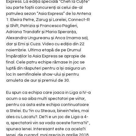
Express. La ediția specială ”Chefi la Cuțite” 
iau parte foștii concurenți ai celui de-al 
patrulea sezon ”Asia Express” de la Antena 
1: Elwira Petre, Zarug și Lorelei, Connect-R 
și Shift, Patrizia și Francesco Paglieri, 
Adriana Trandafir și Maria Speranța, 
Alexandra Ungureanu și Anca (mama sa), 
dar și Emi și Cuza. Video cu ediția din 22 
noiembrie. Ultima etapă de pe Drumul 
Împăraților la Asia Express se apropie de 
final. Cele patru echipe rămase în joc se 
luptă din răsputeri pentru a își asigura un 
loc în semifinalele show-ului și pentru 
amuleta de aur și premiul de 30. 
Eu spun ca echipa care joaca in Liga a IV-a 
acum o sa aiba multi spectatori pe viitor, 
pentru ca asta este echipa continuatoare 
a Stelei. Eu ?in cu Steaua, binein?eles, mai 
ales cu Lacatu?. De?i e un joc de Liga a 4-
a, spectatorii vin sa vada aceste forma?ii" , 
spunea Ienei. Interesant este ca acela?i 
Ienei, de curand, mai precis in aprilie 2018, 