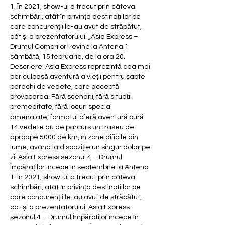
1. În 2021, show-ul a trecut prin câteva 
schimbări, atât în privința destinațiilor pe 
care concurenții le-au avut de străbătut, 
cât și a prezentatorului. „Asia Express – 
Drumul Comorilor’ revine la Antena 1 
sâmbătă, 15 februarie, de la ora 20. 
Descriere: Asia Express reprezintă cea mai 
periculoasă aventură a vieții pentru șapte 
perechi de vedete, care acceptă 
provocarea. Fără scenarii, fără situații 
premeditate, fără locuri special 
amenajate, formatul oferă aventură pură. 
14 vedete au de parcurs un traseu de 
aproape 5000 de km, în zone dificile din 
lume, având la dispoziție un singur dolar pe 
zi. Asia Express sezonul 4 – Drumul 
Împăraților începe în septembrie la Antena 
1. În 2021, show-ul a trecut prin câteva 
schimbări, atât în privința destinațiilor pe 
care concurenții le-au avut de străbătut, 
cât și a prezentatorului. Asia Express 
sezonul 4 – Drumul Împăraților începe în 