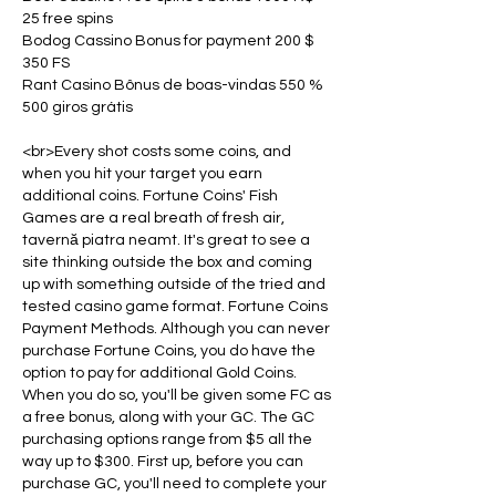
25 free spins
Bodog Cassino Bonus for payment 200 $ 
350 FS
Rant Casino Bônus de boas-vindas 550 % 
500 giros grátis
<br>Every shot costs some coins, and 
when you hit your target you earn 
additional coins. Fortune Coins' Fish 
Games are a real breath of fresh air, 
tavernă piatra neamt. It's great to see a 
site thinking outside the box and coming 
up with something outside of the tried and 
tested casino game format. Fortune Coins 
Payment Methods. Although you can never 
purchase Fortune Coins, you do have the 
option to pay for additional Gold Coins. 
When you do so, you'll be given some FC as 
a free bonus, along with your GC. The GC 
purchasing options range from $5 all the 
way up to $300. First up, before you can 
purchase GC, you'll need to complete your 