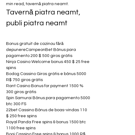
min read, tavernă piatra neamt.
Tavernă piatra neamt, 
publi piatra neamt
Bonus gratuit de cazinou fără 
depunereCampeonBet Bônus para 
pagamento 200 $ 500 giros grátis
Ninja Casino Welcome bonus 450 $ 25 free 
spins
Bodog Cassino Giros grátis e bônus 5000 
R$ 750 giros grátis
Rant Casino Bonus for payment 1500 % 
300 giros grátis
Spin Samurai Bônus para pagamento 5000 
btc 300 FS
22bet Cassino Bônus de boas-vindas 110 
$ 250 free spins
Royal Panda Free spins & bonus 1500 btc 
1100 free spins
Booi Cassino Free spins & bonus 1000 R$ 