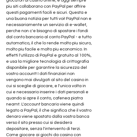
giocatori di casino online, e oggi sempre 
piu siti collaborano con PayPal per offrire 
questi pagamenti facili e sicuri. Questa e 
una buona notizia per tutti voi! PayPal non e 
necessariamente un servizio di e-wallet, 
perche non c'e bisogno di spostare i fondi 
dal conto bancario al conto PayPal - e tutto 
automatico, il che lo rende molto piu sicuro, 
molto piu facile e molto piu economico. In 
effetti l'utilizzo di PayPal e gratuito al 100%, 
e usa la migliore tecnologia di crittografia 
disponibile per garantire la sicurezza del 
vostro account! I dati finanziari non 
vengono mai divulgati al sito del casino in 
cui si sceglie di giocare, e l'unica volta in 
cui e necessario inserire i dati personali e 
quando si apre il conto, cafenea piatra 
neamt. L'account bancario viene quindi 
legato a PayPal, il che significa che il vostro 
denaro viene spostato dalla vostra banca 
verso il sito presso cui si desidera 
depositare, senza l'intervento di terzi. 
Come giocare ai giochi da casino con 