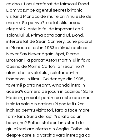
cazinou. Locul preferat de faimosul Bond. 
L-am vazut pe agentul secret britanic 
vizitand Monaco de multe ori ?i nu este de 
mirare. Se potrive?te atat stilului sau 
elegant ?i este la fel de impozant ca ?i 
spionului lui. Prima data cand Dl. Bond, 
interpretat de Sean Connery, pune piciorul 
in Monaco a fost in 1983 in filmul neoficial 
Never Say Never Again. Apoi, Pierce 
Brosnan i-a parcat Aston Martin-ul in fa?a 
Casino de Monte Carlo ?i a trecut non?
alant cheile valetului, salutandu-l in 
franceza, in filmul Goldeneye din 1995., 
tavernă piatra neamt. Amandoi intra in 
aceea?i camera de jocuri in cazinou ' Salle 
Medicin, probabil pentru ca este cea mai 
izolata sala din cazinou ?i poate fi u?or 
inchisa pentru vizitatori, fara a face mare 
tam-tam. Suna de fapt ?i arata ca un 
basm, nu? Fotbalistul dorit insistent de 
giule?teni are oferta din Anglia. Fotbalistul 
despre care s-a vorbit o vara intreaga ca 