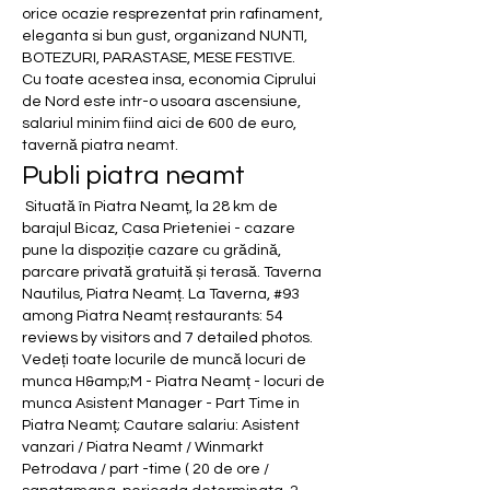
orice ocazie resprezentat prin rafinament, 
eleganta si bun gust, organizand NUNTI, 
BOTEZURI, PARASTASE, MESE FESTIVE. 
Cu toate acestea insa, economia Ciprului 
de Nord este intr-o usoara ascensiune, 
salariul minim fiind aici de 600 de euro, 
tavernă piatra neamt.
Publi piatra neamt
 Situată în Piatra Neamț, la 28 km de 
barajul Bicaz, Casa Prieteniei - cazare 
pune la dispoziție cazare cu grădină, 
parcare privată gratuită și terasă. Taverna 
Nautilus, Piatra Neamț. La Taverna, #93 
among Piatra Neamț restaurants: 54 
reviews by visitors and 7 detailed photos. 
Vedeți toate locurile de muncă locuri de 
munca H&amp;M - Piatra Neamț - locuri de 
munca Asistent Manager - Part Time in 
Piatra Neamț; Cautare salariu: Asistent 
vanzari / Piatra Neamt / Winmarkt 
Petrodava / part -time ( 20 de ore / 