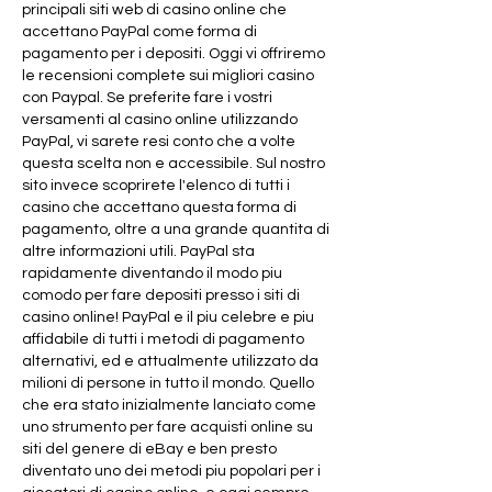
principali siti web di casino online che 
accettano PayPal come forma di 
pagamento per i depositi. Oggi vi offriremo 
le recensioni complete sui migliori casino 
con Paypal. Se preferite fare i vostri 
versamenti al casino online utilizzando 
PayPal, vi sarete resi conto che a volte 
questa scelta non e accessibile. Sul nostro 
sito invece scoprirete l'elenco di tutti i 
casino che accettano questa forma di 
pagamento, oltre a una grande quantita di 
altre informazioni utili. PayPal sta 
rapidamente diventando il modo piu 
comodo per fare depositi presso i siti di 
casino online! PayPal e il piu celebre e piu 
affidabile di tutti i metodi di pagamento 
alternativi, ed e attualmente utilizzato da 
milioni di persone in tutto il mondo. Quello 
che era stato inizialmente lanciato come 
uno strumento per fare acquisti online su 
siti del genere di eBay e ben presto 
diventato uno dei metodi piu popolari per i 