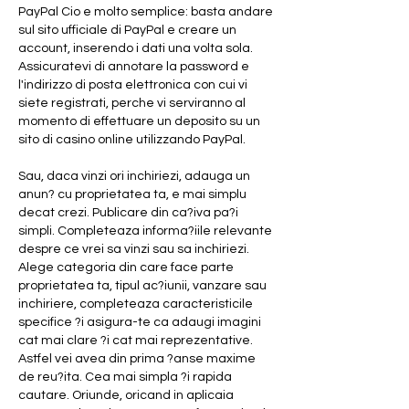
PayPal Cio e molto semplice: basta andare 
sul sito ufficiale di PayPal e creare un 
account, inserendo i dati una volta sola. 
Assicuratevi di annotare la password e 
l'indirizzo di posta elettronica con cui vi 
siete registrati, perche vi serviranno al 
momento di effettuare un deposito su un 
sito di casino online utilizzando PayPal.
Sau, daca vinzi ori inchiriezi, adauga un 
anun? cu proprietatea ta, e mai simplu 
decat crezi. Publicare din ca?iva pa?i 
simpli. Completeaza informa?iile relevante 
despre ce vrei sa vinzi sau sa inchiriezi. 
Alege categoria din care face parte 
proprietatea ta, tipul ac?iunii, vanzare sau 
inchiriere, completeaza caracteristicile 
specifice ?i asigura-te ca adaugi imagini 
cat mai clare ?i cat mai reprezentative. 
Astfel vei avea din prima ?anse maxime 
de reu?ita. Cea mai simpla ?i rapida 
cautare. Oriunde, oricand in aplicaia 