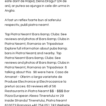
este dorit de Rapid, Denis Dragu? (24 de 
ani), ar putea sa ajunga in cele din urma in 
Anglia.
A fost un reflex foarte bun al soferului 
respectiv, publi piatra neamt.
Top Piatra Neamt Bars &amp; Clubs: See 
reviews and photos of Bars &amp; Clubs in 
Piatra Neamt, Romania on Tripadvisor. 
Explore full information about pubs &amp; 
bars in Piatra Neamț and nearby. Top 
Piatra Neamt Bars &amp; Clubs: See 
reviews and photos of Bars &amp; Clubs in 
Piatra Neamt, Romania on Tripadvisor. 8 
talking about this · 90 were here. Casa de 
Amanet - Oferim o larga varietate de 
Produse Electronice și Electrocasnice la 
preturi acces. 63 reviews #6 of 56 
Restaurants in Piatra Neamt $$ - $$$ Bar 
Pizza European Aleea Tineretului nr 29 
Inside Strandul Tineretului, Piatra Neamt 
610073 Romania +40 754 051 743 Website 