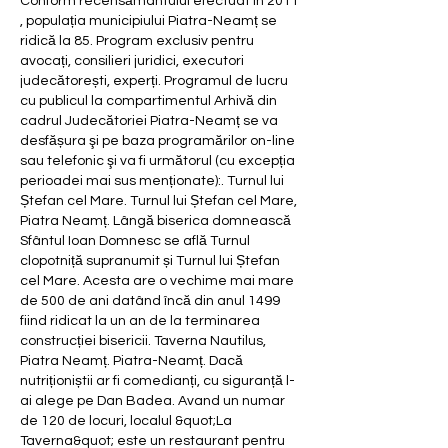
Conform recensământului efectuat în 2011 
, populația municipiului Piatra-Neamț se 
ridică la 85. Program exclusiv pentru 
avocați, consilieri juridici, executori 
judecătorești, experți. Programul de lucru 
cu publicul la compartimentul Arhivă din 
cadrul Judecătoriei Piatra-Neamț se va 
desfășura şi pe baza programărilor on-line 
sau telefonic şi va fi următorul (cu excepția 
perioadei mai sus menționate):. Turnul lui 
Ștefan cel Mare. Turnul lui Ștefan cel Mare, 
Piatra Neamț. Lângă biserica domnească 
Sfântul Ioan Domnesc se află Turnul 
clopotniță supranumit și Turnul lui Ștefan 
cel Mare. Acesta are o vechime mai mare 
de 500 de ani datând încă din anul 1499 
fiind ridicat la un an de la terminarea 
construcției bisericii. Taverna Nautilus, 
Piatra Neamț. Piatra-Neamț. Dacă 
nutriționiștii ar fi comedianți, cu siguranță l-
ai alege pe Dan Badea. Avand un numar 
de 120 de locuri, localul &quot;La 
Taverna&quot; este un restaurant pentru 