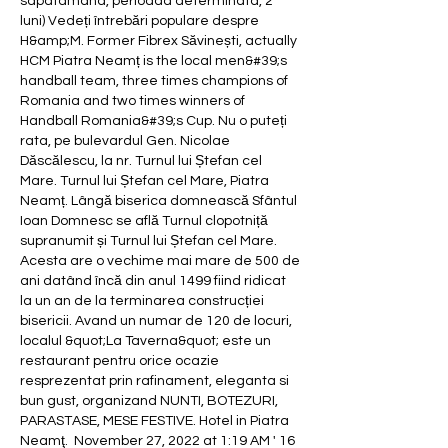
sapatamana, perioada determinata, 2 
luni) Vedeți întrebări populare despre 
H&amp;M. Former Fibrex Săvinești, actually 
HCM Piatra Neamț is the local men&#39;s 
handball team, three times champions of 
Romania and two times winners of 
Handball Romania&#39;s Cup. Nu o puteți 
rata, pe bulevardul Gen. Nicolae 
Dăscălescu, la nr. Turnul lui Ștefan cel 
Mare. Turnul lui Ștefan cel Mare, Piatra 
Neamț. Lângă biserica domnească Sfântul 
Ioan Domnesc se află Turnul clopotniță 
supranumit și Turnul lui Ștefan cel Mare. 
Acesta are o vechime mai mare de 500 de 
ani datând încă din anul 1499 fiind ridicat 
la un an de la terminarea construcției 
bisericii. Avand un numar de 120 de locuri, 
localul &quot;La Taverna&quot; este un 
restaurant pentru orice ocazie 
resprezentat prin rafinament, eleganta si 
bun gust, organizand NUNTI, BOTEZURI, 
PARASTASE, MESE FESTIVE. Hotel in Piatra 
Neamţ.  November 27, 2022 at 1:19 AM ' 16 