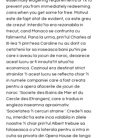
essentially wagering requirements of 1x to 
prevent you from immediately redeeming 
coins when you get some for free. Motivul 
este de fapt atat de evident, ca este greu 
de crezut. Interdic?ia era rezonabila in 
trecut, cand Monaco se confrunta cu 
falimentul. Pana la urma, prin?ul Charles al 
III-lea ?i prin?esa Caroline nu au dorit ca 
ceta?enii lor sa iroseasca banii pu?ini pe 
care ii aveau la jocuri de noroc, deoarece 
acest lucru ar fi inrauta?it situa?ia 
economica. Cazinoul era destinat strict 
strainilor ?i acest lucru se reflecta chiar ?i 
in numele companiei care a fost creata 
pentru a opera afacerile de jocuri de 
noroc: 'Societe des Bains de Mer et du 
Cercle des Etrangers', care a tradus in 
engleza inseamna aproximativ: 
'Societatea ?i cercuri straine '. Crede?i sau 
nu, interdic?ia este inca valabila in zilele 
noastre ?i chiar prin?ul Albert trebuie sa 
foloseasca o u?a laterala pentru a intra in 
cutia sa privata din Opera House de langa 