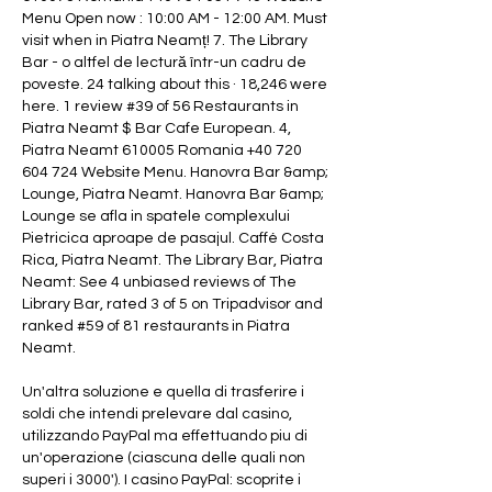
Menu Open now : 10:00 AM - 12:00 AM. Must 
visit when in Piatra Neamț! 7. The Library 
Bar - o altfel de lectură într-un cadru de 
poveste. 24 talking about this · 18,246 were 
here. 1 review #39 of 56 Restaurants in 
Piatra Neamt $ Bar Cafe European. 4, 
Piatra Neamt 610005 Romania +40 720 
604 724 Website Menu. Hanovra Bar &amp; 
Lounge, Piatra Neamt. Hanovra Bar &amp; 
Lounge se afla in spatele complexului 
Pietricica aproape de pasajul. Caffé Costa 
Rica, Piatra Neamt. The Library Bar, Piatra 
Neamt: See 4 unbiased reviews of The 
Library Bar, rated 3 of 5 on Tripadvisor and 
ranked #59 of 81 restaurants in Piatra 
Neamt. 
Un'altra soluzione e quella di trasferire i 
soldi che intendi prelevare dal casino, 
utilizzando PayPal ma effettuando piu di 
un'operazione (ciascuna delle quali non 
superi i 3000'). I casino PayPal: scoprite i 