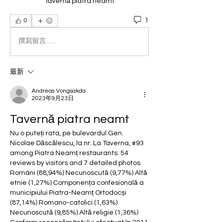
Tavernă piatra neamt
1
0
撰寫留言......
最新
Andreas Vongsakda
2023年9月23日
Tavernă piatra neamt
Nu o puteți rata, pe bulevardul Gen. 
Nicolae Dăscălescu, la nr. La Taverna, #93 
among Piatra Neamț restaurants: 54 
reviews by visitors and 7 detailed photos. 
Români (88,94%) Necunoscută (9,77%) Altă 
etnie (1,27%) Componența confesională a 
municipiului Piatra-Neamț Ortodocși 
(87,14%) Romano-catolici (1,63%) 
Necunoscută (9,85%) Altă religie (1,36%) 