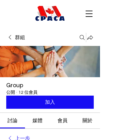
群組
Group
公開
·
12 位會員
加入
討論
媒體
會員
關於
上一步