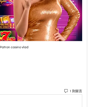
Patron casino vlad
1 則留言