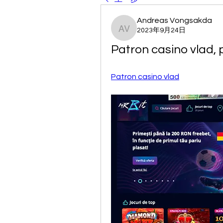
Andreas Vongsakda
2023年9月24日
Andreas Vongsakda
Patron casino vlad,
Patron casino vlad