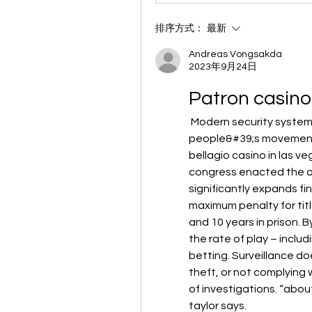
排序方式：
最新
Andreas Vongsakda
2023年9月24日
Patron casino
 Modern security systems use sensors and an ai program to track 
people&#39;s movements 
bellagio casino in las ve
congress enacted the an
significantly expands fi
maximum penalty for title
and 10 years in prison. 
the rate of play – incl
betting. Surveillance doe
theft, or not complying
of investigations. “abou
taylor says. 