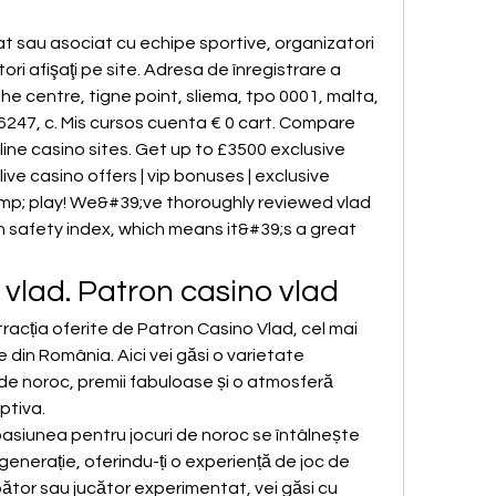
at sau asociat cu echipe sportive, organizatori 
i afişaţi pe site. Adresa de înregistrare a 
he centre, tigne point, sliema, tpo 0001, malta, 
56247, c. Mis cursos cuenta € 0 cart. Compare 
ine casino sites. Get up to £3500 exclusive 
ive casino offers | vip bonuses | exclusive 
amp; play! We&#39;ve thoroughly reviewed vlad 
h safety index, which means it&#39;s a great 
 vlad. Patron casino vlad
racția oferite de Patron Casino Vlad, cel mai 
e din România. Aici vei găsi o varietate 
de noroc, premii fabuloase și o atmosferă 
ptiva.
asiunea pentru jocuri de noroc se întâlnește 
enerație, oferindu-ți o experiență de joc de 
pător sau jucător experimentat, vei găsi cu 