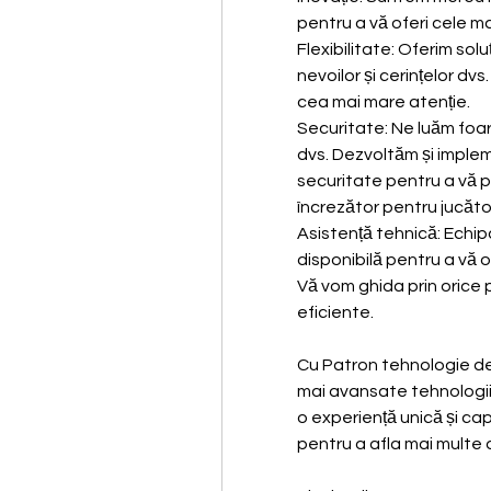
pentru a vă oferi cele ma
Flexibilitate: Oferim solu
nevoilor și cerințelor dvs
cea mai mare atenție.
Securitate: Ne luăm foart
dvs. Dezvoltăm și imple
securitate pentru a vă pr
încrezător pentru jucător
Asistență tehnică: Echip
disponibilă pentru a vă o
Vă vom ghida prin orice p
eficiente.
Cu Patron tehnologie de 
mai avansate tehnologii ș
o experiență unică și cap
pentru a afla mai multe 