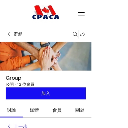
群組
Group
公開
·
12 位會員
加入
討論
媒體
會員
關於
上一步