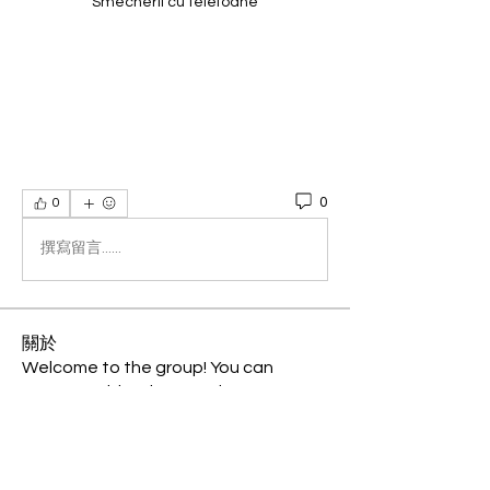
Smecherii cu telefoane
0
0
撰寫留言......
關於
Welcome to the group! You can
connect with other members, ge
...
閱讀更多
會員