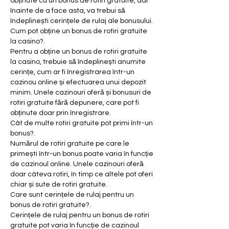
obținute cu un bonus de rotiri gratuite, dar 
înainte de a face asta, va trebui să 
îndeplinești cerințele de rulaj ale bonusului.
Cum pot obține un bonus de rotiri gratuite 
la casino?.
Pentru a obține un bonus de rotiri gratuite 
la casino, trebuie să îndeplinești anumite 
cerințe, cum ar fi înregistrarea într-un 
cazinou online și efectuarea unui depozit 
minim. Unele cazinouri oferă și bonusuri de 
rotiri gratuite fără depunere, care pot fi 
obținute doar prin înregistrare.
Cât de multe rotiri gratuite pot primi într-un 
bonus?.
Numărul de rotiri gratuite pe care le 
primești într-un bonus poate varia în funcție 
de cazinoul online. Unele cazinouri oferă 
doar câteva rotiri, în timp ce altele pot oferi 
chiar și sute de rotiri gratuite.
Care sunt cerințele de rulaj pentru un 
bonus de rotiri gratuite?.
Cerințele de rulaj pentru un bonus de rotiri 
gratuite pot varia în funcție de cazinoul 