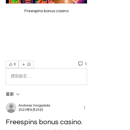
Freespins bonus casino
1
0
撰寫留言......
最新
Andreas Vongsakda
2023年9月25日
Freespins bonus casino. 