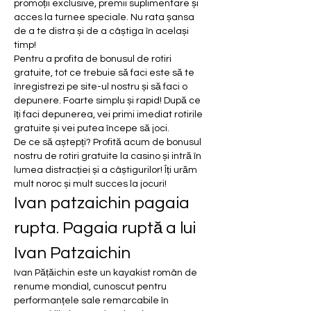
promoții exclusive, premii suplimentare și 
acces la turnee speciale. Nu rata șansa 
de a te distra și de a câștiga în același 
timp!
Pentru a profita de bonusul de rotiri 
gratuite, tot ce trebuie să faci este să te 
înregistrezi pe site-ul nostru și să faci o 
depunere. Foarte simplu și rapid! După ce 
îți faci depunerea, vei primi imediat rotirile 
gratuite și vei putea începe să joci.
De ce să aștepți? Profită acum de bonusul 
nostru de rotiri gratuite la casino și intră în 
lumea distracției și a câștigurilor! Îți urăm 
mult noroc și mult succes la jocuri!
Ivan patzaichin pagaia 
rupta. Pagaia ruptă a lui 
Ivan Patzaichin
Ivan Pățăichin este un kayakist român de 
renume mondial, cunoscut pentru 
performanțele sale remarcabile în 