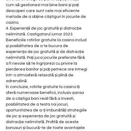
cum să gestionezi mai bine banii și poți 
descoperi care sunt cele mai eficiente 
metode de a obține câștiguri în jocurile de 
cazino.
4. Experiență de joc gratuită și distracție 
nelimitată. Castigatorul iumor 2023.
Beneficiile rotirilor gratuite la casino includ 
și posibilitatea de a te bucura de 
experiența de joc gratuită și de distracție 
nelimitată. Poți juca jocurile preferate fără 
a fi nevoie să te îngrijorezi cu privire la 
pierderea banilor și poți petrece ore întregi 
într-o atmosferă relaxată și plină de 
adrenalină.
În concluzie, rotirile gratuite la casino îți 
oferă numeroase beneficii, inclusiv șansa 
de a câștiga bani reali fără a investi, 
posibilitatea de a testa noi jocuri, 
oportunitatea de a-ți îmbunătăți strategiile 
de joc și experiența de joc gratuită și 
distracție nelimitată. Profită de aceste 
bonusuri și bucură-te de toate avantajele 