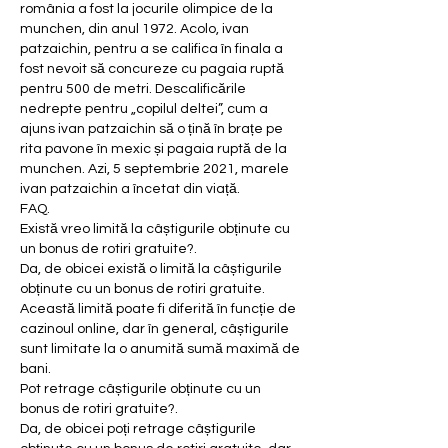
românia a fost la jocurile olimpice de la 
munchen, din anul 1972. Acolo, ivan 
patzaichin, pentru a se califica în finala a 
fost nevoit să concureze cu pagaia ruptă 
pentru 500 de metri. Descalificările 
nedrepte pentru „copilul deltei”, cum a 
ajuns ivan patzaichin să o țină în brațe pe 
rita pavone în mexic și pagaia ruptă de la 
munchen. Azi, 5 septembrie 2021, marele 
ivan patzaichin a încetat din viață. 
FAQ.
Există vreo limită la câștigurile obținute cu 
un bonus de rotiri gratuite?.
Da, de obicei există o limită la câștigurile 
obținute cu un bonus de rotiri gratuite. 
Această limită poate fi diferită în funcție de 
cazinoul online, dar în general, câștigurile 
sunt limitate la o anumită sumă maximă de 
bani.
Pot retrage câștigurile obținute cu un 
bonus de rotiri gratuite?.
Da, de obicei poți retrage câștigurile 