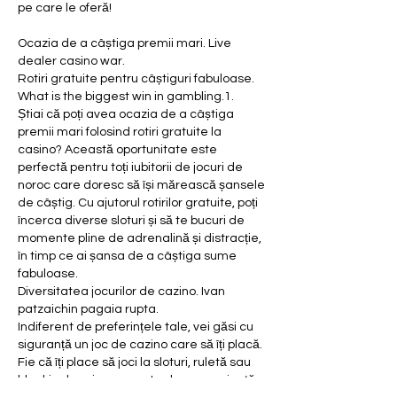
pe care le oferă!
Ocazia de a câștiga premii mari. Live 
dealer casino war.
Rotiri gratuite pentru câștiguri fabuloase. 
What is the biggest win in gambling.1.
Știai că poți avea ocazia de a câștiga 
premii mari folosind rotiri gratuite la 
casino? Această oportunitate este 
perfectă pentru toți iubitorii de jocuri de 
noroc care doresc să își mărească șansele 
de câștig. Cu ajutorul rotirilor gratuite, poți 
încerca diverse sloturi și să te bucuri de 
momente pline de adrenalină și distracție, 
în timp ce ai șansa de a câștiga sume 
fabuloase.
Diversitatea jocurilor de cazino. Ivan 
patzaichin pagaia rupta.
Indiferent de preferințele tale, vei găsi cu 
siguranță un joc de cazino care să îți placă. 
Fie că îți place să joci la sloturi, ruletă sau 
blackjack, vei avea parte de o experiență 