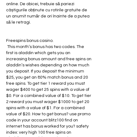
online. De obicei, trebuie să pariezi 
câștigurile obținute cu rotirile gratuite de 
un anumit număr de ori înainte de a putea 
să le retragi.
Freespins bonus casino.
 This month’s bonus has two codes. The 
first is aladdin which gets you an 
increasing bonus amount and free spins on 
aladdin’s wishes depending on how much 
you deposit. If you deposit the minimum 
$25, you get an 80% match bonus and 20 
free spins. To get tier 1 reward you must 
wager $400 to get 25 spins with a value of 
$0. For a combined value of $10. To get tier 
2 reward you must wager $1000 to get 20 
spins with a value of $1. For a combined 
value of $20. How to get bonus? use promo 
code in your account blitz100 find on 
internet has bonus worked for you? safety 
index: very high 100 free spins on 