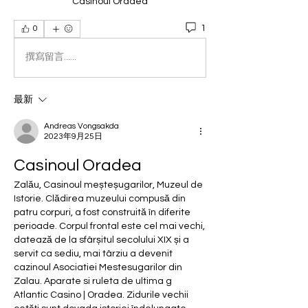
Casinoul Oradea
1
0
撰寫留言......
最新
Andreas Vongsakda
2023年9月25日
Casinoul Oradea
Zalău, Casinoul meșteșugarilor, Muzeul de 
Istorie. Clădirea muzeului compusă din 
patru corpuri, a fost construită în diferite 
perioade. Corpul frontal este cel mai vechi, 
datează de la sfârșitul secolului XIX și a 
servit ca sediu, mai târziu a devenit 
cazinoul Asociatiei Mestesugarilor din 
Zalau. Aparate si ruleta de ultima g 
Atlantic Casino | Oradea. Zidurile vechii 