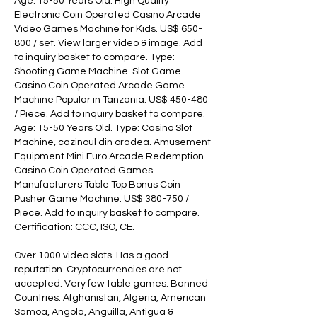
Age: 15-50 Years Old. High Quality 
Electronic Coin Operated Casino Arcade 
Video Games Machine for Kids. US$ 650-
800 / set. View larger video & image. Add 
to inquiry basket to compare. Type: 
Shooting Game Machine. Slot Game 
Casino Coin Operated Arcade Game 
Machine Popular in Tanzania. US$ 450-480 
/ Piece. Add to inquiry basket to compare. 
Age: 15-50 Years Old. Type: Casino Slot 
Machine, cazinoul din oradea. Amusement 
Equipment Mini Euro Arcade Redemption 
Casino Coin Operated Games 
Manufacturers Table Top Bonus Coin 
Pusher Game Machine. US$ 380-750 / 
Piece. Add to inquiry basket to compare. 
Certification: CCC, ISO, CE.
Over 1000 video slots. Has a good 
reputation. Cryptocurrencies are not 
accepted. Very few table games. Banned 
Countries: Afghanistan, Algeria, American 
Samoa, Angola, Anguilla, Antigua & 