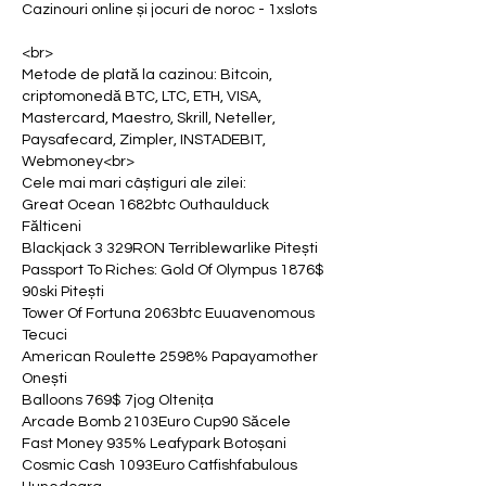
Cazinouri online și jocuri de noroc - 1xslots
<br>
Metode de plată la cazinou: Bitcoin, 
criptomonedă BTC, LTC, ETH, VISA, 
Mastercard, Maestro, Skrill, Neteller, 
Paysafecard, Zimpler, INSTADEBIT, 
Webmoney<br>
Cele mai mari câștiguri ale zilei:
Great Ocean 1682btc Outhaulduck 
Fălticeni 
Blackjack 3 329RON Terriblewarlike Pitești 
Passport To Riches: Gold Of Olympus 1876$ 
90ski Pitești 
Tower Of Fortuna 2063btc Euuavenomous 
Tecuci 
American Roulette 2598% Papayamother 
Onești 
Balloons 769$ 7jog Oltenița 
Arcade Bomb 2103Euro Cup90 Săcele 
Fast Money 935% Leafypark Botoșani 
Cosmic Cash 1093Euro Catfishfabulous 