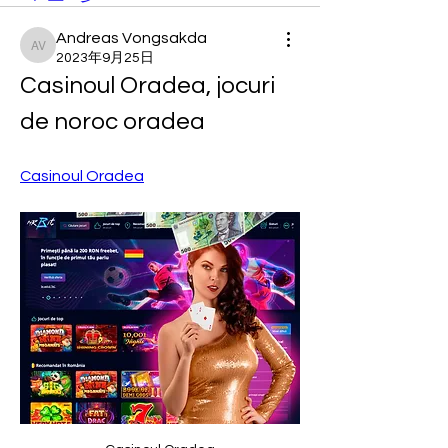
Andreas Vongsakda
Andreas Vongsakda
2023年9月25日
Casinoul Oradea, jocuri 
de noroc oradea
Casinoul Oradea