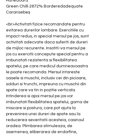
Hunedoara 
Green Chilli 2672% Borderedadequate 
Caransebeș 
<br>Activitati fizice recomandate pentru 
evitarea durerilor lombare. Exercitiile cu 
impact redus, in special mersul pe jos, sunt 
activitati adecvate daca suferiti de dureri 
de mijloc recurente. Insotiti-va mersul pe 
jos cu exercitii concepute special pentru a 
imbunatati rezistenta si flexibilitatea 
spatelui, pe care medicul dumneavoastra 
le poate recomanda. Mersul intareste 
oasele si muschii, inclusiv cei din picioare, 
solduri si trunchi, impreuna cu muschii din 
spate care va tin in pozitie verticala. 
Intinderea si apoi mersul pe jos vor 
imbunatati flexibilitatea spatelui, gama de 
miscare si postura, care pot ajuta la 
prevenirea unei dureri de spate sau la 
reducerea severitatii acesteia, casinoul 
oradea. Plimbarea stimuleaza, de 
asemenea, eliberarea de endorfine, 