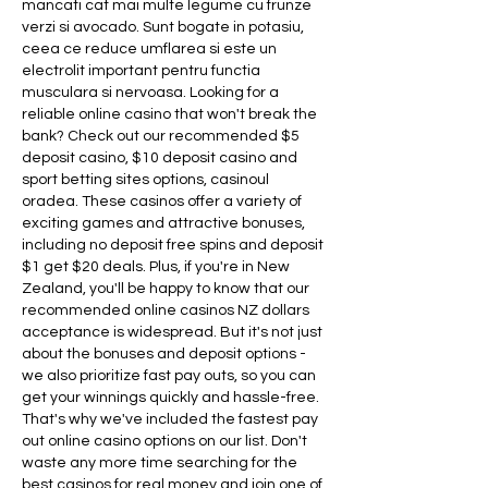
mancati cat mai multe legume cu frunze 
verzi si avocado. Sunt bogate in potasiu, 
ceea ce reduce umflarea si este un 
electrolit important pentru functia 
musculara si nervoasa. Looking for a 
reliable online casino that won't break the 
bank? Check out our recommended $5 
deposit casino, $10 deposit casino and 
sport betting sites options, casinoul 
oradea. These casinos offer a variety of 
exciting games and attractive bonuses, 
including no deposit free spins and deposit 
$1 get $20 deals. Plus, if you're in New 
Zealand, you'll be happy to know that our 
recommended online casinos NZ dollars 
acceptance is widespread. But it's not just 
about the bonuses and deposit options - 
we also prioritize fast pay outs, so you can 
get your winnings quickly and hassle-free. 
That's why we've included the fastest pay 
out online casino options on our list. Don't 
waste any more time searching for the 
best casinos for real money and join one of 