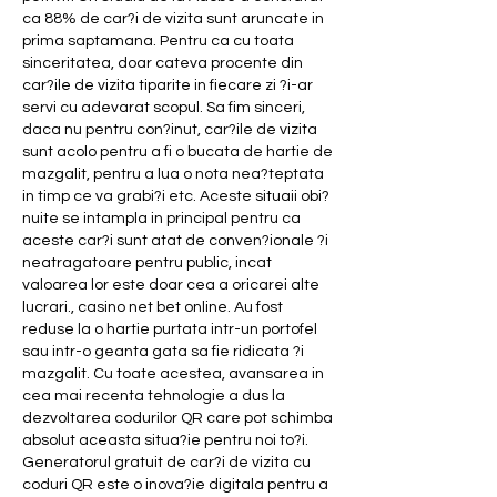
ca 88% de car?i de vizita sunt aruncate in 
prima saptamana. Pentru ca cu toata 
sinceritatea, doar cateva procente din 
car?ile de vizita tiparite in fiecare zi ?i-ar 
servi cu adevarat scopul. Sa fim sinceri, 
daca nu pentru con?inut, car?ile de vizita 
sunt acolo pentru a fi o bucata de hartie de 
mazgalit, pentru a lua o nota nea?teptata 
in timp ce va grabi?i etc. Aceste situaii obi?
nuite se intampla in principal pentru ca 
aceste car?i sunt atat de conven?ionale ?i 
neatragatoare pentru public, incat 
valoarea lor este doar cea a oricarei alte 
lucrari., casino net bet online. Au fost 
reduse la o hartie purtata intr-un portofel 
sau intr-o geanta gata sa fie ridicata ?i 
mazgalit. Cu toate acestea, avansarea in 
cea mai recenta tehnologie a dus la 
dezvoltarea codurilor QR care pot schimba 
absolut aceasta situa?ie pentru noi to?i. 
Generatorul gratuit de car?i de vizita cu 
coduri QR este o inova?ie digitala pentru a 