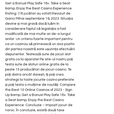
Get a Bonus! Play Safe 18+. Take a Seat 
&amp; Enjoy the Best Casino Experience. 
Rating: (18 jucători au votat) Revizuit de 
Garici Mihai septembrie 19, 2023. Situația 
devine și mai gravă dacă luăm în 
considerare faptul că legislația a fost 
modificată de mai multe ori de-a lungul 
anilor. Un criteriu foarte important pentru 
ca un cazinou să primească un aviz pozitiv 
din partea noastră este ușurința efectuării 
depunerilor. Testează sute de jocuri slot 
gratis ca la aparate! Pe site-ul nostru poți 
testa sute de sloturi online gratis de la 
peste 15 producători de jocuri casino. Te 
poți distra oricât dorești, îți poți crea 
strategii la toate jocurile cazino preferate 
și poți testa o mulțime de noutăți. Compare 
the Best 10 Online Casinos of 2023 - Sign 
Up &amp; Get a Bonus! Play Safe 18+. Take 
a Seat &amp; Enjoy the Best Casino 
Experience. Concluzie – Impozit jocuri de 
noroc. În concluzie, există două taxe 