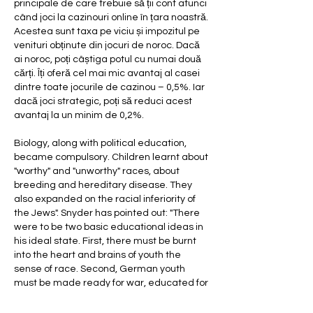
principale de care trebuie să ții cont atunci 
când joci la cazinouri online în țara noastră. 
Acestea sunt taxa pe viciu și impozitul pe 
venituri obținute din jocuri de noroc. Dacă 
ai noroc, poți câștiga potul cu numai două 
cărți. Îți oferă cel mai mic avantaj al casei 
dintre toate jocurile de cazinou – 0,5%. Iar 
dacă joci strategic, poți să reduci acest 
avantaj la un minim de 0,2%. 
Biology, along with political education, 
became compulsory. Children learnt about 
"worthy" and "unworthy" races, about 
breeding and hereditary disease. They 
also expanded on the racial inferiority of 
the Jews". Snyder has pointed out: "There 
were to be two basic educational ideas in 
his ideal state. First, there must be burnt 
into the heart and brains of youth the 
sense of race. Second, German youth 
must be made ready for war, educated for 
victory or death. The ultimate purpose of 
education was to fashion citizens 