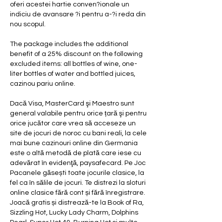
oferi acestei hartie conven?ionale un 
indiciu de avansare ?i pentru a-?i reda din 
nou scopul.
The package includes the additional 
benefit of a 25% discount on the following 
excluded items: all bottles of wine, one-
liter bottles of water and bottled juices, 
cazinou pariu online.
Dacă Visa, MasterCard şi Maestro sunt 
general valabile pentru orice țară şi pentru 
orice jucător care vrea să acceseze un 
site de jocuri de noroc cu bani reali, la cele 
mai bune cazinouri online din Germania 
este o altă metodă de plată care iese cu 
adevărat în evidenţă, paysafecard. Pe Joc 
Pacanele găsești toate jocurile clasice, la 
fel ca în sălile de jocuri. Te distrezi la sloturi 
online clasice fără cont și fără înregistrare. 
Joacă gratis și distrează-te la Book of Ra, 
Sizzling Hot, Lucky Lady Charm, Dolphins 