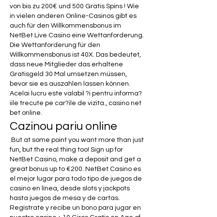
von bis zu 200€ und 500 Gratis Spins ! Wie 
in vielen anderen Online-Casinos gibt es 
auch für den Willkommensbonus im 
NetBet Live Casino eine Wettanforderung. 
Die Wettanforderung für den 
Willkommensbonus ist 40X. Das bedeutet, 
dass neue Mitglieder das erhaltene 
Gratisgeld 30 Mal umsetzen müssen, 
bevor sie es auszahlen lassen können. 
Acelai lucru este valabil ?i pentru informa?
iile trecute pe car?ile de vizita., casino net 
bet online.
Cazinou pariu online
 But at some point you want more than just 
fun, but the real thing too! Sign up for 
NetBet Casino, make a deposit and get a 
great bonus up to €200. NetBet Casino es 
el mejor lugar para todo tipo de juegos de 
casino en línea, desde slots y jackpots 
hasta juegos de mesa y de cartas. 
Regístrate y recibe un bono para jugar en 