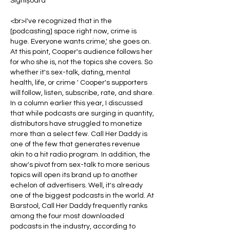
Sighișoara 
<br>I've recognized that in the 
[podcasting] space right now, crime is 
huge. Everyone wants crime,' she goes on. 
At this point, Cooper's audience follows her 
for who she is, not the topics she covers. So 
whether it's sex-talk, dating, mental 
health, life, or crime ' Cooper's supporters 
will follow, listen, subscribe, rate, and share. 
In a column earlier this year, I discussed 
that while podcasts are surging in quantity, 
distributors have struggled to monetize 
more than a select few. Call Her Daddy is 
one of the few that generates revenue 
akin to a hit radio program. In addition, the 
show's pivot from sex-talk to more serious 
topics will open its brand up to another 
echelon of advertisers. Well, it's already 
one of the biggest podcasts in the world. At 
Barstool, Call Her Daddy frequently ranks 
among the four most downloaded 
podcasts in the industry, according to 