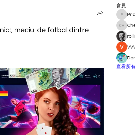
會員
Pri
Pricemi
Ch
a:, meciul de fotbal dintre 
Chengg
roll
VVV
Don
查看所有