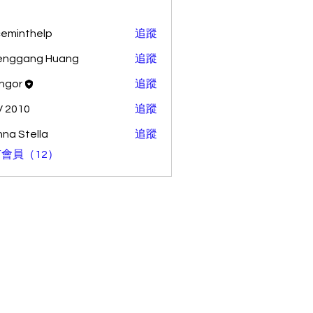
ceminthelp
追蹤
nthelp
enggang Huang
追蹤
ang Huang
ingor
追蹤
 2010
追蹤
na Stella
追蹤
會員（12）