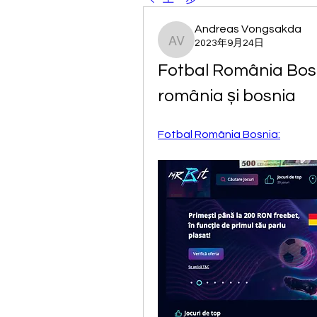
Andreas Vongsakda
2023年9月24日
Andreas Vongsakda
Fotbal România Bosni
românia și bosnia
Fotbal România Bosnia: