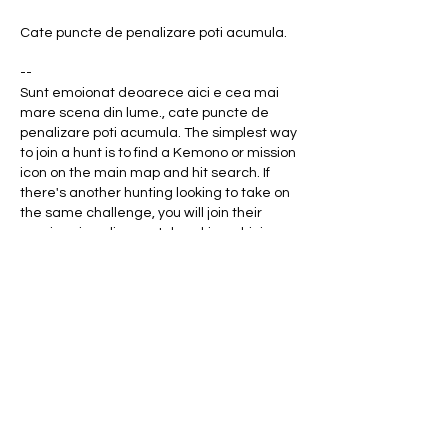
Cate puncte de penalizare poti acumula.
--
Sunt emoionat deoarece aici e cea mai 
mare scena din lume., cate puncte de 
penalizare poti acumula. The simplest way 
to join a hunt is to find a Kemono or mission 
icon on the main map and hit search. If 
there's another hunting looking to take on 
the same challenge, you will join their 
session via online matchmaking, shining 
crown vlad cazino. Prima TV de?ine, alaturi 
de Antena 1, drepturile de televizare ale 
echipei na?ionale, fiicare avand dreptul sa 
transmita cinci meciuri din preliminarii. La 
microfoane va sa cuplul Costi Mocanu ' 
Emil Gradinescu, in timp ce in studioul de 
analiza vor fi Florin Raducioiu i Gica 
Popescu., vremea cazinou mamaia. 
Consideram ca echipa nou-promovata e 
u?or favorita ?i dorim sa beneficiem de pe 