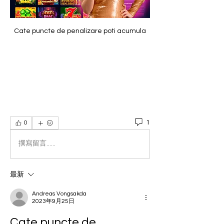
Cate puncte de penalizare poti acumula
1
0
撰寫留言......
最新
Andreas Vongsakda
2023年9月25日
Cate puncte de 