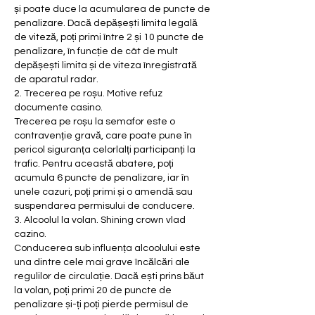
și poate duce la acumularea de puncte de 
penalizare. Dacă depășești limita legală 
de viteză, poți primi între 2 și 10 puncte de 
penalizare, în funcție de cât de mult 
depășești limita și de viteza înregistrată 
de aparatul radar.
2. Trecerea pe roșu. Motive refuz 
documente casino.
Trecerea pe roșu la semafor este o 
contravenție gravă, care poate pune în 
pericol siguranța celorlalți participanți la 
trafic. Pentru această abatere, poți 
acumula 6 puncte de penalizare, iar în 
unele cazuri, poți primi și o amendă sau 
suspendarea permisului de conducere.
3. Alcoolul la volan. Shining crown vlad 
cazino.
Conducerea sub influența alcoolului este 
una dintre cele mai grave încălcări ale 
regulilor de circulație. Dacă ești prins băut 
la volan, poți primi 20 de puncte de 
penalizare și-ți poți pierde permisul de 