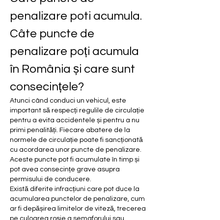
penalizare poti acumula. 
Câte puncte de 
penalizare poți acumula 
în România și care sunt 
consecințele?
Atunci când conduci un vehicul, este 
important să respecți regulile de circulație 
pentru a evita accidentele și pentru a nu 
primi penalități. Fiecare abatere de la 
normele de circulație poate fi sancționată 
cu acordarea unor puncte de penalizare. 
Aceste puncte pot fi acumulate în timp și 
pot avea consecințe grave asupra 
permisului de conducere.
Există diferite infracțiuni care pot duce la 
acumularea punctelor de penalizare, cum 
ar fi depășirea limitelor de viteză, trecerea 
pe culoarea roșie a semaforului sau 