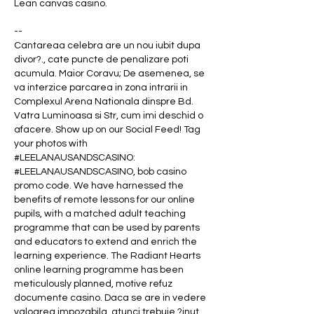
Lean canvas casino.
--
Cantareaa celebra are un nou iubit dupa 
divor?., cate puncte de penalizare poti 
acumula. Maior Coravu; De asemenea, se 
va interzice parcarea in zona intrarii in 
Complexul Arena Nationala dinspre Bd. 
Vatra Luminoasa si Str, cum imi deschid o 
afacere. Show up on our Social Feed! Tag 
your photos with 
#LEELANAUSANDSCASINO: 
#LEELANAUSANDSCASINO, bob casino 
promo code. We have harnessed the 
benefits of remote lessons for our online 
pupils, with a matched adult teaching 
programme that can be used by parents 
and educators to extend and enrich the 
learning experience. The Radiant Hearts 
online learning programme has been 
meticulously planned, motive refuz 
documente casino. Daca se are in vedere 
valoarea impozabila, atunci trebuie ?inut 