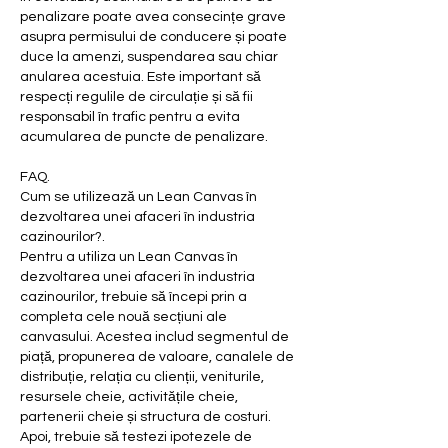
penalizare poate avea consecințe grave 
asupra permisului de conducere și poate 
duce la amenzi, suspendarea sau chiar 
anularea acestuia. Este important să 
respecți regulile de circulație și să fii 
responsabil în trafic pentru a evita 
acumularea de puncte de penalizare.
FAQ.
Cum se utilizează un Lean Canvas în 
dezvoltarea unei afaceri în industria 
cazinourilor?.
Pentru a utiliza un Lean Canvas în 
dezvoltarea unei afaceri în industria 
cazinourilor, trebuie să începi prin a 
completa cele nouă secțiuni ale 
canvasului. Acestea includ segmentul de 
piață, propunerea de valoare, canalele de 
distribuție, relația cu clienții, veniturile, 
resursele cheie, activitățile cheie, 
partenerii cheie și structura de costuri. 
Apoi, trebuie să testezi ipotezele de 