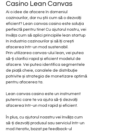
Casino Lean Canvas
Ai o idee de afacere în domeniul 
cazinourilor, dar nu știi cum să o dezvolți 
eficient? Lean canvas casino este soluția 
perfectă pentru tine! Cu ajutorul nostru, vei 
învăța cum să aplici principiile lean startup 
în industria cazinourilor și să îți crești 
afacerea într-un mod sustenabil.
Prin utilizarea canvas-ului lean, vei putea 
să-ți clarifici rapid și eficient modelul de 
afacere. Vei putea identifica segmentele 
de piață cheie, canalele de distribuție 
potrivite și strategia de monetizare optimă 
pentru afacerea ta.
Lean canvas casino este un instrument 
puternic care te va ajuta să-ți dezvolți 
afacerea într-un mod rapid și eficient.
În plus, cu ajutorul noastru vei învăța cum 
să-ți dezvolți produsul sau serviciul într-un 
mod iterativ, bazat pe feedback-ul 