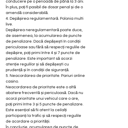
conducere pe o perioadă de până la 3 ani. 
În plus, poți fi pasibil de dosar penal și de o 
amendă considerabilă.
4. Depășirea regulamentară. Polonia multi 
live.
Depășirea neregulamentară poate duce, 
de asemenea, la acumularea de puncte 
de penalizare. Dacă depășești în condiții 
periculoase sau fără să respecți regulile de 
depășire, poți primi între 4 și 7 puncte de 
penalizare. Este important să acorzi 
atenție regulilor și să depășești cu 
prudență și în condiții de siguranță.
5. Neacordarea de prioritate. Pariuri online 
casino.
Neacordarea de prioritate este o altă 
abatere frecventă și periculoasă. Dacă nu 
acorzi prioritate unui vehicul care o are, 
poți primi între 3 și 5 puncte de penalizare. 
Este esențial să fii atent la ceilalți 
participanți la trafic și să respecți regulile 
de acordare a priorității.
În concluzie, acumularea de puncte de 