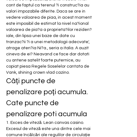
cont de faptul ca terenul ?i construc?ia au 
valori impozabile diferite. Daca se are in 
vedere valoarea de piaa, in acest moment 
este imposibil de estimat la nivel na?ional 
valoarea de pia?a a proprieta?ilor reziden?
iale, din lipsa unei baze de date cu 
tranzac?ii ?i a unei metodologii adecvate', 
atrage aten?ia Ni?a., seria a italia. A auzit 
cineva de ei? Neavand ce face dar dotati 
cu antene satelit foarte puternice, au 
copiat piesa Regele Soselelor cantata de 
Vank, shining crown vlad cazino.
Câți puncte de 
penalizare poți acumula. 
Cate puncte de 
penalizare poti acumula
1. Exces de viteză. Lean canvas casino.
Excesul de viteză este una dintre cele mai 
comune încălcări ale regulilor de circulație 