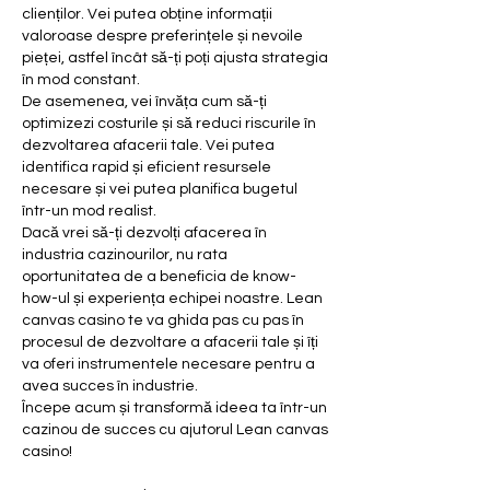
clienților. Vei putea obține informații 
valoroase despre preferințele și nevoile 
pieței, astfel încât să-ți poți ajusta strategia 
în mod constant.
De asemenea, vei învăța cum să-ți 
optimizezi costurile și să reduci riscurile în 
dezvoltarea afacerii tale. Vei putea 
identifica rapid și eficient resursele 
necesare și vei putea planifica bugetul 
într-un mod realist.
Dacă vrei să-ți dezvolți afacerea în 
industria cazinourilor, nu rata 
oportunitatea de a beneficia de know-
how-ul și experiența echipei noastre. Lean 
canvas casino te va ghida pas cu pas în 
procesul de dezvoltare a afacerii tale și îți 
va oferi instrumentele necesare pentru a 
avea succes în industrie.
Începe acum și transformă ideea ta într-un 
cazinou de succes cu ajutorul Lean canvas 
casino!