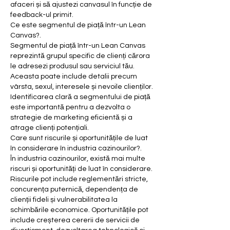
afaceri și să ajustezi canvasul în funcție de 
feedback-ul primit.
Ce este segmentul de piață într-un Lean 
Canvas?.
Segmentul de piață într-un Lean Canvas 
reprezintă grupul specific de clienți cărora 
le adresezi produsul sau serviciul tău. 
Aceasta poate include detalii precum 
vârsta, sexul, interesele și nevoile clienților. 
Identificarea clară a segmentului de piață 
este importantă pentru a dezvolta o 
strategie de marketing eficientă și a 
atrage clienți potențiali.
Care sunt riscurile și oportunitățile de luat 
în considerare în industria cazinourilor?.
În industria cazinourilor, există mai multe 
riscuri și oportunități de luat în considerare. 
Riscurile pot include reglementări stricte, 
concurența puternică, dependența de 
clienții fideli și vulnerabilitatea la 
schimbările economice. Oportunitățile pot 
include creșterea cererii de servicii de 