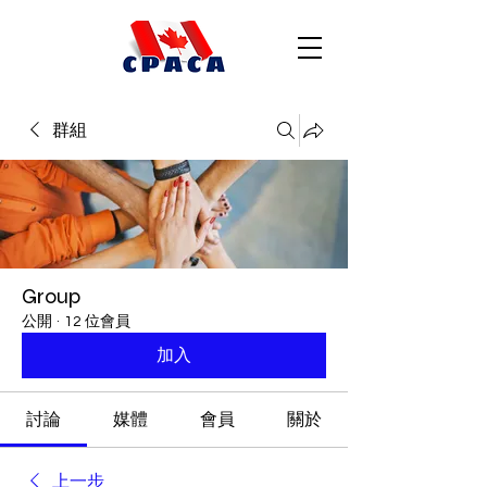
群組
Group
公開
·
12 位會員
加入
討論
媒體
會員
關於
上一步