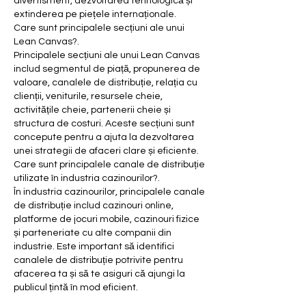
divertisment, dezvoltarea tehnologică și 
extinderea pe piețele internaționale.
Care sunt principalele secțiuni ale unui 
Lean Canvas?.
Principalele secțiuni ale unui Lean Canvas 
includ segmentul de piață, propunerea de 
valoare, canalele de distribuție, relația cu 
clienții, veniturile, resursele cheie, 
activitățile cheie, partenerii cheie și 
structura de costuri. Aceste secțiuni sunt 
concepute pentru a ajuta la dezvoltarea 
unei strategii de afaceri clare și eficiente.
Care sunt principalele canale de distribuție 
utilizate în industria cazinourilor?.
În industria cazinourilor, principalele canale 
de distribuție includ cazinouri online, 
platforme de jocuri mobile, cazinouri fizice 
și parteneriate cu alte companii din 
industrie. Este important să identifici 
canalele de distribuție potrivite pentru 
afacerea ta și să te asiguri că ajungi la 
publicul țintă în mod eficient.