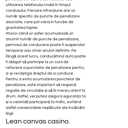
utilizarea telefonului mobil în timpul 
condusului. Fiecare infracțiune are un 
număr specific de puncte de penalizare 
asociate, care pot varia în funcție de 
gravitatea faptei.
Atunci când un șofer acumulează un 
anumit număr de puncte de penalizare, 
permisul de conducere poate fi suspendat 
temporar sau chiar anulat definitiv. Pe 
lângă acest lucru, conducătorul auto poate 
fi obligat să participe la un curs de 
refacere a punctelor de penalizare pentru 
a-și recâștiga dreptul de a conduce.
Pentru a evita acumularea punctelor de 
penalizare, este important să respecți 
regulile de circulație și să fii mereu atent la 
drum. Astfel, vei putea asigura siguranța ta 
și a celorlalți participanți la trafic, evitând 
astfel consecințele neplăcute ale încălcării 
legii.
Lean canvas casino. 