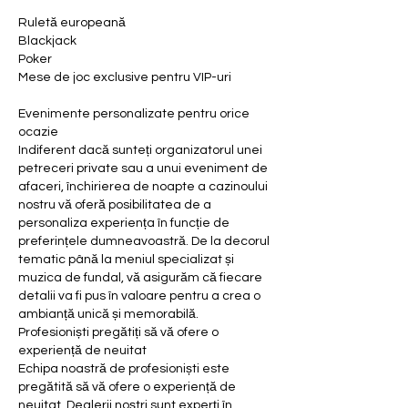
Ruletă europeană
Blackjack
Poker
Mese de joc exclusive pentru VIP-uri
Evenimente personalizate pentru orice 
ocazie
Indiferent dacă sunteți organizatorul unei 
petreceri private sau a unui eveniment de 
afaceri, închirierea de noapte a cazinoului 
nostru vă oferă posibilitatea de a 
personaliza experiența în funcție de 
preferințele dumneavoastră. De la decorul 
tematic până la meniul specializat și 
muzica de fundal, vă asigurăm că fiecare 
detalii va fi pus în valoare pentru a crea o 
ambianță unică și memorabilă.
Profesioniști pregătiți să vă ofere o 
experiență de neuitat
Echipa noastră de profesioniști este 
pregătită să vă ofere o experiență de 
neuitat. Dealerii noștri sunt experți în 