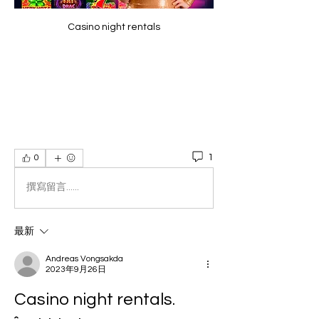
Casino night rentals
1
0
撰寫留言......
最新
Andreas Vongsakda
2023年9月26日
Casino night rentals. 