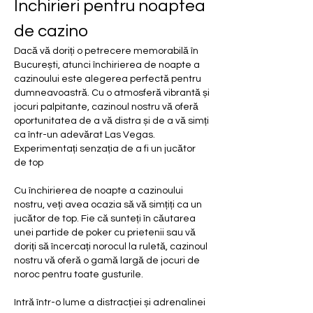
Închirieri pentru noaptea 
de cazino
Dacă vă doriți o petrecere memorabilă în 
București, atunci închirierea de noapte a 
cazinoului este alegerea perfectă pentru 
dumneavoastră. Cu o atmosferă vibrantă și 
jocuri palpitante, cazinoul nostru vă oferă 
oportunitatea de a vă distra și de a vă simți 
ca într-un adevărat Las Vegas.
Experimentați senzația de a fi un jucător 
de top
Cu închirierea de noapte a cazinoului 
nostru, veți avea ocazia să vă simțiți ca un 
jucător de top. Fie că sunteți în căutarea 
unei partide de poker cu prietenii sau vă 
doriți să încercați norocul la ruletă, cazinoul 
nostru vă oferă o gamă largă de jocuri de 
noroc pentru toate gusturile.
Intră într-o lume a distracției și adrenalinei