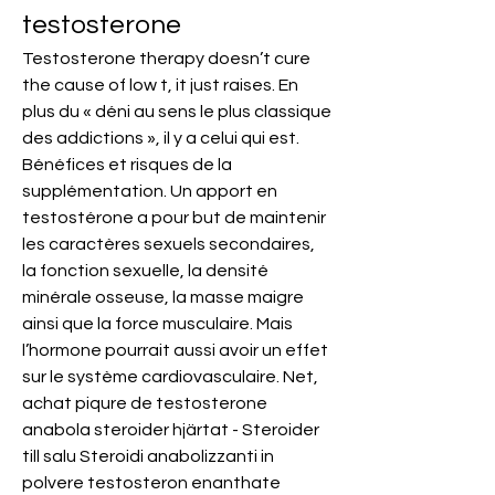
testosterone
Testosterone therapy doesn’t cure 
the cause of low t, it just raises. En 
plus du « déni au sens le plus classique 
des addictions », il y a celui qui est. 
Bénéfices et risques de la 
supplémentation. Un apport en 
testostérone a pour but de maintenir 
les caractères sexuels secondaires, 
la fonction sexuelle, la densité 
minérale osseuse, la masse maigre 
ainsi que la force musculaire. Mais 
l’hormone pourrait aussi avoir un effet 
sur le système cardiovasculaire. Net, 
achat piqure de testosterone 
anabola steroider hjärtat - Steroider 
till salu Steroidi anabolizzanti in 
polvere testosteron enanthate 