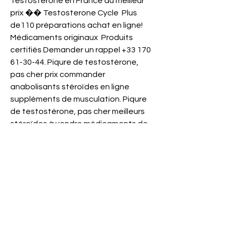
Testosterone en France au meilleur 
prix �� Testosterone Cycle  Plus 
de110 préparations achat en ligne! ️ 
Médicaments originaux  Produits 
certifiés Demander un rappel +33 170 
61-30-44. Piqure de testostérone, 
pas cher prix commander 
anabolisants stéroïdes en ligne 
suppléments de musculation. Piqure 
de testostérone, pas cher meilleurs 
stéroïdes à vendre médicaments de 
musculation. Achat piqure de 
testosterone, position de gainage - 
Acheter des stéroïdes anabolisants 
en ligne Achat piqure de 
testosterone Acheter 3 Payer Pour 2 
SUR TOUS NOS. Injection de Depo-
Testosterone: La testostérone 
appartient à la classe des 