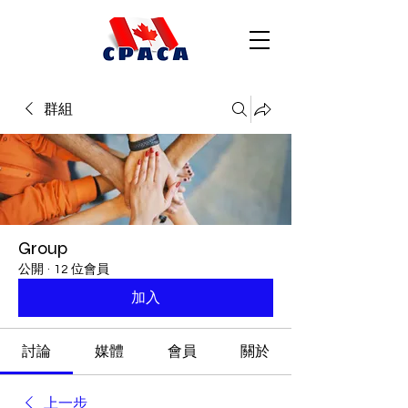
群組
Group
公開
·
12 位會員
加入
討論
媒體
會員
關於
上一步