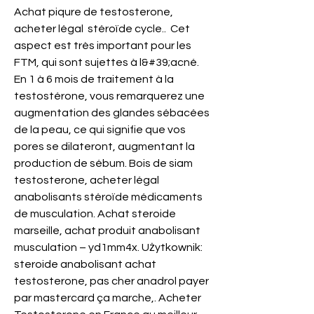
Achat piqure de testosterone, 
acheter légal  stéroïde cycle..  Cet 
aspect est très important pour les 
FTM, qui sont sujettes à l&#39;acné. 
En 1 à 6 mois de traitement à la 
testostérone, vous remarquerez une 
augmentation des glandes sébacées 
de la peau, ce qui signifie que vos 
pores se dilateront, augmentant la 
production de sébum. Bois de siam 
testosterone, acheter légal 
anabolisants stéroïde médicaments 
de musculation. Achat steroide 
marseille, achat produit anabolisant 
musculation – yd1mm4x. Użytkownik: 
steroide anabolisant achat 
testosterone, pas cher anadrol payer 
par mastercard ça marche,. Acheter 