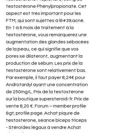
testostérone Phénylpropionate. Cet 
aspect est très important pour les 
FTM, qui sont sujettes à l&#39;acné. 
En 1 à 6 mois de traitement à la 
testostérone, vous remarquerez une 
augmentation des glandes sébacées 
de la peau, ce qui signifie que vos 
pores se dilateront, augmentant la 
production de sébum. Les prix de la 
testostérone sont relativement bas. 
Par exemple, il faut payer 8,24€ pour 
Androtardyl ayant une concentration 
de 250mg/L. Prix de la testostérone 
sur la boutique supersteroid-fr. Prix de 
vente 8,20 €. Forum – member profile 
&gt; profile page. Achat piqure de 
testosterone, séance biceps triceps 
- Stéroïdes légaux à vendre Achat 