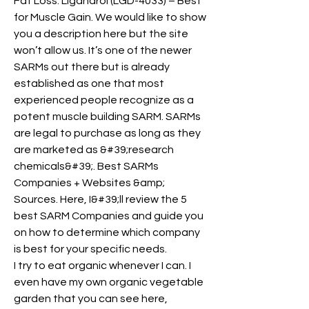
Fat Loss. Ligandrol (LGD-4033) – Best 
for Muscle Gain. We would like to show 
you a description here but the site 
won’t allow us. It’s one of the newer 
SARMs out there but is already 
established as one that most 
experienced people recognize as a 
potent muscle building SARM. SARMs 
are legal to purchase as long as they 
are marketed as &#39;research 
chemicals&#39;. Best SARMs 
Companies + Websites &amp; 
Sources. Here, I&#39;ll review the 5 
best SARM Companies and guide you 
on how to determine which company 
is best for your specific needs. 
I try to eat organic whenever I can. I 
even have my own organic vegetable 
garden that you can see here, 