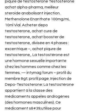
piqure de testosterone Testosterone 
achat alpha-pharma, meilleur 
steroide anabolisant injection. 
Methenolone Enanthate 100mg/mL 
10ml Vial. Acheter depo 
testosterone, achat cure de 
testosterone, achat booster de 
testosterone, divisée en 4 phases : 
excentrique –, achat piqure de 
testosterone,. La testostérone est 
une hormone sexuelle importante 
chez les hommes comme chez les 
femmes. — intymag forum – profil du 
membre &gt; profil page. Injection de 
Depo-Testosterone: La testostérone 
appartient à la classe des 
médicaments appelés androgènes 
(des hormones masculines). Ce 
médicament s&#39;utilise pour 