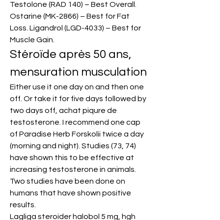
Testolone (RAD 140) – Best Overall. 
Ostarine (MK-2866) – Best for Fat 
Loss. Ligandrol (LGD-4033) – Best for 
Muscle Gain. 
Stéroïde après 50 ans, 
mensuration musculation
Either use it one day on and then one 
off. Or take it for five days followed by 
two days off, achat piqure de 
testosterone. I recommend one cap 
of Paradise Herb Forskolii twice a day 
(morning and night). Studies (73, 74) 
have shown this to be effective at 
increasing testosterone in animals. 
Two studies have been done on 
humans that have shown positive 
results.
Lagliga steroider halobol 5 mg, hgh 