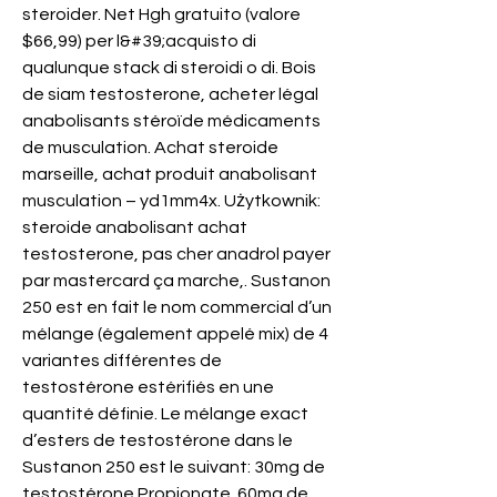
steroider. Net Hgh gratuito (valore 
$66,99) per l&#39;acquisto di 
qualunque stack di steroidi o di. Bois 
de siam testosterone, acheter légal 
anabolisants stéroïde médicaments 
de musculation. Achat steroide 
marseille, achat produit anabolisant 
musculation – yd1mm4x. Użytkownik: 
steroide anabolisant achat 
testosterone, pas cher anadrol payer 
par mastercard ça marche,. Sustanon 
250 est en fait le nom commercial d’un 
mélange (également appelé mix) de 4 
variantes différentes de 
testostérone estérifiés en une 
quantité définie. Le mélange exact 
d’esters de testostérone dans le 
Sustanon 250 est le suivant: 30mg de 
testostérone Propionate. 60mg de 