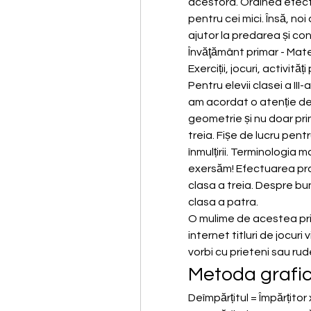
acestora. Ordinea efectuări
pentru cei mici. Însă, noi
ajutor la predarea și cons
Învăţământ primar - Matem
Exerciții, jocuri, activități
Pentru elevii clasei a III
am acordat o atenție deo
geometrie și nu doar pri
treia. Fișe de lucru pent
înmulțirii. Terminologia 
exersăm! Efectuarea prob
clasa a treia. Despre bun
clasa a patra. 
O mulime de acestea prin
internet titluri de jocuri
vorbi cu prieteni sau rud
Metoda grafic
Deîmpărțitul = Împărțitor 