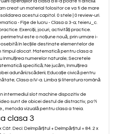
i operațiilor la clasa a III-a poate fi dificilă 
 am creat un material folositor ce va fi de mare 
olidarea acestui capitol. 0 stele | 0 review-uri. 
atica - Fişe de lucru - Clasa a 3-a; teieru_c. 
 practice. Exerciții, jocuri, activități practice. 
-a perimetrul este o noțiune nouă, prin urmare i-
sebită în lecțiile destinate elementelor de 
n timpul alocat. Matematică pentru clasa a 
ru înmulțirea numerelor naturale; Secretele 
matematică specifică; Ne jucăm, înmulțirea 
ei adunării/scăderii; Educație civică pentru 
ătate; Clasa a IV-a. Limba și literatura română 
 intermediul slot machine dispozitiv de 
 video sunt de obicei destul de distractiv, po?i 
e., metoda vizuală pentru clasa a treia.
a clasa 3
x Cât. Deci: Deîmpărțitul + Deîmpărțitul = 84. 2 x 