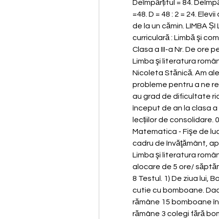
Deîmpărțitul = 84. Deîmpărț
=48. D = 48 : 2 = 24. Elev
de la un cămin. LIMBA Ș
curriculară : Limbă şi co
Clasa a III-a Nr. De ore 
Limba şi literatura român
Nicoleta Stănică. Am ales
probleme pentru a ne rea
au grad de dificultate rid
început de an la clasa a I
lecțiilor de consolidare. 0
Matematica - Fişe de luc
cadru de învăţământ, apr
Limba şi literatura română
alocare de 5 ore/ săptă
8 Testul. 1) De ziua lui, B
cutie cu bomboane. Dacă
rămâne 15 bomboane în c
rămâne 3 colegi fără bo