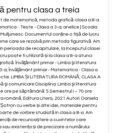
ă pentru clasa a treia
matica - Teste - Clasa a 3-a; anelice | Scoala 
 Mulţumesc. Documentul conține o fișă de lucru 
me care se rezolvă prin metoda figurativă. Am 
n perioada de recapitulare, la începutul clasei 
cru poate fi utilizată și la clasa a III-a atunci 
fică. Învăţământ primar - Limba şi literatura 
 3-a; Învăţământ primar - Matematica - Clasa a 
 lectie. LIMBA ȘI LITERATURA ROMÂNĂ, CLASA A 
mbă şi comunicare Disciplina: Limba şi literatura 
De ore pe săptămână: 5 Semestrul I – 70 ore 
ra română, Editura Litera, 2021 Autori: Daniela 
 Șotron cu verbe și alte idei, materiale pentru 
arte de vorbire studiată în clasa a III-a. Am 
erciții de recunoaștere a cuvintelor care 
 sau existența și de precizare a numărului 