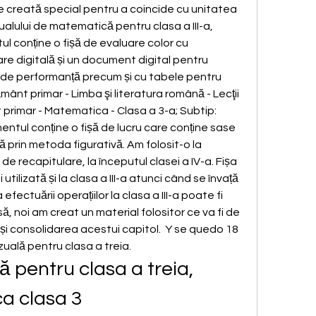
 creată special pentru a coincide cu unitatea 
ului de matematică pentru clasa a III-a, 
ul conține o fișă de evaluare color cu 
re digitală și un document digital pentru 
i de performanță precum și cu tabele pentru 
mânt primar - Limba şi literatura română - Lecţii 
 primar - Matematica - Clasa a 3-a; Subtip: 
entul conține o fișă de lucru care conține sase 
 prin metoda figurativă. Am folosit-o la 
 recapitulare, la începutul clasei a IV-a. Fișa 
utilizată și la clasa a III-a atunci când se învață 
ectuării operațiilor la clasa a III-a poate fi 
nsă, noi am creat un material folositor ce va fi de 
și consolidarea acestui capitol.  Y se quedo 18 
ală pentru clasa a treia.
 pentru clasa a treia, 
a clasa 3