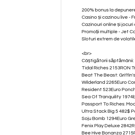
200% bonus la depunere 
Casino și cazinou live - 
Cazinouri online și jocur
Promoții multiple - Jet C
Sloturi extrem de volatil
<br>
Câștigătorii săptămânii:
Tidal Riches 2153RON T
Beat The Beast: Griffin
Wilderland 2265Euro Co
Resident 523Euro Ponch
Sea Of Tranquility 1974
Passport To Riches: Mo
Ultra Stack Big 5 482$ P
Soju Bomb 1294Euro Grey
Fenix Play Deluxe 284
Bee Hive Bonanza 2715R