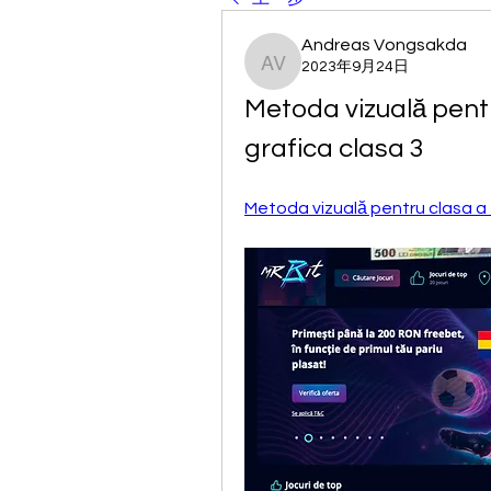
Andreas Vongsakda
2023年9月24日
Andreas Vongsakda
Metoda vizuală pentr
grafica clasa 3
Metoda vizuală pentru clasa a 