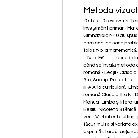
Metoda vizual
 0 stele | 0 review-uri. Test de matematică, metoda grafică-clasa a III-a. 
Învăţământ primar - Mate
Gimnaziala Nr. 0 au spus
care conține sase proble
folosit-o la matematică î
a IV-a. Fișa de lucru de lu
când se învață metoda gra
română - Lecţii - Clasa a
3-a; Subtip: Proiect de
III-A Aria curriculară : Li
română Clasa a III-a Nr. 
Manual: Limba şi literatu
Beşliu, Nicoleta Stănică.
verb. Verbul este ultima p
făcut multe și variate ex
exprimă starea, acțiunea