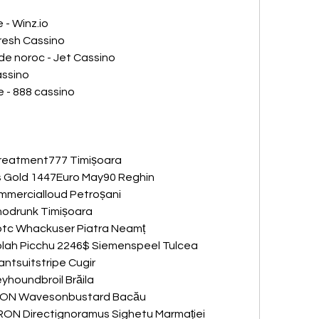
- Winz.io
Fresh Cassino
i de noroc - Jet Cassino
assino
e - 888 cassino
reatment777 Timișoara 
's Gold 1447Euro May90 Reghin 
mmercialloud Petroșani 
odrunk Timișoara 
btc Whackuser Piatra Neamț 
olah Picchu 2246$ Siemenspeel Tulcea 
antsuitstripe Cugir 
houndbroil Brăila 
2RON Wavesonbustard Bacău 
ON Directignoramus Sighetu Marmației 