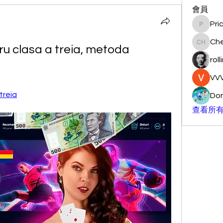
會員
Pri
Pricemi
Ch
u clasa a treia, metoda 
Chengg
roll
VVV
treia
Don
查看所有