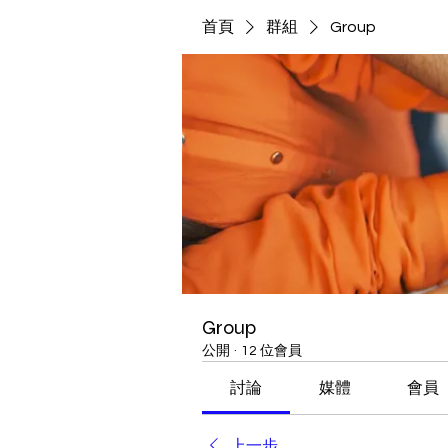
首頁
群組
Group
Group
公開
·
12 位會員
討論
媒體
會員
上一步