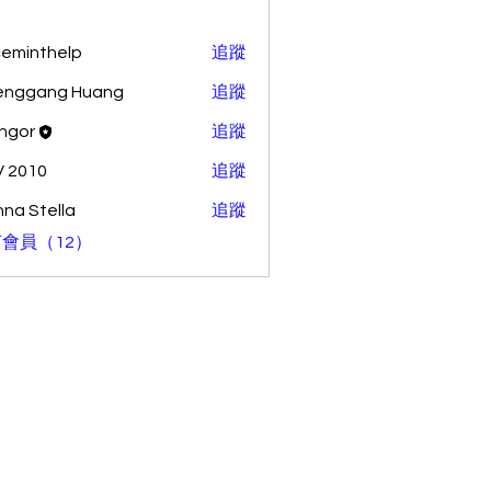
ceminthelp
追蹤
nthelp
enggang Huang
追蹤
ang Huang
ingor
追蹤
 2010
追蹤
na Stella
追蹤
會員（12）