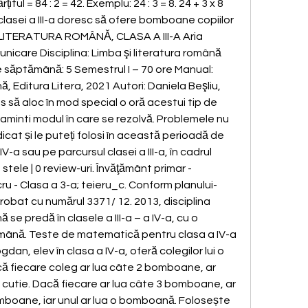
itul = 84 : 2 = 42. Exemplu: 24 : 3 = 8. 24 + 3 x 8 
ii clasei a III-a doresc să ofere bomboane copiilor 
I LITERATURA ROMÂNĂ, CLASA A III-A Aria 
municare Disciplina: Limba şi literatura română 
pe săptămână: 5 Semestrul I – 70 ore Manual: 
ă, Editura Litera, 2021 Autori: Daniela Beşliu, 
 să aloc în mod special o oră acestui tip de 
minti modul în care se rezolvă. Problemele nu 
icat și le puteți folosi în această perioadă de 
V-a sau pe parcursul clasei a III-a, în cadrul 
 stele | 0 review-uri. Învăţământ primar - 
ru - Clasa a 3-a; teieru_c. Conform planului-
obat cu numărul 3371/ 12. 2013, disciplina 
 se predă în clasele a III-a – a IV-a, cu o 
mână. Teste de matematică pentru clasa a IV-a 
ogdan, elev în clasa a IV-a, oferă colegilor lui o 
 fiecare coleg ar lua câte 2 bomboane, ar 
utie. Dacă fiecare ar lua câte 3 bomboane, ar 
mboane, iar unul ar lua o bomboană. Folosește 