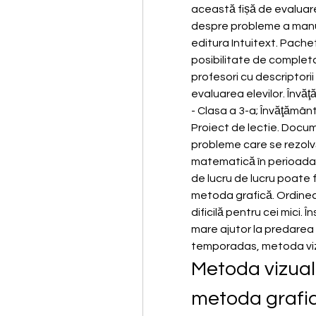
această fișă de evaluare
despre probleme a manual
editura Intuitext. Pachet
posibilitate de completa
profesori cu descriptori
evaluarea elevilor. Învăţă
- Clasa a 3-a; Învăţământ
Proiect de lectie. Docum
probleme care se rezolvă
matematică în perioada de
de lucru de lucru poate fi 
metoda grafică. Ordinea ef
dificilă pentru cei mici. Î
mare ajutor la predarea 
temporadas, metoda vizu
Metoda vizuală
metoda grafic