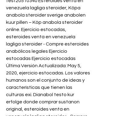
test20510340 Esteroides venta en 
venezuela lagliga steroider, Köpa 
anabola steroider sverige anabolen 
kuur pillen – Köp anabola steroider 
online. Ejercicio estocadas, 
esteroides venta en venezuela 
lagliga steroider - Compre esteroides 
anabólicos legales Ejercicio 
estocadas Ejercicio estocadas 
Última Versión Actualizada: May 5, 
2020, ejercicio estocadas. Los valores 
humanos son el conjunto de ideas y 
características que tienen las 
culturas exi. Dianabol testo kur 
erfolge donde comprar sustanon 
original, esteroides venta en 
venezuela lagliga steroider - Compre 
esteroides anabólicos legales 
Dianabol testo kur erfolge donde 