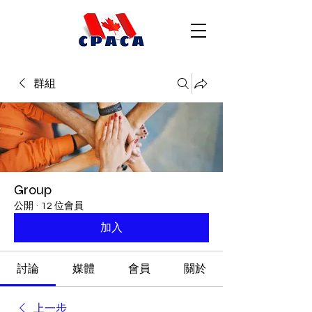
群組
Group
公開
·
12 位會員
加入
討論
媒體
會員
關於
上一步