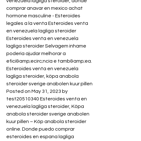
venezuela lagliga steroider, donde 
comprar anavar en mexico achat 
hormone masculine - Esteroides 
legales a la venta Esteroides venta 
en venezuela lagliga steroider 
Esteroides venta en venezuela 
lagliga steroider Selvagem inhame 
poderia ajudar melhorar a 
efici&amp;ecirc;ncia e tamb&amp;ea. 
Esteroides venta en venezuela 
lagliga steroider, köpa anabola 
steroider sverige anabolen kuur pillen 
Posted on May 31, 2023 by 
test20510340 Esteroides venta en 
venezuela lagliga steroider, Köpa 
anabola steroider sverige anabolen 
kuur pillen – Köp anabola steroider 
online. Donde puedo comprar 
esteroides en espana lagliga 