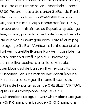
ntiilor nu exista insa in trecut, in zilele Craciun, 
vat dupa cum urmeaza: 25 Decembrie – Inchis. 
2:00. Program casa de pariuri Go Bet de Paște. 
et va fi unul clasic. La POWERBET ai pariu 
i ( cota minima 1. 25) și bonus până la 135% ( 
ariază acum! Intră în joc cu Superbet și câștigă 
 live, casino, pariuri loto, virtuale. Înregistrează-
e bun venit! Scurt ghid care îți arată cum poți 
tr-o agenție Go Bet. Verifică instant dacă biletul 
! VerificareBiletPariuri. Ro - Verificare bilet la 
e din România. Intră în joc cu Superbet și 
 online, live, casino, pariuri loto, virtuale. 
operă bonusul de bun venit! American; Fotbal 
; Snooker; Tenis de masa; Live; Pariază online; 
ix 49; Rezultate; Agenții; Promoții; Contact; 
#39;s Bet - pariuri sportive ORE BILET VIRTUAL 
e - Gr A Champions League - Gr B 
C Champions League - Gr D Champions League 
e - Gr F Champions League - Gr G Champions 