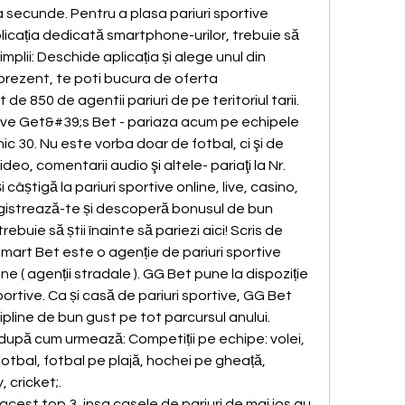
a secunde. Pentru a plasa pariuri sportive 
licația dedicată smartphone-urilor, trebuie să 
mplii: Deschide aplicația și alege unul din 
n prezent, te poti bucura de oferta 
e 850 de agentii pariuri de pe teritoriul tarii. 
ive Get&#39;s Bet - pariaza acum pe echipele 
nic 30. Nu este vorba doar de fotbal, ci şi de 
video, comentarii audio şi altele- pariaţi la Nr. 
 câștigă la pariuri sportive online, live, casino, 
nregistrează-te și descoperă bonusul de bun 
ebuie să știi înainte să pariezi aici! Scris de 
mart Bet este o agenție de pariuri sportive 
e ( agenții stradale ). GG Bet pune la dispoziție 
ortive. Ca și casă de pariuri sportive, GG Bet 
pline de bun gust pe tot parcursul anului. 
upă cum urmează: Competiții pe echipe: volei, 
fotbal, fotbal pe plajă, hochei pe gheață, 
 cricket;. 
 acest top 3, insa casele de pariuri de mai jos au 