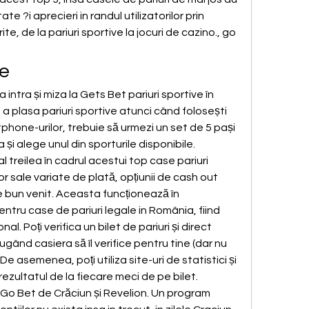
te ?i aprecieri in randul utilizatorilor prin 
ite, de la pariuri sportive la jocuri de cazino., go 
ve
 intra și miza la Gets Bet pariuri sportive în 
 plasa pariuri sportive atunci când folosești 
phone-urilor, trebuie să urmezi un set de 5 pași 
a și alege unul din sporturile disponibile. 
l treilea în cadrul acestui top case pariuri 
 sale variate de plată, opțiunii de cash out 
 de bun venit. Aceasta funcționează în 
ntru case de pariuri legale in România, fiind 
nal. Poți verifica un bilet de pariuri și direct 
ugând casiera să îl verifice pentru tine (dar nu 
. De asemenea, poți utiliza site-uri de statistici și 
rezultatul de la fiecare meci de pe bilet. 
Go Bet de Crăciun și Revelion. Un program 