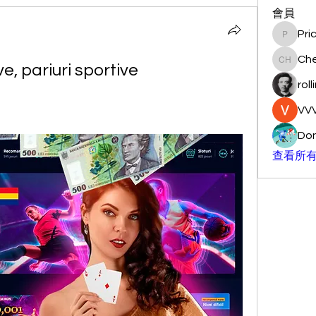
會員
Pri
Pricemi
Ch
ve, pariuri sportive
Chengg
roll
VVV
Don
查看所有