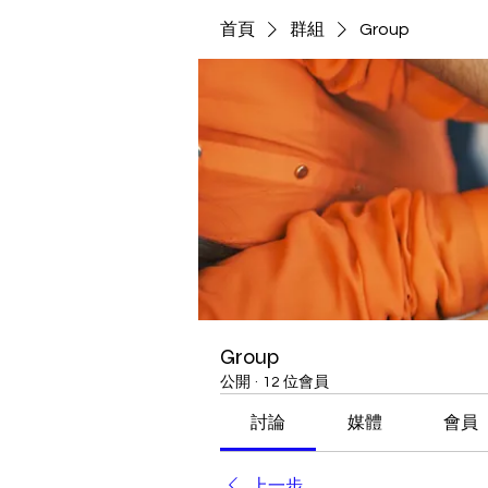
首頁
群組
Group
Group
公開
·
12 位會員
討論
媒體
會員
上一步