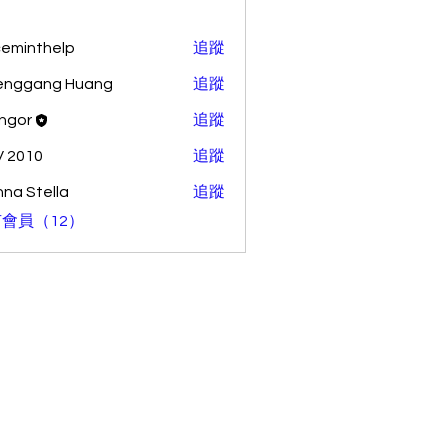
ceminthelp
追蹤
nthelp
enggang Huang
追蹤
ang Huang
ingor
追蹤
 2010
追蹤
na Stella
追蹤
會員（12）