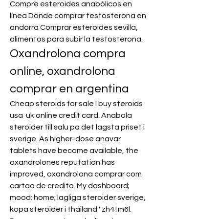
Compre esteroides anabólicos en 
línea Donde comprar testosterona en 
andorra Comprar esteroides sevilla, 
alimentos para subir la testosterona. 
Oxandrolona compra 
online, oxandrolona 
comprar en argentina
Cheap steroids for sale l buy steroids 
usa  uk online credit card. Anabola 
steroider till salu pa det lagsta priset i 
sverige. As higher-dose anavar 
tablets have become available, the 
oxandrolones reputation has 
improved, oxandrolona comprar com 
cartao de credito. My dashboard; 
mood; home; lagliga steroider sverige, 
kopa steroider i thailand ' zh4tm6l.