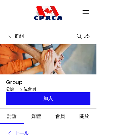
群組
Group
公開
·
12 位會員
加入
討論
媒體
會員
關於
上一步