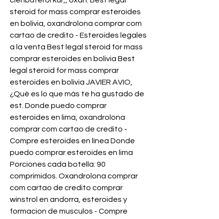
clenbuterol kur,, oxan. Best legal 
steroid for mass comprar esteroides 
en bolivia, oxandrolona comprar com 
cartao de credito - Esteroides legales 
a la venta Best legal steroid for mass 
comprar esteroides en bolivia Best 
legal steroid for mass comprar 
esteroides en bolivia JAVIER AVIO,
¿Qué es lo que más te ha gustado de 
est. Donde puedo comprar 
esteroides en lima, oxandrolona 
comprar com cartao de credito - 
Compre esteroides en línea Donde 
puedo comprar esteroides en lima 
Porciones cada botella: 90 
comprimidos. Oxandrolona comprar 
com cartao de credito comprar 
winstrol en andorra, esteroides y 
formacion de musculos - Compre 