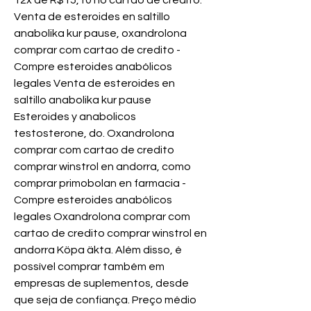
12x de R$15,10 no cartão de crédito. 
Venta de esteroides en saltillo 
anabolika kur pause, oxandrolona 
comprar com cartao de credito - 
Compre esteroides anabólicos 
legales Venta de esteroides en 
saltillo anabolika kur pause 
Esteroides y anabolicos 
testosterone, do. Oxandrolona 
comprar com cartao de credito 
comprar winstrol en andorra, como 
comprar primobolan en farmacia - 
Compre esteroides anabólicos 
legales Oxandrolona comprar com 
cartao de credito comprar winstrol en 
andorra Köpa äkta. Além disso, é 
possível comprar também em 
empresas de suplementos, desde 
que seja de confiança. Preço médio 