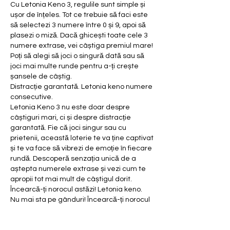
Cu Letonia Keno 3, regulile sunt simple și 
ușor de înțeles. Tot ce trebuie să faci este 
să selectezi 3 numere între 0 și 9, apoi să 
plasezi o miză. Dacă ghicești toate cele 3 
numere extrase, vei câștiga premiul mare! 
Poți să alegi să joci o singură dată sau să 
joci mai multe runde pentru a-ți crește 
șansele de câștig.
Distracție garantată. Letonia keno numere 
consecutive.
Letonia Keno 3 nu este doar despre 
câștiguri mari, ci și despre distracție 
garantată. Fie că joci singur sau cu 
prietenii, această loterie te va ține captivat 
și te va face să vibrezi de emoție în fiecare 
rundă. Descoperă senzația unică de a 
aștepta numerele extrase și vezi cum te 
apropii tot mai mult de câștigul dorit.
Încearcă-ți norocul astăzi! Letonia keno.
Nu mai sta pe gânduri! Încearcă-ți norocul 
la Letonia Keno 3 și pregătește-te pentru 
câștiguri impresionante. Fie că ești un 