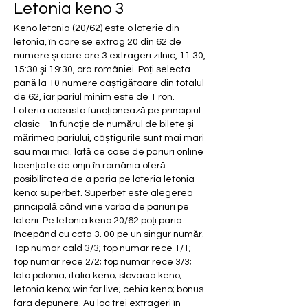
Letonia keno 3
Keno letonia (20/62) este o loterie din 
letonia, în care se extrag 20 din 62 de 
numere şi care are 3 extrageri zilnic, 11:30, 
15:30 şi 19:30, ora româniei. Poți selecta 
până la 10 numere câștigătoare din totalul 
de 62, iar pariul minim este de 1 ron. 
Loteria aceasta funcționează pe principiul 
clasic – în funcție de numărul de bilete și 
mărimea pariului, câștigurile sunt mai mari 
sau mai mici. Iată ce case de pariuri online 
licențiate de onjn în românia oferă 
posibilitatea de a paria pe loteria letonia 
keno: superbet. Superbet este alegerea 
principală când vine vorba de pariuri pe 
loterii. Pe letonia keno 20/62 poți paria 
începând cu cota 3. 00 pe un singur număr. 
Top numar cald 3/3; top numar rece 1/1; 
top numar rece 2/2; top numar rece 3/3; 
loto polonia; italia keno; slovacia keno; 
letonia keno; win for live; cehia keno; bonus 
fara depunere. Au loc trei extrageri în 