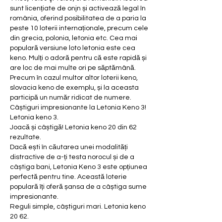
sunt licențiate de onjn și activează legal în 
românia, oferind posibilitatea de a paria la 
peste 10 loterii internaționale, precum cele 
din grecia, polonia, letonia etc. Cea mai 
populară versiune loto letonia este cea 
keno. Mulți o adoră pentru că este rapidă și 
are loc de mai multe ori pe săptămână. 
Precum în cazul multor altor loterii keno, 
slovacia keno de exemplu, și la aceasta 
participă un număr ridicat de numere. 
Câștiguri impresionante la Letonia Keno 3! 
Letonia keno 3.
Joacă și câștigă! Letonia keno 20 din 62 
rezultate.
Dacă ești în căutarea unei modalități 
distractive de a-ți testa norocul și de a 
câștiga bani, Letonia Keno 3 este opțiunea 
perfectă pentru tine. Această loterie 
populară îți oferă șansa de a câștiga sume 
impresionante.
Reguli simple, câștiguri mari. Letonia keno 
20 62.