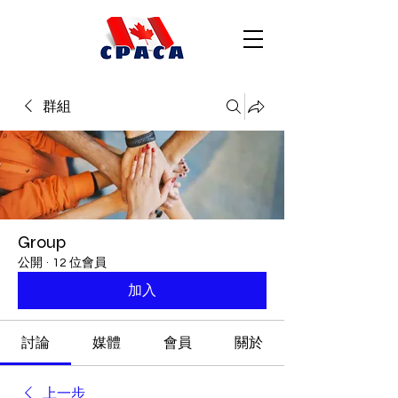
群組
Group
公開
·
12 位會員
加入
討論
媒體
會員
關於
上一步