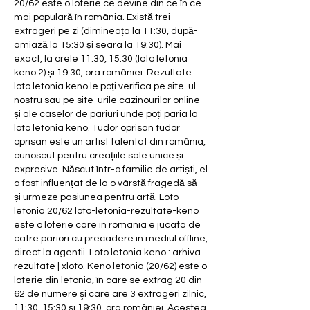
20/62 este o loterie ce devine din ce în ce 
mai populară în românia. Există trei 
extrageri pe zi (dimineața la 11:30, după-
amiază la 15:30 și seara la 19:30). Mai 
exact, la orele 11:30, 15:30 (loto letonia 
keno 2) și 19:30, ora româniei. Rezultate 
loto letonia keno le poți verifica pe site-ul 
nostru sau pe site-urile cazinourilor online 
și ale caselor de pariuri unde poți paria la 
loto letonia keno. Tudor oprisan tudor 
oprisan este un artist talentat din românia, 
cunoscut pentru creațiile sale unice și 
expresive. Născut într-o familie de artiști, el 
a fost influențat de la o vârstă fragedă să-
și urmeze pasiunea pentru artă. Loto 
letonia 20/62 loto-letonia-rezultate-keno 
este o loterie care in romania e jucata de 
catre pariori cu precadere in mediul offline, 
direct la agentii. Loto letonia keno : arhiva 
rezultate | xloto. Keno letonia (20/62) este o 
loterie din letonia, în care se extrag 20 din 
62 de numere şi care are 3 extrageri zilnic, 
11:30, 15:30 şi 19:30, ora româniei. Acestea 