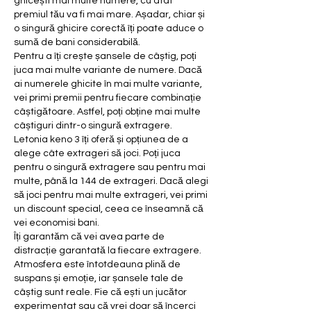
ghicești mai multe numere, cu atât 
premiul tău va fi mai mare. Așadar, chiar și 
o singură ghicire corectă îți poate aduce o 
sumă de bani considerabilă.
Pentru a îți crește șansele de câștig, poți 
juca mai multe variante de numere. Dacă 
ai numerele ghicite în mai multe variante, 
vei primi premii pentru fiecare combinație 
câștigătoare. Astfel, poți obține mai multe 
câștiguri dintr-o singură extragere.
Letonia keno 3 îți oferă și opțiunea de a 
alege câte extrageri să joci. Poți juca 
pentru o singură extragere sau pentru mai 
multe, până la 144 de extrageri. Dacă alegi 
să joci pentru mai multe extrageri, vei primi 
un discount special, ceea ce înseamnă că 
vei economisi bani.
Îți garantăm că vei avea parte de 
distracție garantată la fiecare extragere. 
Atmosfera este întotdeauna plină de 
suspans și emoție, iar șansele tale de 
câștig sunt reale. Fie că ești un jucător 
experimentat sau că vrei doar să încerci 