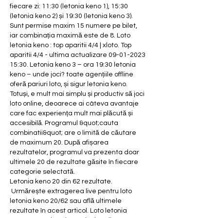
fiecare zi: 11:30 (letonia keno 1), 15:30 
(letonia keno 2) și 19:30 (letonia keno 3). 
Sunt permise maxim 15 numere pe bilet, 
iar combinația maximă este de 8. Loto 
letonia keno : top aparitii 4/4 | xloto. Top 
aparitii 4/4 - ultima actualizare 09-01-2023 
15:30. Letonia keno 3 – ora 19:30 letonia 
keno – unde joci? toate agențiile offline 
oferă pariuri loto, și sigur letonia keno. 
Totuși, e mult mai simplu și productiv să joci 
loto online, deoarece ai câteva avantaje 
care fac experiența mult mai plăcută și 
accesibilă. Programul &quot;cauta 
combinatii&quot; are o limită de căutare 
de maximum 20. După afișarea 
rezultatelor, programul va prezenta doar 
ultimele 20 de rezultate găsite în fiecare 
categorie selectată. 
Letonia keno 20 din 62 rezultate.
 Urmărește extragerea live pentru loto 
letonia keno 20/62 sau află ultimele 
rezultate în acest articol. Loto letonia 