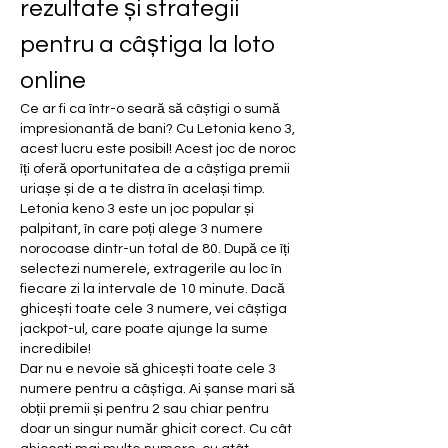
rezultate și strategii 
pentru a câștiga la loto 
online
Ce ar fi ca într-o seară să câștigi o sumă 
impresionantă de bani? Cu Letonia keno 3, 
acest lucru este posibil! Acest joc de noroc 
îți oferă oportunitatea de a câștiga premii 
uriașe și de a te distra în același timp.
Letonia keno 3 este un joc popular și 
palpitant, în care poți alege 3 numere 
norocoase dintr-un total de 80. După ce îți 
selectezi numerele, extragerile au loc în 
fiecare zi la intervale de 10 minute. Dacă 
ghicești toate cele 3 numere, vei câștiga 
jackpot-ul, care poate ajunge la sume 
incredibile!
Dar nu e nevoie să ghicești toate cele 3 
numere pentru a câștiga. Ai șanse mari să 
obții premii și pentru 2 sau chiar pentru 
doar un singur număr ghicit corect. Cu cât 