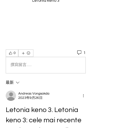
Letonia keno 3
1
0
撰寫留言......
最新
Andreas Vongsakda
2023年9月26日
Letonia keno 3. Letonia 
keno 3: cele mai recente 