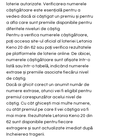
loterie autorizate. Verificarea numerele 
câștigătoare este esențială pentru a 
vedea dacă ai câștigat un premiu și pentru 
a afla care sunt premiile disponibile pentru 
diferitele niveluri de câștig.
Pentru a verifica numerele câștigătoare, 
poți accesa site-ul oficial al loteriei Letonia 
Keno 20 din 62 sau poți verifica rezultatele 
pe platformele de loterie online. De obicei, 
numerele câștigătoare sunt afișate într-o 
listă sau într-o tabelă, indicând numerele 
extrase și premiile asociate fiecărui nivel 
de câștig.
Dacă ai ghicit corect un anumit număr de 
numere extrase, atunci vei fi eligibil pentru 
premiul corespunzător acelui nivel de 
câștig. Cu cât ghicești mai multe numere, 
cu atât premiul pe care îl vei câștiga va fi 
mai mare. Rezultatele Letonia Keno 20 din 
62 sunt disponibile pentru fiecare 
extragere și sunt actualizate imediat după 
încheierea tragerii.