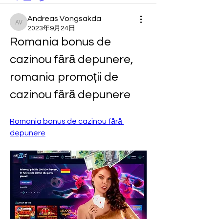
Andreas Vongsakda
Andreas Vongsakda
2023年9月24日
Romania bonus de 
cazinou fără depunere, 
romania promoții de 
cazinou fără depunere
Romania bonus de cazinou fără 
depunere