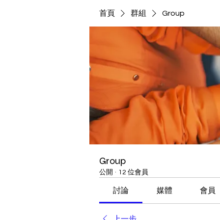
首頁
群組
Group
Group
公開
·
12 位會員
討論
媒體
會員
上一步