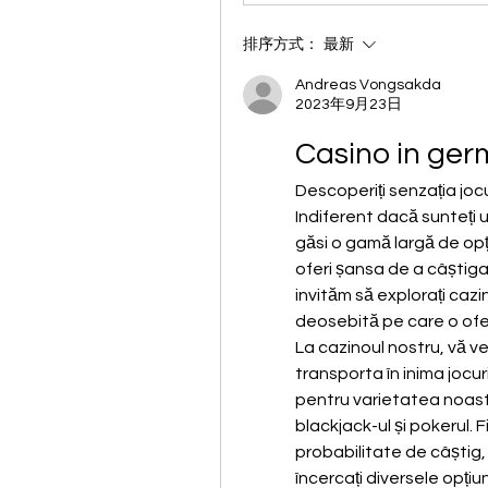
排序方式：
最新
Andreas Vongsakda
2023年9月23日
Casino in ger
Descoperiți senzația jocu
Indiferent dacă sunteți 
găsi o gamă largă de opțiu
oferi șansa de a câștiga 
invităm să explorați cazi
deosebită pe care o ofe
La cazinoul nostru, vă v
transporta în inima jocu
pentru varietatea noastră 
blackjack-ul și pokerul. F
probabilitate de câștig, a
încercați diversele opțiun