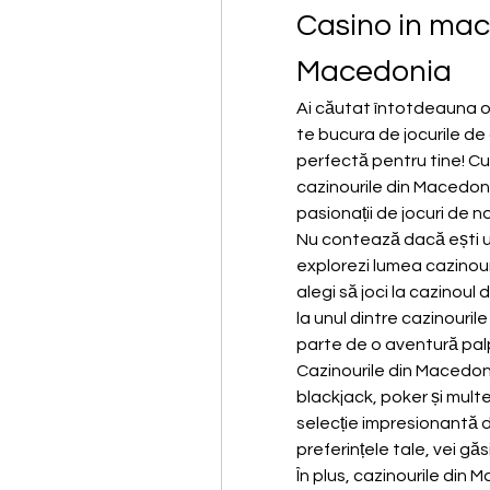
Casino in mac
Macedonia
Ai căutat întotdeauna o 
te bucura de jocurile d
perfectă pentru tine! Cu 
cazinourile din Macedoni
pasionații de jocuri de n
Nu contează dacă ești u
explorezi lumea cazinouri
alegi să joci la cazinoul 
la unul dintre cazinourile
parte de o aventură palp
Cazinourile din Macedonia
blackjack, poker și multe
selecție impresionantă de
preferințele tale, vei gă
În plus, cazinourile din M