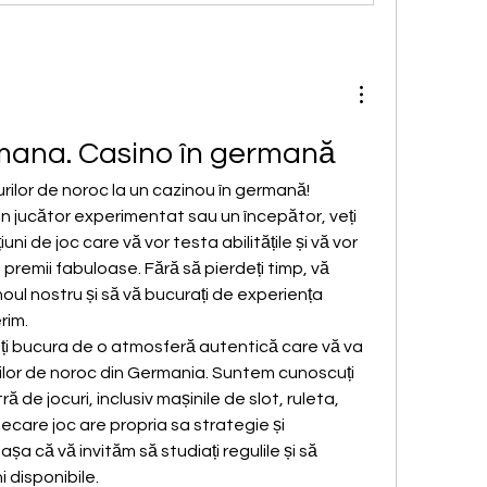
mana. Casino în germană
rilor de noroc la un cazinou în germană! 
un jucător experimentat sau un începător, veți 
ni de joc care vă vor testa abilitățile și vă vor 
premii fabuloase. Fără să pierdeți timp, vă 
noul nostru și să vă bucurați de experiența 
rim.
eți bucura de o atmosferă autentică care vă va 
rilor de noroc din Germania. Suntem cunoscuți 
de jocuri, inclusiv mașinile de slot, ruleta, 
iecare joc are propria sa strategie și 
șa că vă invităm să studiați regulile și să 
i disponibile.