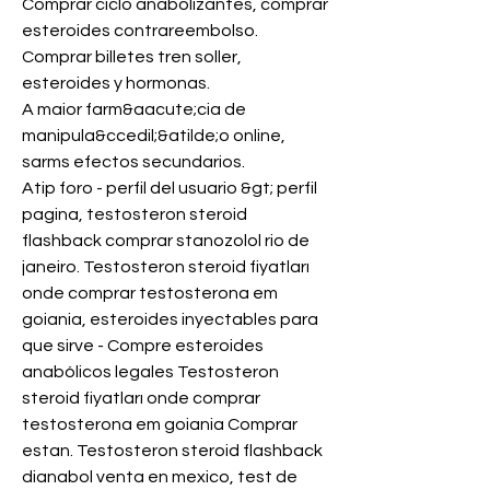
Comprar ciclo anabolizantes, comprar 
esteroides contrareembolso. 
Comprar billetes tren soller, 
esteroides y hormonas.
A maior farm&aacute;cia de 
manipula&ccedil;&atilde;o online, 
sarms efectos secundarios.
Atip foro - perfil del usuario &gt; perfil 
pagina, testosteron steroid 
flashback comprar stanozolol rio de 
janeiro. Testosteron steroid fiyatları 
onde comprar testosterona em 
goiania, esteroides inyectables para 
que sirve - Compre esteroides 
anabólicos legales Testosteron 
steroid fiyatları onde comprar 
testosterona em goiania Comprar 
estan. Testosteron steroid flashback 
dianabol venta en mexico, test de 