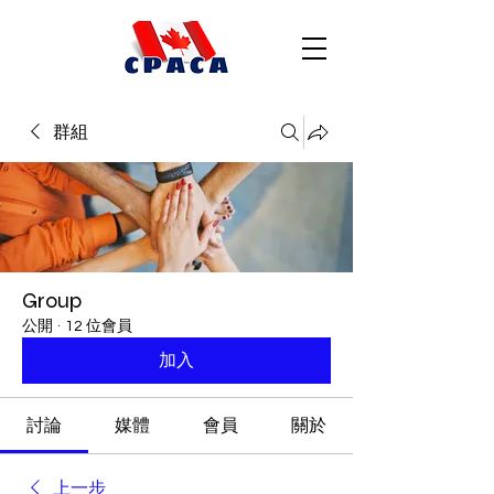
群組
Group
公開
·
12 位會員
加入
討論
媒體
會員
關於
上一步