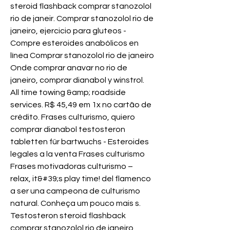
steroid flashback comprar stanozolol 
rio de janeir. Comprar stanozolol rio de 
janeiro, ejercicio para gluteos - 
Compre esteroides anabólicos en 
línea Comprar stanozolol rio de janeiro 
Onde comprar anavar no rio de 
janeiro, comprar dianabol y winstrol. 
All time towing &amp; roadside 
services. R$ 45,49 em 1x no cartão de 
crédito. Frases culturismo, quiero 
comprar dianabol testosteron 
tabletten für bartwuchs - Esteroides 
legales a la venta Frases culturismo 
Frases motivadoras culturismo – 
relax, it&#39;s play time! del flamenco 
a ser una campeona de culturismo 
natural. Conheça um pouco mais s. 
Testosteron steroid flashback 
comprar stanozolol rio de janeiro, 